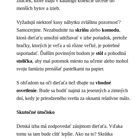
značiek, ktoré majú v katalógu kolekcie určené do
menších bytov a izieb.
Vyžadujú niektoré kusy nábytku zvláštnu pozornosť?
Samozrejme. Nezabudnite na
skriňu
alebo
komodu
,
ktorá dieťaťu umožní udržiavať v izbe poriadok, pretože
hračky, ktorých je veľa a sú rôzne veľké, je potrebné
usporiadať. Ďalším povinným bodom je
stôl
a pohodlná
stolička
, aby mal potomok miesto na učenie alebo mohol
svoju fantáziu prenášať pastelkami na papier.
S ohľadom na oči dieťaťa tiež dbajte na
vhodné
osvetlenie
. Bude sa hodiť najmä za jesenných a zimných
dní, kedy je prirodzeného svetla za oknami relatívne málo.
Skutočné útočisko
Detská izba má zodpovedať záujmom dieťaťa. Vďaka
tomu sa tam bude cítiť lepšie. Ako na to? Skrátka