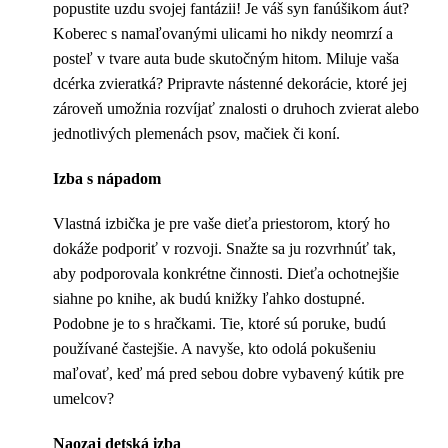
popustite uzdu svojej fantázii! Je váš syn fanúšikom áut?
Koberec s namaľovanými ulicami ho nikdy neomrzí a
posteľ v tvare auta bude skutočným hitom. Miluje vaša
dcérka zvieratká? Pripravte nástenné dekorácie, ktoré jej
zároveň umožnia rozvíjať znalosti o druhoch zvierat alebo
jednotlivých plemenách psov, mačiek či koní.
Izba s nápadom
Vlastná izbička je pre vaše dieťa priestorom, ktorý ho
dokáže podporiť v rozvoji. Snažte sa ju rozvrhnúť tak,
aby podporovala konkrétne činnosti. Dieťa ochotnejšie
siahne po knihe, ak budú knižky ľahko dostupné.
Podobne je to s hračkami. Tie, ktoré sú poruke, budú
používané častejšie. A navyše, kto odolá pokušeniu
maľovať, keď má pred sebou dobre vybavený kútik pre
umelcov?
Naozaj detská izba