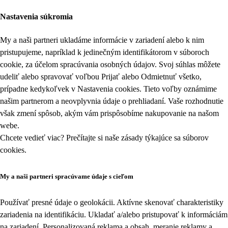
Nastavenia súkromia
My a naši partneri ukladáme informácie v zariadení alebo k nim
pristupujeme, napríklad k jedinečným identifikátorom v súboroch
cookie, za účelom spracúvania osobných údajov. Svoj súhlas môžete
udeliť alebo spravovať voľbou Prijať alebo Odmietnuť všetko,
prípadne kedykoľvek v
Nastavenia cookies
. Tieto voľby oznámime
našim partnerom a neovplyvnia údaje o prehliadaní. Vaše rozhodnutie
však zmení spôsob, akým vám prispôsobíme nakupovanie na našom
webe.
Chcete vedieť viac? Prečítajte si naše zásady týkajúce sa
súborov
cookies
.
My a naši partneri spracúvame údaje s cieľom
Používať presné údaje o geolokácii. Aktívne skenovať charakteristiky
zariadenia na identifikáciu. Ukladať a/alebo pristupovať k informáciám
na zariadení. Personalizovaná reklama a obsah, meranie reklamy a