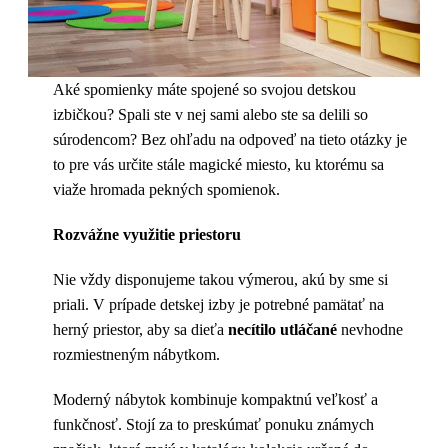
Aké spomienky máte spojené so svojou detskou
izbičkou? Spali ste v nej sami alebo ste sa delili so
súrodencom? Bez ohľadu na odpoveď na tieto otázky je
to pre vás určite stále magické miesto, ku ktorému sa
viaže hromada pekných spomienok.
Rozvážne využitie priestoru
Nie vždy disponujeme takou výmerou, akú by sme si
priali. V prípade detskej izby je potrebné pamätať na
herný priestor, aby sa dieťa
necítilo utláčané
nevhodne
rozmiestneným nábytkom.
Moderný nábytok kombinuje kompaktnú veľkosť a
funkčnosť. Stojí za to preskúmať ponuku známych