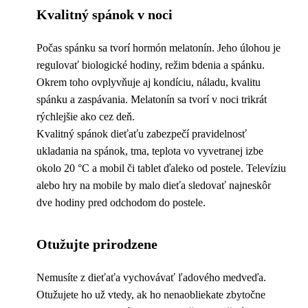
Kvalitný spánok v noci
Počas spánku sa tvorí hormón melatonín. Jeho úlohou je
regulovať biologické hodiny, režim bdenia a spánku.
Okrem toho ovplyvňuje aj kondíciu, náladu, kvalitu
spánku a zaspávania. Melatonín sa tvorí v noci trikrát
rýchlejšie ako cez deň.
Kvalitný spánok dieťaťu zabezpečí pravidelnosť
ukladania na spánok, tma, teplota vo vyvetranej izbe
okolo 20 °C a mobil či tablet ďaleko od postele. Televíziu
alebo hry na mobile by malo dieťa sledovať najneskôr
dve hodiny pred odchodom do postele.
Otužujte prirodzene
Nemusíte z dieťaťa vychovávať ľadového medveďa.
Otužujete ho už vtedy, ak ho nenaobliekate zbytočne