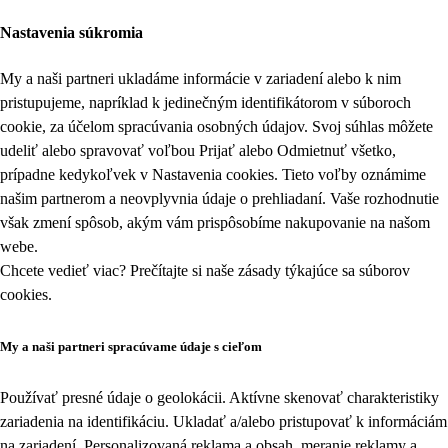
Nastavenia súkromia
My a naši partneri ukladáme informácie v zariadení alebo k nim
pristupujeme, napríklad k jedinečným identifikátorom v súboroch
cookie, za účelom spracúvania osobných údajov. Svoj súhlas môžete
udeliť alebo spravovať voľbou Prijať alebo Odmietnuť všetko,
prípadne kedykoľvek v
Nastavenia cookies
. Tieto voľby oznámime
našim partnerom a neovplyvnia údaje o prehliadaní. Vaše rozhodnutie
však zmení spôsob, akým vám prispôsobíme nakupovanie na našom
webe.
Chcete vedieť viac? Prečítajte si naše zásady týkajúce sa
súborov
cookies
.
My a naši partneri spracúvame údaje s cieľom
Používať presné údaje o geolokácii. Aktívne skenovať charakteristiky
zariadenia na identifikáciu. Ukladať a/alebo pristupovať k informáciám
na zariadení. Personalizovaná reklama a obsah, meranie reklamy a