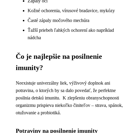
Zápaly očí
Kožné ochorenia, vírusové bradavice, mykózy
Časté zápaly močového mechúra
Ťažší priebeh ľahkých ochorení ako napríklad
nádcha
Čo je najlepšie na posilnenie
imunity?
Neexistuje univerzálny liek, výživový doplnok ani
potravina, o ktorých by sa dalo povedať, že perfektne
posilnia detskú imunitu. K zlepšeniu obranyschopnosti
organizmu prispieva niekoľko činiteľov – strava, spánok,
otužovanie a probiotiká.
Potraviny na posilnenie imunity