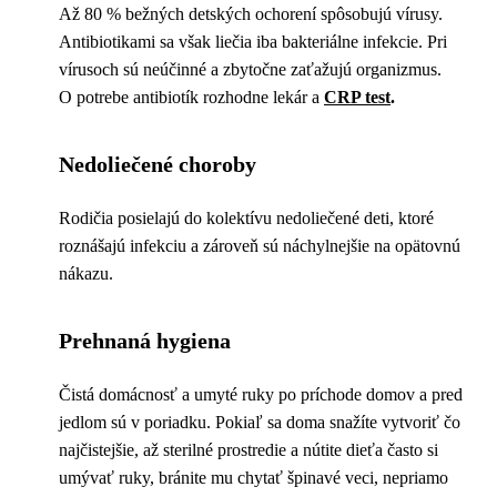
Až 80 % bežných detských ochorení spôsobujú vírusy.
Antibiotikami sa však liečia iba bakteriálne infekcie. Pri
vírusoch sú neúčinné a zbytočne zaťažujú organizmus.
O potrebe antibiotík rozhodne lekár a
CRP test
.
Nedoliečené choroby
Rodičia posielajú do kolektívu nedoliečené deti, ktoré
roznášajú infekciu a zároveň sú náchylnejšie na opätovnú
nákazu.
Prehnaná hygiena
Čistá domácnosť a umyté ruky po príchode domov a pred
jedlom sú v poriadku. Pokiaľ sa doma snažíte vytvoriť čo
najčistejšie, až sterilné prostredie a nútite dieťa často si
umývať ruky, bránite mu chytať špinavé veci, nepriamo