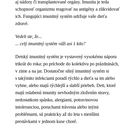
aj nádory či transplantované orgány. Imunita je teda
schopnosť organizmu reagovať na antigény a zlikvidovať
ich. Fungujúci imunitný systém udržuje vaše dieťa
zdravé.
Vedeli ste, že...
... celý imunitný systém váži asi 1 kilo?
Detský imunitný systém je vystavený vysokému náporu
trikrát do roka: po príchode do kolektívu po prázdninách,
v zime a na jar. Dostatočne silný imunitný systém si
s takýmito infekciami poradí rýchlo a dieťa sa im alebo
vyhne, alebo majú rýchlejší a slabší priebeh. Deti, ktoré
majú oslabenú imunity nevhodným zložením stravy,
nedostatkom spánku, alergiami, potravinovou
intoleranciou, poruchami trávenia alebo inými
problémami, sú prakticky až do leta s menšími
prestávkami v jednom kuse choré.