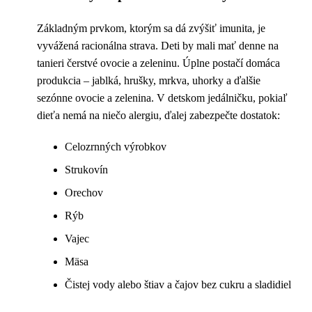
Základným prvkom, ktorým sa dá zvýšiť imunita, je
vyvážená racionálna strava. Deti by mali mať denne na
tanieri čerstvé ovocie a zeleninu. Úplne postačí domáca
produkcia – jablká, hrušky, mrkva, uhorky a ďalšie
sezónne ovocie a zelenina. V detskom jedálničku, pokiaľ
dieťa nemá na niečo alergiu, ďalej zabezpečte dostatok:
Celozrnných výrobkov
Strukovín
Orechov
Rýb
Vajec
Mäsa
Čistej vody alebo štiav a čajov bez cukru a sladidiel