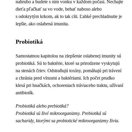
nahrubo a budete s ním vonku v každom počasí. Nechajte
dieťa pľačkať sa vo vode, behať naboso alebo
s odokrytým krkom, ak to tak cíti. Ľahké prechladnutie je
lepšie, ako oslabená imunita.
Probiotiká
Samostatnou kapitolou na zlepšenie oslabenej imunity sú
probiotiká. Sú to baktérie, ktoré sa prirodzene vyskytujú
na stenách čriev. Odstraňujú toxíny, pomáhajú pri trávení
a chránia pred vírusmi a baktériami. Ich počet prudko
klesá pri hnačkách, ochoreniach tráviaceho traktu, užívaní
antibiotík.
Probiotiká alebo prebiotiká?
Probiotiká sú živé mikroorganizmy. Prebiotiká sú
sacharidy, ktorými sa probiotické mikroorganizmy živia.