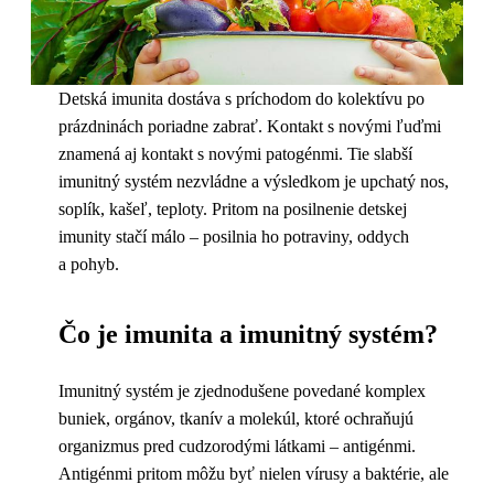
Detská imunita dostáva s príchodom do kolektívu po
prázdninách poriadne zabrať. Kontakt s novými ľuďmi
znamená aj kontakt s novými patogénmi. Tie slabší
imunitný systém nezvládne a výsledkom je upchatý nos,
soplík, kašeľ, teploty. Pritom na posilnenie detskej
imunity stačí málo – posilnia ho potraviny, oddych
a pohyb.
Čo je imunita a imunitný systém?
Imunitný systém je zjednodušene povedané komplex
buniek, orgánov, tkanív a molekúl, ktoré ochraňujú
organizmus pred cudzorodými látkami – antigénmi.
Antigénmi pritom môžu byť nielen vírusy a baktérie, ale