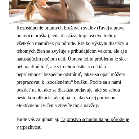
Rozostúpenie priamych brušných svalov (ľavej a pravej
polovice bruška), teda diastáza, trápi asi dve tretiny
všetkých mamičiek po pôrode. Riziko výskytu diastázy u
tehotných žien sa zvyšuje s pribúdajúcim vekom, ale aj s
narastajúcim počtom detí. Úprava tohto problému je síce
beh na dlhú trať, ale s trochou úsilia sa dá táto
nepríjemnosť bezpečne odstrániť, takže sa opäť môžete
prepracovať k „zocelenému“ brušku. Poďte sa s nami
pozrieť na to, ako sa diastáza prejavuje, aké so sebou
nesie komplikácie, ale aj na to, ako sa jej pomocou
efektívneho cvičenia zbavíte raz a navždy.
Bude vás zaujímať aj:
Tajomstvo schudnutia po pôrode je
v trpezlivosti