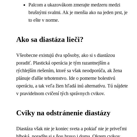
Palcom a ukazovákom zmerajte medzeru medzi
brušnými svalmi. Ak je menšia ako na jeden prst, je
to ešte v norme.
Ako sa diastáza lieči?
Všeobecne existujú dva spôsoby, ako si s diastázou
poradiť. Plastická operácia je tým razantnejším a
rýchlejším riešením, ktoré sa však neodporúča, ak žena
plánuje ďalšie tehotenstvo. Ide o pomerne bolestivú
operáciu, a tak veľa žien hľadá inú alternatívu. Tú nájdete
v pravidelnom cvičení tých správnych cvikov.
Cviky na odstránenie diastázy
Diastáza však nie je koniec sveta a pokiaľ nie je priveľmi
hlboká, poradíte si s ňou hravo i doma. Okrem cvikov