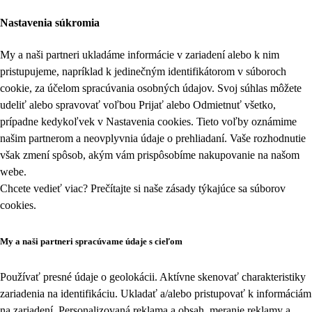
Nastavenia súkromia
My a naši partneri ukladáme informácie v zariadení alebo k nim
pristupujeme, napríklad k jedinečným identifikátorom v súboroch
cookie, za účelom spracúvania osobných údajov. Svoj súhlas môžete
udeliť alebo spravovať voľbou Prijať alebo Odmietnuť všetko,
prípadne kedykoľvek v
Nastavenia cookies
. Tieto voľby oznámime
našim partnerom a neovplyvnia údaje o prehliadaní. Vaše rozhodnutie
však zmení spôsob, akým vám prispôsobíme nakupovanie na našom
webe.
Chcete vedieť viac? Prečítajte si naše zásady týkajúce sa
súborov
cookies
.
My a naši partneri spracúvame údaje s cieľom
Používať presné údaje o geolokácii. Aktívne skenovať charakteristiky
zariadenia na identifikáciu. Ukladať a/alebo pristupovať k informáciám
na zariadení. Personalizovaná reklama a obsah, meranie reklamy a