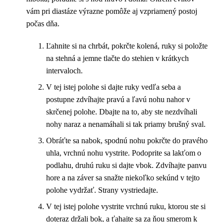
vám pri diastáze výrazne pomôže aj vzpriamený postoj
počas dňa.
Ľahnite si na chrbát, pokrčte kolená, ruky si položte
na stehná a jemne tlačte do stehien v krátkych
intervaloch.
V tej istej polohe si dajte ruky vedľa seba a
postupne zdvíhajte pravú a ľavú nohu nahor v
skrčenej polohe. Dbajte na to, aby ste nezdvíhali
nohy naraz a nenamáhali si tak priamy brušný sval.
Obráťte sa nabok, spodnú nohu pokrčte do pravého
uhla, vrchnú nohu vystrite. Podoprite sa lakťom o
podlahu, druhú ruku si dajte vbok. Zdvíhajte panvu
hore a na záver sa snažte niekoľko sekúnd v tejto
polohe vydržať. Strany vystriedajte.
V tej istej polohe vystrite vrchnú ruku, ktorou ste si
doteraz držali bok, a ťahajte sa za ňou smerom k