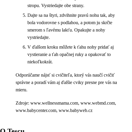
stropu. Vystriedajte obe strany.
Dajte sa na štyri, zdvihnite pravú nohu tak, aby
bola vodorovne s podlahou, a potom ju skrčte
smerom s ľavému lakťu. Opakujte a nohy
vystriedajte.
V ďalšom kroku môžete k ťahu nohy pridať aj
vystieranie a ťah opačnej ruky a opakovať to
niekoľkokrát.
Odporúčame nájsť si cvičiteľa, ktorý vás naučí cvičiť
správne a poradí vám aj ďalšie cviky presne pre vás na
mieru.
Zdroje: www.wellnessmama.com, www.webmd.com,
www.babycenter.com, www.babyweb.cz
O Tescu