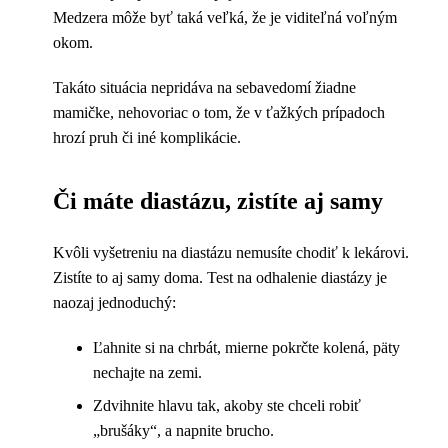
Medzera môže byť taká veľká, že je viditeľná voľným
okom.
Takáto situácia nepridáva na sebavedomí žiadne
mamičke, nehovoriac o tom, že v ťažkých prípadoch
hrozí pruh či iné komplikácie.
Či máte diastázu, zistíte aj samy
Kvôli vyšetreniu na diastázu nemusíte chodiť k lekárovi.
Zistíte to aj samy doma. Test na odhalenie diastázy je
naozaj jednoduchý:
Ľahnite si na chrbát, mierne pokrčte kolená, päty
nechajte na zemi.
Zdvihnite hlavu tak, akoby ste chceli robiť
„brušáky“, a napnite brucho.