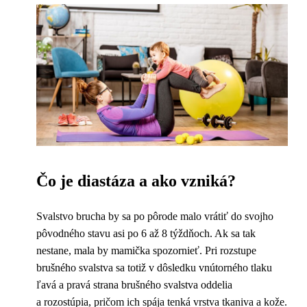
Čo je diastáza a ako vzniká?
Svalstvo brucha by sa po pôrode malo vrátiť do svojho
pôvodného stavu asi po 6 až 8 týždňoch. Ak sa tak
nestane, mala by mamička spozornieť. Pri rozstupe
brušného svalstva sa totiž v dôsledku vnútorného tlaku
ľavá a pravá strana brušného svalstva oddelia
a rozostúpia, pričom ich spája tenká vrstva tkaniva a kože.