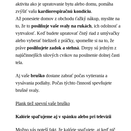
aktivita ako je upratovanie bytu alebo domu, pomáha
zvýšiť vašu
kardiorespiračnú kondíciu
.
Až ponesiete domov z obchodu ťažký nákup, myslite na
to, že to
posilňuje vaše svaly na rukách
, ich odolnosť a
vytrvalosť. Keď budete upratovať čistý riad z umývačky
alebo vyberať bielizeň z práčky, spomeňte si na to, že
práve
posilňujete zadok a stehná
. Drepy sú jedným z
najúčinnejších silových cvikov na posilnenie dolnej časti
tela.
Aj vaše
bruško
dostane zabrať počas vytierania a
vysávania podlahy. Počas týchto činností spevňujete
brušné svaly.
Plank tiež spevní vaše bruško
Kalórie spaľujeme aj v spánku alebo pri televízii
Možno vás poteší fakt, že kalórie spaľujete, aj keď nič