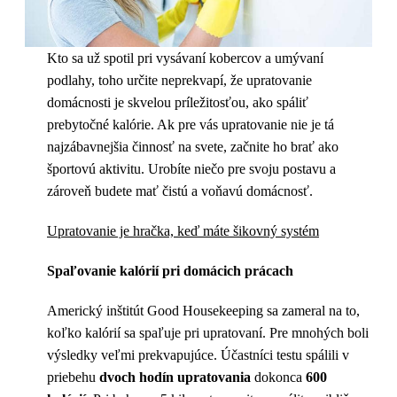
Kto sa už spotil pri vysávaní kobercov a umývaní
podlahy, toho určite neprekvapí, že upratovanie
domácnosti je skvelou príležitosťou, ako spáliť
prebytočné kalórie. Ak pre vás upratovanie nie je tá
najzábavnejšia činnosť na svete, začnite ho brať ako
športovú aktivitu. Urobíte niečo pre svoju postavu a
zároveň budete mať čistú a voňavú domácnosť.
Upratovanie je hračka, keď máte šikovný systém
Spaľovanie kalórií pri domácich prácach
Americký inštitút Good Housekeeping sa zameral na to,
koľko kalórií sa spaľuje pri upratovaní. Pre mnohých boli
výsledky veľmi prekvapujúce. Účastníci testu spálili v
priebehu
dvoch hodín upratovania
dokonca
600