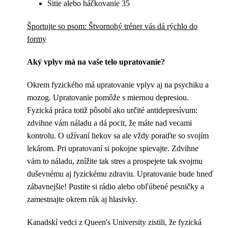
Šitie alebo háčkovanie 35
Športujte so psom: Štvornohý tréner vás dá rýchlo do
formy
Aký vplyv má na vaše telo upratovanie?
Okrem fyzického má upratovanie vplyv aj na psychiku a
mozog. Upratovanie pomôže s miernou depresiou.
Fyzická práca totiž pôsobí ako určité antidepresívum:
zdvihne vám náladu a dá pocit, že máte nad vecami
kontrolu. O užívaní liekov sa ale vždy poraďte so svojím
lekárom. Pri upratovaní si pokojne spievajte. Zdvihne
vám to náladu, znížite tak stres a prospejete tak svojmu
duševnému aj fyzickému zdraviu. Upratovanie bude hneď
zábavnejšie! Pustite si rádio alebo obľúbené pesničky a
zamestnajte okrem rúk aj hlasivky.
Kanadskí vedci z Queen's University zistili, že fyzická