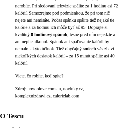
nerobíte. Pri sledovaní televízie spálite za 1 hodinu asi 72
kalórií. Samozrejme pod podmienkou, že pri tom nič
nejete ani nemlsáte. Počas spánku spálite tiež nejaké tie
kalórie a za hodinu ich môže byť až 95. Doprajte si
kvalitný
8 hodinový spánok
, tesne pred ním nejedzte a
ani nepite alkohol. Spánok ani spaľovanie kalórií by
nemalo takýto účinok. Tiež obyčajný
smiech
vás zbaví
niekoľkých desiatok kalórií – za 15 minút spálite asi 40
kalórií.
Viete, čo robíte, keď spíte?
Zdroj: nowtolove.com.au, novinky.cz,
komplexnizdravi.cz, calorielab.com
O Tescu