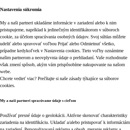
Nastavenia súkromia
My a naši partneri ukladáme informácie v zariadení alebo k nim
pristupujeme, napríklad k jedinečným identifikátorom v súboroch
cookie, za účelom spracúvania osobných údajov. Svoj súhlas môžete
udeliť alebo spravovať voľbou Prijať alebo Odmietnuť všetko,
prípadne kedykoľvek v
Nastavenia cookies
. Tieto voľby oznámime
našim partnerom a neovplyvnia údaje o prehliadaní. Vaše rozhodnutie
však zmení spôsob, akým vám prispôsobíme nakupovanie na našom
webe.
Chcete vedieť viac? Prečítajte si naše zásady týkajúce sa
súborov
cookies
.
My a naši partneri spracúvame údaje s cieľom
Používať presné údaje o geolokácii. Aktívne skenovať charakteristiky
zariadenia na identifikáciu. Ukladať a/alebo pristupovať k informáciám
na zariadení. Personalizovaná reklama a obsah, meranie reklamy a