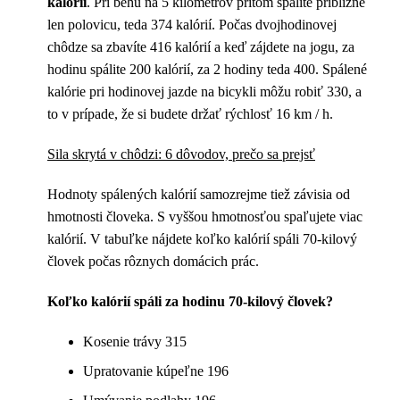
kalórií
. Pri behu na 5 kilometrov pritom spálite približne
len polovicu, teda 374 kalórií. Počas dvojhodinovej
chôdze sa zbavíte 416 kalórií a keď zájdete na jogu, za
hodinu spálite 200 kalórií, za 2 hodiny teda 400. Spálené
kalórie pri hodinovej jazde na bicykli môžu robiť 330, a
to v prípade, že si budete držať rýchlosť 16 km / h.
Sila skrytá v chôdzi: 6 dôvodov, prečo sa prejsť
Hodnoty spálených kalórií samozrejme tiež závisia od
hmotnosti človeka. S vyššou hmotnosťou spaľujete viac
kalórií. V tabuľke nájdete koľko kalórií spáli 70-kilový
človek počas rôznych domácich prác.
Koľko kalórií spáli za hodinu 70-kilový človek?
Kosenie trávy 315
Upratovanie kúpeľne 196