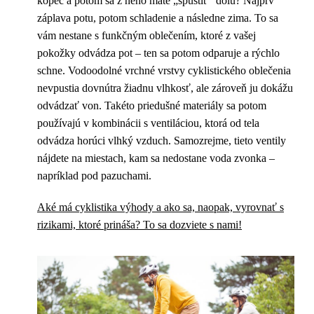
kopec a potom sa z neho máte „spustiť“ dolu? Najprv
záplava potu, potom schladenie a následne zima. To sa
vám nestane s funkčným oblečením, ktoré z vašej
pokožky odvádza pot – ten sa potom odparuje a rýchlo
schne. Vodoodolné vrchné vrstvy cyklistického oblečenia
nevpustia dovnútra žiadnu vlhkosť, ale zároveň ju dokážu
odvádzať von. Takéto priedušné materiály sa potom
používajú v kombinácii s ventiláciou, ktorá od tela
odvádza horúci vlhký vzduch. Samozrejme, tieto ventily
nájdete na miestach, kam sa nedostane voda zvonka –
napríklad pod pazuchami.
Aké má cyklistika výhody a ako sa, naopak, vyrovnať s
rizikami, ktoré prináša? To sa dozviete s nami!