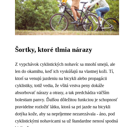
Šortky, ktoré tlmia nárazy
Z vypchávok cyklistických nohavíc sa mnohí smejú, ale
len do okamihu, keď ich vyskúšajú na vlastnej koži. Tí,
ktorí sa venujú jazdeniu na bicykli alebo propagácii
cyklistiky, totiž vedia, že všitá vrstva peny dokáže
absorbovať nárazy a otrasy, a tak predchádza väčším
bolestiam panvy. Ďalšou dôležitou funkciou je schopnosť
pravidelne rozložiť látku, ktorá sa pri jazde na bicykli
dotýka kože, aby sa nepríjemne nezarezávala - áno, pod
cyklistickými nohavicami sa už štandardne nenosí spodná