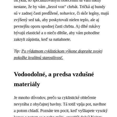
bicykla, so špecializovaným oblečením sa vám nikdy
nestane, že by vám „liezol von“ chrbát. Tričká aj bundy
sú v zadnej časti predĺžené, nohavice, či skôr legíny, majú
zvýšený sed tak, aby poskytovali nielen teplo, ale aj
pevnejšiu oporu spodnej časti chrbta. Aj dlhé rukávy
bývajú elastické a o niečo dlhšie, aby vám pohodlne
zakryli zápästia, keď sa natiahnete.
Tip:
Po výdatnom cyklistickom výkone doprajte svojej
pokožke kvalitnú starostlivosť.
Vodoodolné, a predsa vzdušné
materiály
Je mnoho dôvodov, prečo sa cyklistické oblečenie
nevyrába z obyčajnej bavlny. Tá totiž vpíja pot, navlhne
a potom chladí. Poznáte ten pocit, keď vyšliapete vysoký