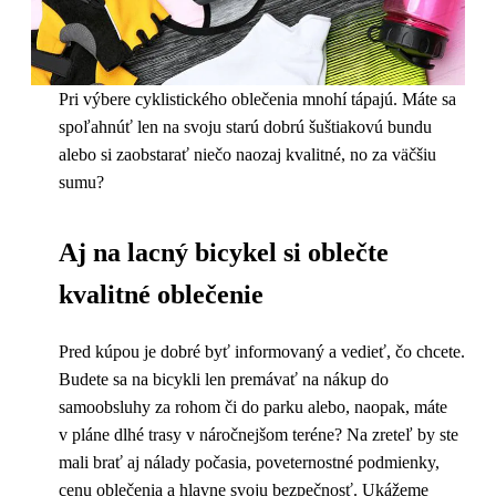
Pri výbere cyklistického oblečenia mnohí tápajú. Máte sa
spoľahnúť len na svoju starú dobrú šuštiakovú bundu
alebo si zaobstarať niečo naozaj kvalitné, no za väčšiu
sumu?
Aj na lacný bicykel si oblečte
kvalitné oblečenie
Pred kúpou je dobré byť informovaný a vedieť, čo chcete.
Budete sa na bicykli len premávať na nákup do
samoobsluhy za rohom či do parku alebo, naopak, máte
v pláne dlhé trasy v náročnejšom teréne? Na zreteľ by ste
mali brať aj nálady počasia, poveternostné podmienky,
cenu oblečenia a hlavne svoju bezpečnosť. Ukážeme