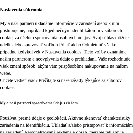
Nastavenia súkromia
My a naši partneri ukladáme informácie v zariadení alebo k nim
pristupujeme, napríklad k jedinečným identifikátorom v súboroch
cookie, za účelom spracúvania osobných údajov. Svoj súhlas môžete
udeliť alebo spravovať voľbou Prijať alebo Odmietnuť všetko,
prípadne kedykoľvek v
Nastavenia cookies
. Tieto voľby oznámime
našim partnerom a neovplyvnia údaje o prehliadaní. Vaše rozhodnutie
však zmení spôsob, akým vám prispôsobíme nakupovanie na našom
webe.
Chcete vedieť viac? Prečítajte si naše zásady týkajúce sa
súborov
cookies
.
My a naši partneri spracúvame údaje s cieľom
Používať presné údaje o geolokácii. Aktívne skenovať charakteristiky
zariadenia na identifikáciu. Ukladať a/alebo pristupovať k informáciám
na zariadení. Personalizovaná reklama a obsah, meranie reklamy a