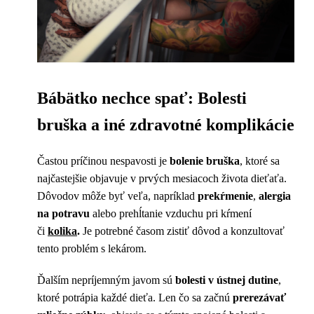
Bábätko nechce spať: Bolesti
bruška a iné zdravotné komplikácie
Častou príčinou nespavosti je
bolenie bruška
, ktoré sa
najčastejšie objavuje v prvých mesiacoch života dieťaťa.
Dôvodov môže byť veľa, napríklad
prekŕmenie
,
alergia
na potravu
alebo prehĺtanie vzduchu pri kŕmení
či
kolika
.
Je potrebné časom zistiť dôvod a konzultovať
tento problém s lekárom.
Ďalším nepríjemným javom sú
bolesti v ústnej dutine
,
ktoré potrápia každé dieťa. Len čo sa začnú
prerezávať