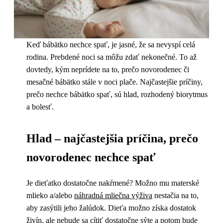
Keď bábätko nechce spať, je jasné, že sa nevyspí celá
rodina. Prebdené noci sa môžu zdať nekonečné. To až
dovtedy, kým neprídete na to, prečo novorodenec či
mesačné bábätko stále v noci plače. Najčastejšie príčiny,
prečo nechce bábätko spať, sú hlad, rozhodený biorytmus
a bolesť.
Hlad – najčastejšia príčina, prečo
novorodenec nechce spať
Je dieťatko dostatočne nakŕmené? Možno mu materské
mlieko a/alebo
náhradná mliečna výživa
nestačia na to,
aby zasýtili jeho žalúdok. Dieťa možno získa dostatok
živín, ale nebude sa cítiť dostatočne sýte a potom bude