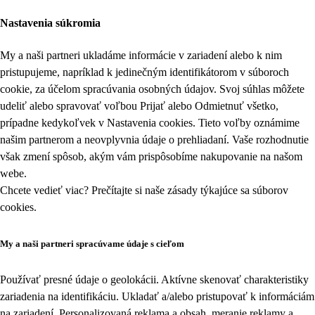
Nastavenia súkromia
My a naši partneri ukladáme informácie v zariadení alebo k nim
pristupujeme, napríklad k jedinečným identifikátorom v súboroch
cookie, za účelom spracúvania osobných údajov. Svoj súhlas môžete
udeliť alebo spravovať voľbou Prijať alebo Odmietnuť všetko,
prípadne kedykoľvek v
Nastavenia cookies
. Tieto voľby oznámime
našim partnerom a neovplyvnia údaje o prehliadaní. Vaše rozhodnutie
však zmení spôsob, akým vám prispôsobíme nakupovanie na našom
webe.
Chcete vedieť viac? Prečítajte si naše zásady týkajúce sa
súborov
cookies
.
My a naši partneri spracúvame údaje s cieľom
Používať presné údaje o geolokácii. Aktívne skenovať charakteristiky
zariadenia na identifikáciu. Ukladať a/alebo pristupovať k informáciám
na zariadení. Personalizovaná reklama a obsah, meranie reklamy a