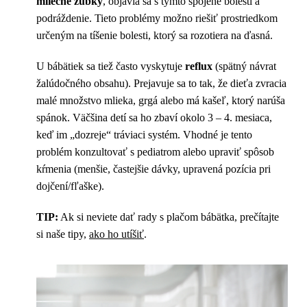
mliečne zúbky
, objavia sa s týmto spojené bolesti a
podráždenie. Tieto problémy možno riešiť prostriedkom
určeným na tíšenie bolesti, ktorý sa rozotiera na ďasná.
U bábätiek sa tiež často vyskytuje
reflux
(spätný návrat
žalúdočného obsahu). Prejavuje sa to tak, že dieťa zvracia
malé množstvo mlieka, grgá alebo má kašeľ, ktorý narúša
spánok. Väčšina detí sa ho zbaví okolo 3 – 4. mesiaca,
keď im „dozreje“ tráviaci systém. Vhodné je tento
problém konzultovať s pediatrom alebo upraviť spôsob
kŕmenia (menšie, častejšie dávky, upravená pozícia pri
dojčení/fľaške).
TIP:
Ak si neviete dať rady s plačom bábätka, prečítajte
si naše tipy,
ako ho utíšiť
.