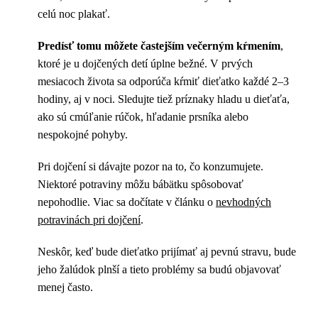
celú noc plakať.
Predísť tomu môžete častejším večerným kŕmením
,
ktoré je u dojčených detí úplne bežné. V prvých
mesiacoch života sa odporúča kŕmiť dieťatko každé 2–3
hodiny, aj v noci. Sledujte tiež príznaky hladu u dieťaťa,
ako sú cmúľanie rúčok, hľadanie prsníka alebo
nespokojné pohyby.
Pri dojčení si dávajte pozor na to, čo konzumujete.
Niektoré potraviny môžu bábätku spôsobovať
nepohodlie. Viac sa dočítate v článku o
nevhodných
potravinách pri dojčení
.
Neskôr, keď bude dieťatko prijímať aj pevnú stravu, bude
jeho žalúdok plnší a tieto problémy sa budú objavovať
menej často.