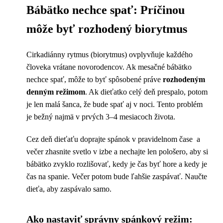
Bábätko nechce spať: Príčinou
môže byť rozhodený biorytmus
Cirkadiánny rytmus (biorytmus) ovplyvňuje každého
človeka vrátane novorodencov. Ak mesačné bábätko
nechce spať, môže to byť spôsobené práve
rozhodeným
denným režimom
. Ak dieťatko celý deň prespalo, potom
je len malá šanca, že bude spať aj v noci. Tento problém
je bežný najmä v prvých 3–4 mesiacoch života.
Cez deň dieťaťu doprajte spánok v pravidelnom čase a
večer zhasnite svetlo v izbe a nechajte len pološero, aby si
bábätko zvyklo rozlišovať, kedy je čas byť hore a kedy je
čas na spanie. Večer potom bude ľahšie zaspávať. Naučte
dieťa, aby zaspávalo samo.
Ako nastaviť správny spánkový režim: