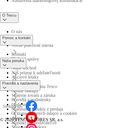
Nastavenia marketingovej komunikácie
O Tescu
O nás
Pomoc a kontakt
Voľné pracovné miesta
Kontakt
Tlačové správy
Naša ponuka
Nájsť obchod
Náš prístup k udržateľnosti
Akciové letáky
Časté otázky
Pravidlá a nastavenia
Obchodná skupina Tesco
Online nákupy
Vrátenie tovaru a záruka
Pravidlá a podmienky
Clubcard
Sledujte nás
Stiahnuté produkty z predaja
Ochrana osobných údajov a cookies
Akcie a súťaže
©
2026 TESCO STORES SR, a.s.
Kontakt pre dodávateľov
Nastavenia cookies