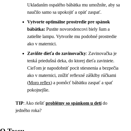
Ukladaním ospalého bábätka mu umožníte, aby sa
naučilo samo sa upokojiť a opäť zaspať.
Vytvorte optimálne prostredie pre spánok
bábätka:
Pustite novorodencovi biely šum a
zatieňte lampu. Vytvoríte mu podobné prostredie
ako v maternici.
Zaviňte dieťa do zavinovačky
: Zavinovačka je
tenká priedušná deka, do ktorej dieťa zaviniete.
Cieľom je napodobniť pocit stiesnenia a bezpečia
ako v maternici, znížiť reflexné zášklby rúčkami
(
Moro reflex
) a pomôcť bábätku zaspať a spať
pokojnejšie.
TIP
: Ako riešiť
problémy so spánkom u detí
do
jedného roka?