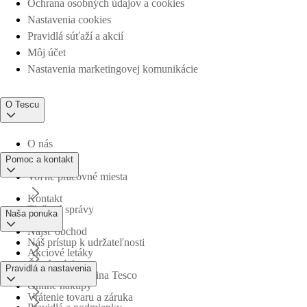
Ochrana osobných údajov a cookies
Nastavenia cookies
Pravidlá súťaží a akcií
Môj účet
Nastavenia marketingovej komunikácie
O Tescu
O nás
Pomoc a kontakt
Voľné pracovné miesta
Kontakt
Tlačové správy
Naša ponuka
Nájsť obchod
Náš prístup k udržateľnosti
Akciové letáky
Časté otázky
Pravidlá a nastavenia
Obchodná skupina Tesco
Online nákupy
Vrátenie tovaru a záruka