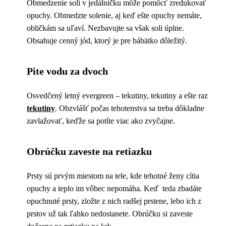
Obmedzenie soli v jedálničku môže pomôcť zredukovať
opuchy. Obmedzte solenie, aj keď ešte opuchy nemáte,
obličkám sa uľaví. Nezbavujte sa však soli úplne.
Obsahuje cenný jód, ktorý je pre bábätko dôležitý.
Pite vodu za dvoch
Osvedčený letný evergreen – tekutiny, tekutiny a ešte raz
tekutiny
. Obzvlášť počas tehotenstva sa treba dôkladne
zavlažovať, keďže sa potíte viac ako zvyčajne.
Obrúčku zaveste na retiazku
Prsty sú prvým miestom na tele, kde tehotné ženy cítia
opuchy a teplo im vôbec nepomáha. Keď teda zbadáte
opuchnuté prsty, zložte z nich radšej prstene, lebo ich z
prstov už tak ľahko nedostanete. Obrúčku si zaveste