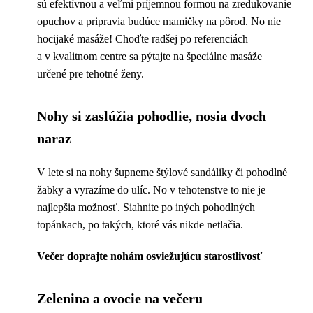
sú efektívnou a veľmi príjemnou formou na zredukovanie
opuchov a pripravia budúce mamičky na pôrod. No nie
hocijaké masáže! Choďte radšej po referenciách
a v kvalitnom centre sa pýtajte na špeciálne masáže
určené pre tehotné ženy.
Nohy si zaslúžia pohodlie, nosia dvoch
naraz
V lete si na nohy šupneme štýlové sandáliky či pohodlné
žabky a vyrazíme do ulíc. No v tehotenstve to nie je
najlepšia možnosť. Siahnite po iných pohodlných
topánkach, po takých, ktoré vás nikde netlačia.
Večer doprajte nohám osviežujúcu starostlivosť
Zelenina a ovocie na večeru