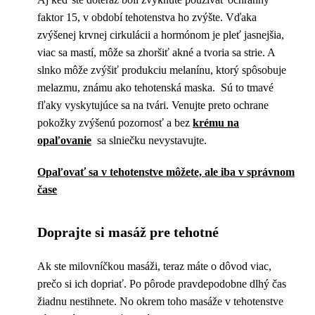
faktor 15, v období tehotenstva ho zvýšte. Vďaka
zvýšenej krvnej cirkulácii a hormónom je pleť jasnejšia,
viac sa mastí, môže sa zhoršiť akné a tvoria sa strie. A
slnko môže zvýšiť produkciu melanínu, ktorý spôsobuje
melazmu, známu ako tehotenská maska. Sú to tmavé
fľaky vyskytujúce sa na tvári. Venujte preto ochrane
pokožky zvýšenú pozornosť a bez
krému na
opaľovanie
sa slniečku nevystavujte.
Opaľovať sa v tehotenstve môžete, ale iba v správnom
čase
Doprajte si masáž pre tehotné
Ak ste milovníčkou masáži, teraz máte o dôvod viac,
prečo si ich dopriať. Po pôrode pravdepodobne dlhý čas
žiadnu nestihnete. No okrem toho masáže v tehotenstve