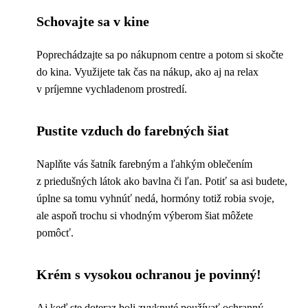
Schovajte sa v kine
Poprechádzajte sa po nákupnom centre a potom si skočte
do kina. Využijete tak čas na nákup, ako aj na relax
v príjemne vychladenom prostredí.
Pustite vzduch do farebných šiat
Naplňte vás šatník farebným a ľahkým oblečením
z priedušných látok ako bavlna či ľan. Potiť sa asi budete,
úplne sa tomu vyhnúť nedá, hormóny totiž robia svoje,
ale aspoň trochu si vhodným výberom šiat môžete
pomôcť.
Krém s vysokou ochranou je povinný!
Aj keď ste doteraz boli zvyknuté používať ochranný