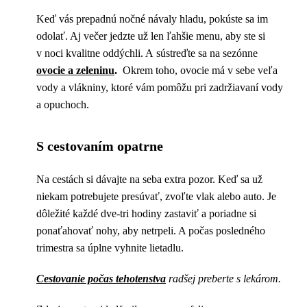
Keď vás prepadnú nočné návaly hladu, pokúste sa im
odolať. Aj večer jedzte už len ľahšie menu, aby ste si
v noci kvalitne oddýchli. A sústreďte sa na sezónne
ovocie a zeleninu
.
Okrem toho, ovocie má v sebe veľa
vody a vlákniny, ktoré vám pomôžu pri zadržiavaní vody
a opuchoch.
S cestovaním opatrne
Na cestách si dávajte na seba extra pozor. Keď sa už
niekam potrebujete presúvať, zvoľte vlak alebo auto. Je
dôležité každé dve-tri hodiny zastaviť a poriadne si
ponaťahovať nohy, aby netrpeli. A počas posledného
trimestra sa úplne vyhnite lietadlu.
Cestovanie počas tehotenstva
radšej preberte s lekárom.