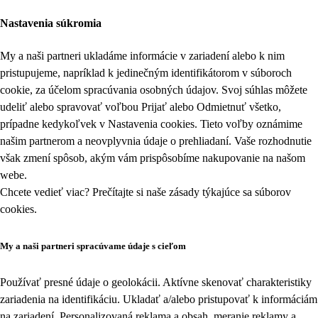
Nastavenia súkromia
My a naši partneri ukladáme informácie v zariadení alebo k nim
pristupujeme, napríklad k jedinečným identifikátorom v súboroch
cookie, za účelom spracúvania osobných údajov. Svoj súhlas môžete
udeliť alebo spravovať voľbou Prijať alebo Odmietnuť všetko,
prípadne kedykoľvek v
Nastavenia cookies
. Tieto voľby oznámime
našim partnerom a neovplyvnia údaje o prehliadaní. Vaše rozhodnutie
však zmení spôsob, akým vám prispôsobíme nakupovanie na našom
webe.
Chcete vedieť viac? Prečítajte si naše zásady týkajúce sa
súborov
cookies
.
My a naši partneri spracúvame údaje s cieľom
Používať presné údaje o geolokácii. Aktívne skenovať charakteristiky
zariadenia na identifikáciu. Ukladať a/alebo pristupovať k informáciám
na zariadení. Personalizovaná reklama a obsah, meranie reklamy a