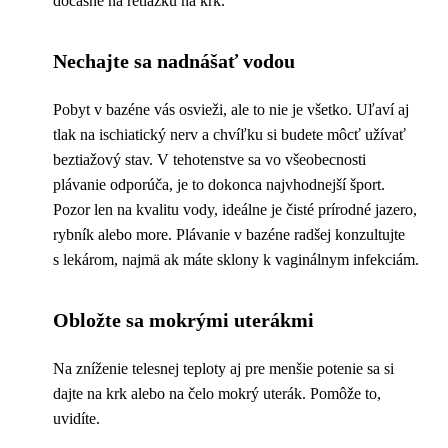
dočasne na retiazku na krk.
Nechajte sa nadnášať vodou
Pobyt v bazéne vás osvieži, ale to nie je všetko. Uľaví aj
tlak na ischiatický nerv a chvíľku si budete môcť užívať
beztiažový stav. V tehotenstve sa vo všeobecnosti
plávanie odporúča, je to dokonca najvhodnejší šport.
Pozor len na kvalitu vody, ideálne je čisté prírodné jazero,
rybník alebo more. Plávanie v bazéne radšej konzultujte
s lekárom, najmä ak máte sklony k vaginálnym infekciám.
Obložte sa mokrými uterákmi
Na zníženie telesnej teploty aj pre menšie potenie sa si
dajte na krk alebo na čelo mokrý uterák. Pomôže to,
uvidíte.