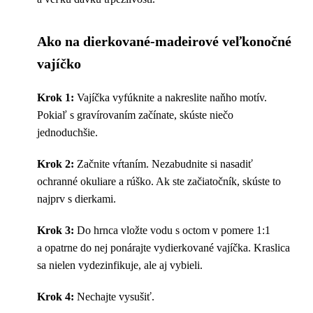
Ako na dierkované-madeirové veľkonočné
vajíčko
Krok 1:
Vajíčka vyfúknite a nakreslite naňho motív.
Pokiaľ s gravírovaním začínate, skúste niečo
jednoduchšie.
Krok 2:
Začnite vŕtaním. Nezabudnite si nasadiť
ochranné okuliare a rúško. Ak ste začiatočník, skúste to
najprv s dierkami.
Krok 3:
Do hrnca vložte vodu s octom v pomere 1:1
a opatrne do nej ponárajte vydierkované vajíčka. Kraslica
sa nielen vydezinfikuje, ale aj vybieli.
Krok 4:
Nechajte vysušiť.