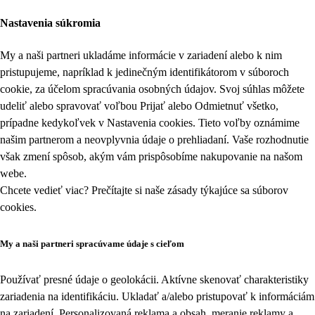
Nastavenia súkromia
My a naši partneri ukladáme informácie v zariadení alebo k nim
pristupujeme, napríklad k jedinečným identifikátorom v súboroch
cookie, za účelom spracúvania osobných údajov. Svoj súhlas môžete
udeliť alebo spravovať voľbou Prijať alebo Odmietnuť všetko,
prípadne kedykoľvek v
Nastavenia cookies
. Tieto voľby oznámime
našim partnerom a neovplyvnia údaje o prehliadaní. Vaše rozhodnutie
však zmení spôsob, akým vám prispôsobíme nakupovanie na našom
webe.
Chcete vedieť viac? Prečítajte si naše zásady týkajúce sa
súborov
cookies
.
My a naši partneri spracúvame údaje s cieľom
Používať presné údaje o geolokácii. Aktívne skenovať charakteristiky
zariadenia na identifikáciu. Ukladať a/alebo pristupovať k informáciám
na zariadení. Personalizovaná reklama a obsah, meranie reklamy a