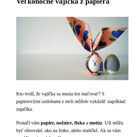
Veľkonočné vajíčka z papiera
Kto tvrdí, že vajíčka sa musia len maľovať? S
papierovými ozdobami z nich môžete vykúzliť napríklad
zajačika.
Postačí vám
papier, nožnice, fixka
a
motúz
. Uši môžu
byť obrovské, ako na fotke, alebo maličké. Ak sa vám