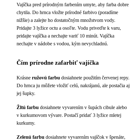
Vajíčka pred prírodným farbením umyte, aby farba dobre
chytila. Do hrnca vložte prírodné farbivo (poradíme
nižšie) a zalejte ho dostatočným množstvom vody.
Pridajte 3 lyžice octu a osoľte. Vodu priveďte k varu,
pridajte vajíčka a nechajte variť 10 minút. Vajíčka
nechajte v nádobe s vodou, kým nevychladnú.
Čím prírodne zafarbiť vajíčka
Krásne
ružovú farbu
dosiahnete použitím červenej repy.
Do hrnca ju môžete vložiť celú, nakrájanú, ale postačia aj
jej šupky.
Žltú farbu
dosiahnete vyvarením v šupách cibule alebo
v kurkumovom vývare. Postačí pridať 3 lyžice mletej
kurkumy.
Zelenú farbu
dosiahnete vyvarením vajíčok v špenáte,