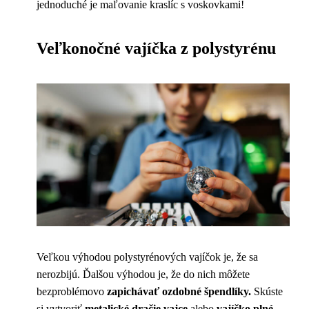
jednoduché je maľovanie kraslíc s voskovkami!
Veľkonočné vajíčka z polystyrénu
Veľkou výhodou polystyrénových vajíčok je, že sa
nerozbijú. Ďalšou výhodou je, že do nich môžete
bezproblémovo
zapichávať ozdobné špendlíky.
Skúste
si vytvoriť
metalické dračie vajce
alebo
vajíčko plné