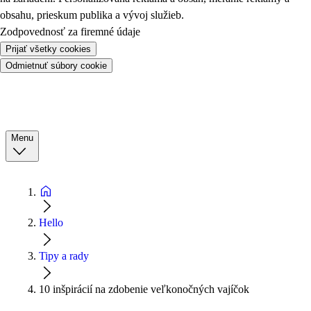
obsahu, prieskum publika a vývoj služieb.
Zodpovednosť za firemné údaje
Prijať všetky cookies
Odmietnuť súbory cookie
Menu
Hello
Tipy a rady
10 inšpirácií na zdobenie veľkonočných vajíčok