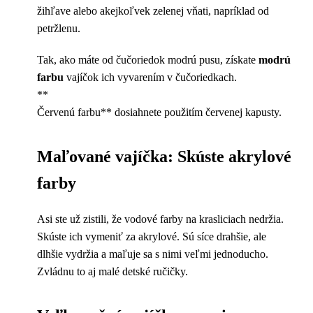
žihľave alebo akejkoľvek zelenej vňati, napríklad od
petržlenu.
Tak, ako máte od čučoriedok modrú pusu, získate
modrú
farbu
vajíčok ich vyvarením v čučoriedkach.
**
Červenú farbu** dosiahnete použitím červenej kapusty.
Maľované vajíčka: Skúste akrylové
farby
Asi ste už zistili, že vodové farby na krasliciach nedržia.
Skúste ich vymeniť za akrylové. Sú síce drahšie, ale
dlhšie vydržia a maľuje sa s nimi veľmi jednoducho.
Zvládnu to aj malé detské ručičky.