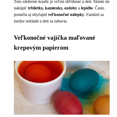
Toto zdobenie kraslíc je veľmi obľúbené u detí. Skúste im
nakúpiť
trblietky, kamienky, ozdoby
a
lepidlo
. Často
postačia aj obyčajné
veľkonočné nálepky
. Fantázii sa
medze nekladú a deti sa zabavia.
Veľkonočné vajíčka maľované
krepovým papierom