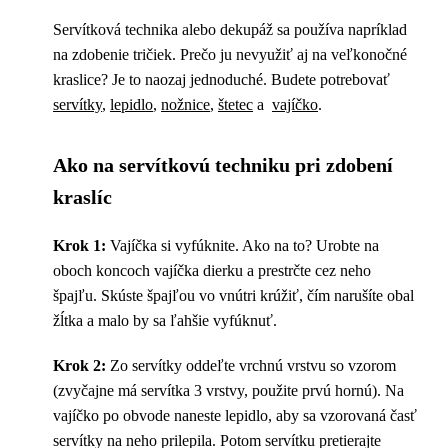
Servítková technika alebo dekupáž sa používa napríklad
na zdobenie tričiek. Prečo ju nevyužiť aj na veľkonočné
kraslice? Je to naozaj jednoduché. Budete potrebovať
servítky
,
lepidlo
,
nožnice
,
štetec
a
vajíčko
.
Ako na servítkovú techniku pri zdobení
kraslíc
Krok 1:
Vajíčka si vyfúknite. Ako na to? Urobte na
oboch koncoch vajíčka dierku a prestrčte cez neho
špajľu. Skúste špajľou vo vnútri krúžiť, čím narušíte obal
žĺtka a malo by sa ľahšie vyfúknuť.
Krok 2:
Zo servítky oddeľte vrchnú vrstvu so vzorom
(zvyčajne má servítka 3 vrstvy, použite prvú hornú). Na
vajíčko po obvode naneste lepidlo, aby sa vzorovaná časť
servítky na neho prilepila. Potom servítku pretierajte