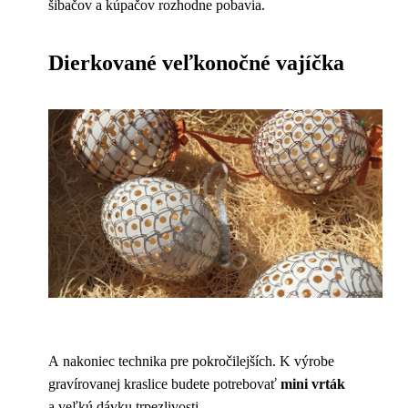
šibačov a kúpačov rozhodne pobavia.
Dierkované veľkonočné vajíčka
A nakoniec technika pre pokročilejších. K výrobe
gravírovanej kraslice budete potrebovať
mini vrták
a veľkú dávku trpezlivosti.