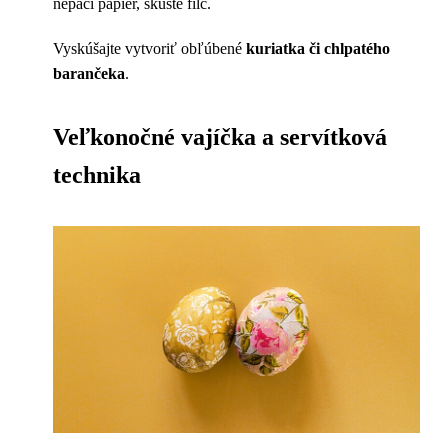
nepáči papier, skúste filc.
Vyskúšajte vytvoriť obľúbené
kuriatka či
chlpatého
barančeka
.
Veľkonočné vajíčka a servítková
technika