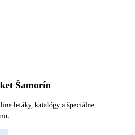
rket Šamorín
ine letáky, katalógy a špeciálne
no.