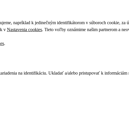
upujeme, napríklad k jedinečným identifikátorom v súboroch cookie, za
ek v
Nastavenia cookies
. Tieto voľby oznámime našim partnerom a neov
ies
.
zariadenia na identifikáciu. Ukladať a/alebo pristupovať k informáciám