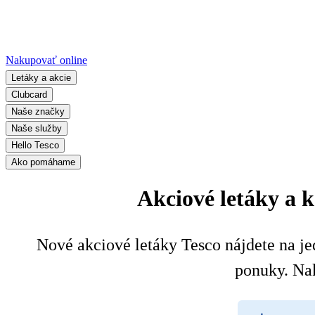
Nakupovať online
Letáky a akcie
Clubcard
Naše značky
Naše služby
Hello Tesco
Ako pomáhame
Akciové letáky a 
Nové akciové letáky Tesco nájdete na jed
ponuky. Na