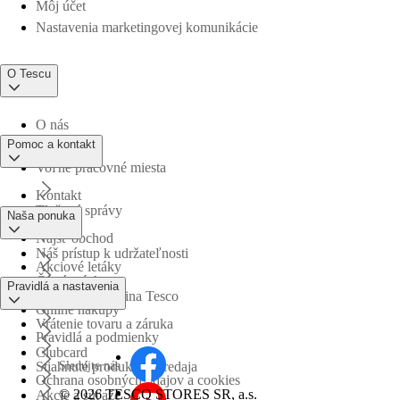
Môj účet
Nastavenia marketingovej komunikácie
O Tescu
O nás
Pomoc a kontakt
Voľné pracovné miesta
Kontakt
Tlačové správy
Naša ponuka
Nájsť obchod
Náš prístup k udržateľnosti
Akciové letáky
Časté otázky
Pravidlá a nastavenia
Obchodná skupina Tesco
Online nákupy
Vrátenie tovaru a záruka
Pravidlá a podmienky
Clubcard
Sledujte nás
Stiahnuté produkty z predaja
Ochrana osobných údajov a cookies
©
2026 TESCO STORES SR, a.s.
Akcie a súťaže