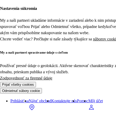
Nastavenia súkromia
My a naši partneri ukladáme informácie v zariadení alebo k nim prist
spravovať voľbou Prijať alebo Odmietnuť všetko, prípadne kedykoľv
akým vám prispôsobíme nakupovanie na našom webe.
Chcete vedieť viac? Prečítajte si naše zásady týkajúce sa
súborov cook
My a naši partneri spracúvame údaje s cieľom
Používať presné údaje o geolokácii. Aktívne skenovať charakteristiky 
obsahu, prieskum publika a vývoj služieb.
Zodpovednosť za firemné údaje
Prijať všetky cookies
Odmietnuť súbory cookie
Prihlásiť sa
Nájsť obchod
Kontaktujte nás
Pomoc
Môj účet