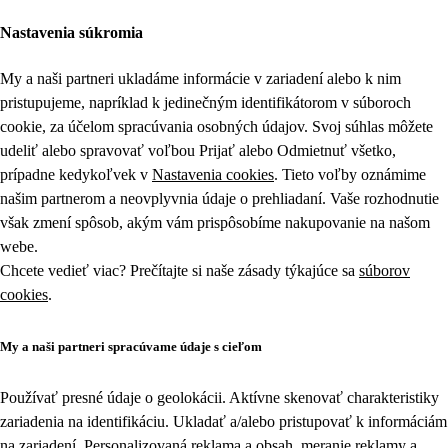
Nastavenia súkromia
My a naši partneri ukladáme informácie v zariadení alebo k nim
pristupujeme, napríklad k jedinečným identifikátorom v súboroch
cookie, za účelom spracúvania osobných údajov. Svoj súhlas môžete
udeliť alebo spravovať voľbou Prijať alebo Odmietnuť všetko,
prípadne kedykoľvek v
Nastavenia cookies
. Tieto voľby oznámime
našim partnerom a neovplyvnia údaje o prehliadaní. Vaše rozhodnutie
však zmení spôsob, akým vám prispôsobíme nakupovanie na našom
webe.
Chcete vedieť viac? Prečítajte si naše zásady týkajúce sa
súborov
cookies
.
My a naši partneri spracúvame údaje s cieľom
Používať presné údaje o geolokácii. Aktívne skenovať charakteristiky
zariadenia na identifikáciu. Ukladať a/alebo pristupovať k informáciám
na zariadení. Personalizovaná reklama a obsah, meranie reklamy a