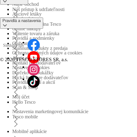
Nájsť obchod
Náš prístup k udržateľnosti
Akciové letáky
Časté otázky
Pravidlá a nastavenia
Obchodná skupina Tesco
Online nákupy
Vrátenie tovaru a záruka
Pravidlá a podmienky
Clubcard
Sledujte nás
Stiahnuté produkty z predaja
Ochrana osobných údajov a cookies
Akcie a súťaže
©
2026 TESCO STORES SR, a.s.
Kontakt pre dodávateľov
Nastavenia cookies
Darčekové poukážky
Etická linka pre dodávateľov
Pravidlá súťaží a akcií
Scan & Shop
Môj účet
Hello Tesco
Nastavenia marketingovej komunikácie
Tesco mobile
Mobilné aplikácie