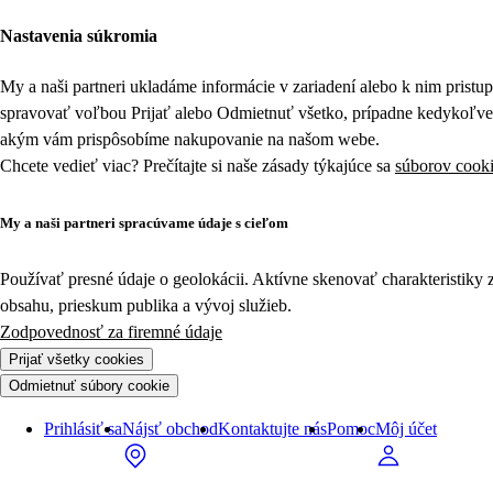
Nastavenia súkromia
My a naši partneri ukladáme informácie v zariadení alebo k nim prist
spravovať voľbou Prijať alebo Odmietnuť všetko, prípadne kedykoľv
akým vám prispôsobíme nakupovanie na našom webe.
Chcete vedieť viac? Prečítajte si naše zásady týkajúce sa
súborov cook
My a naši partneri spracúvame údaje s cieľom
Používať presné údaje o geolokácii. Aktívne skenovať charakteristiky 
obsahu, prieskum publika a vývoj služieb.
Zodpovednosť za firemné údaje
Prijať všetky cookies
Odmietnuť súbory cookie
Prihlásiť sa
Nájsť obchod
Kontaktujte nás
Pomoc
Môj účet