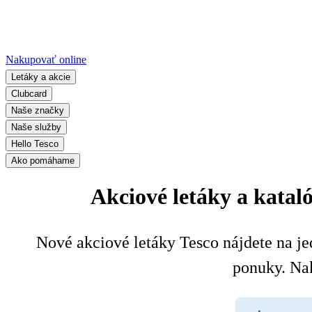
Nakupovať online
Letáky a akcie
Clubcard
Naše značky
Naše služby
Hello Tesco
Ako pomáhame
Akciové letáky a kata
Nové akciové letáky Tesco nájdete na jed
ponuky. Na