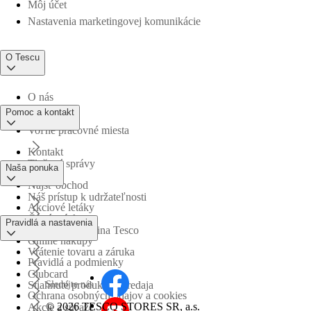
Môj účet
Nastavenia marketingovej komunikácie
O Tescu
O nás
Pomoc a kontakt
Voľné pracovné miesta
Kontakt
Tlačové správy
Naša ponuka
Nájsť obchod
Náš prístup k udržateľnosti
Akciové letáky
Časté otázky
Pravidlá a nastavenia
Obchodná skupina Tesco
Online nákupy
Vrátenie tovaru a záruka
Pravidlá a podmienky
Clubcard
Sledujte nás
Stiahnuté produkty z predaja
Ochrana osobných údajov a cookies
©
2026 TESCO STORES SR, a.s.
Akcie a súťaže