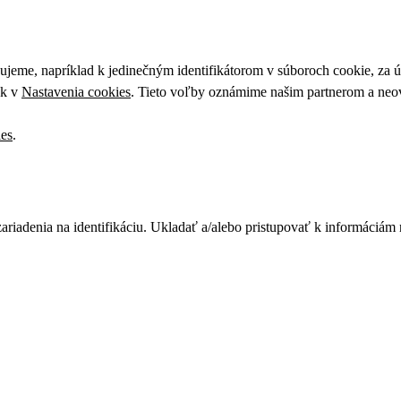
upujeme, napríklad k jedinečným identifikátorom v súboroch cookie, za
ek v
Nastavenia cookies
. Tieto voľby oznámime našim partnerom a neov
ies
.
zariadenia na identifikáciu. Ukladať a/alebo pristupovať k informáciám