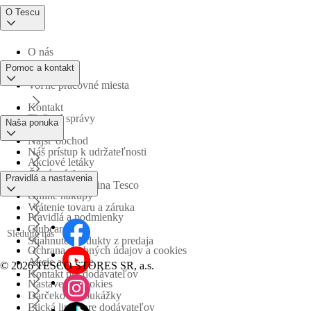
O Tescu
O nás
Pomoc a kontakt
Voľné pracovné miesta
Kontakt
Tlačové správy
Naša ponuka
Nájsť obchod
Náš prístup k udržateľnosti
Akciové letáky
Časté otázky
Pravidlá a nastavenia
Obchodná skupina Tesco
Online nákupy
Vrátenie tovaru a záruka
Pravidlá a podmienky
Clubcard
Sledujte nás
Stiahnuté produkty z predaja
Ochrana osobných údajov a cookies
Akcie a súťaže
©
2026 TESCO STORES SR, a.s.
Kontakt pre dodávateľov
Nastavenia cookies
Darčekové poukážky
Etická linka pre dodávateľov