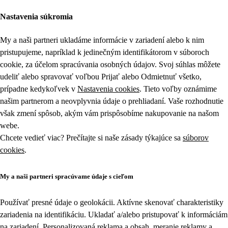
Nastavenia súkromia
My a naši partneri ukladáme informácie v zariadení alebo k nim
pristupujeme, napríklad k jedinečným identifikátorom v súboroch
cookie, za účelom spracúvania osobných údajov. Svoj súhlas môžete
udeliť alebo spravovať voľbou Prijať alebo Odmietnuť všetko,
prípadne kedykoľvek v
Nastavenia cookies
. Tieto voľby oznámime
našim partnerom a neovplyvnia údaje o prehliadaní. Vaše rozhodnutie
však zmení spôsob, akým vám prispôsobíme nakupovanie na našom
webe.
Chcete vedieť viac? Prečítajte si naše zásady týkajúce sa
súborov
cookies
.
My a naši partneri spracúvame údaje s cieľom
Používať presné údaje o geolokácii. Aktívne skenovať charakteristiky
zariadenia na identifikáciu. Ukladať a/alebo pristupovať k informáciám
na zariadení. Personalizovaná reklama a obsah, meranie reklamy a