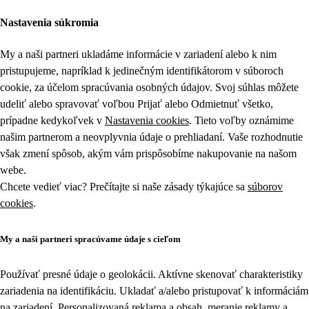
Nastavenia súkromia
My a naši partneri ukladáme informácie v zariadení alebo k nim
pristupujeme, napríklad k jedinečným identifikátorom v súboroch
cookie, za účelom spracúvania osobných údajov. Svoj súhlas môžete
udeliť alebo spravovať voľbou Prijať alebo Odmietnuť všetko,
prípadne kedykoľvek v
Nastavenia cookies
. Tieto voľby oznámime
našim partnerom a neovplyvnia údaje o prehliadaní. Vaše rozhodnutie
však zmení spôsob, akým vám prispôsobíme nakupovanie na našom
webe.
Chcete vedieť viac? Prečítajte si naše zásady týkajúce sa
súborov
cookies
.
My a naši partneri spracúvame údaje s cieľom
Používať presné údaje o geolokácii. Aktívne skenovať charakteristiky
zariadenia na identifikáciu. Ukladať a/alebo pristupovať k informáciám
na zariadení. Personalizovaná reklama a obsah, meranie reklamy a