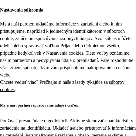
Nastavenia súkromia
My a naši partneri ukladáme informácie v zariadení alebo k nim
pristupujeme, napríklad k jedinečným identifikátorom v súboroch
cookie, za účelom spracúvania osobných údajov. Svoj súhlas môžete
udeliť alebo spravovať voľbou Prijať alebo Odmietnuť všetko,
prípadne kedykoľvek v
Nastavenia cookies
. Tieto voľby oznámime
našim partnerom a neovplyvnia údaje o prehliadaní. Vaše rozhodnutie
však zmení spôsob, akým vám prispôsobíme nakupovanie na našom
webe.
Chcete vedieť viac? Prečítajte si naše zásady týkajúce sa
súborov
cookies
.
My a naši partneri spracúvame údaje s cieľom
Používať presné údaje o geolokácii. Aktívne skenovať charakteristiky
zariadenia na identifikáciu. Ukladať a/alebo pristupovať k informáciám
na zariadení. Personalizovaná reklama a obsah, meranie reklamy a