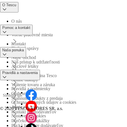
O Tescu
O nás
Pomoc a kontakt
Voľné pracovné miesta
Kontakt
Tlačové správy
Naša ponuka
Nájsť obchod
Náš prístup k udržateľnosti
Akciové letáky
Časté otázky
Pravidlá a nastavenia
Obchodná skupina Tesco
Online nákupy
Vrátenie tovaru a záruka
Pravidlá a podmienky
Clubcard
Sledujte nás
Stiahnuté produkty z predaja
Ochrana osobných údajov a cookies
Akcie a súťaže
©
2026 TESCO STORES SR, a.s.
Kontakt pre dodávateľov
Nastavenia cookies
Darčekové poukážky
Etická linka pre dodávateľov