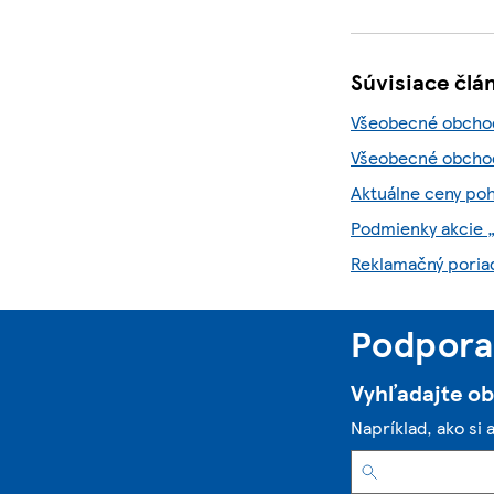
Súvisiace člá
Všeobecné obchod
Všeobecné obchod
Aktuálne ceny po
Podmienky akcie 
Reklamačný poria
Podpora 
Vyhľadajte o
Napríklad, ako si 