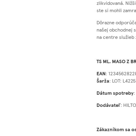
zlikvidovaná. Nižš
ste si mohli zamraz
Dôrazne odporúčam
našej obchodnej si
na centre služieb
TS ML. MASO Z B
EAN
: 1234562822
Šarža
: LOT: L422
Dátum spotreby
:
Dodávateľ
: HILT
Zákazníkom sa o