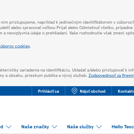
k nim pristupujeme, napríklad k jedinečným identifikátorom v súboroch
deliť alebo spravovať voľbou Prijať alebo Odmietnuť všetko, prípadne
m a neovplyvnia údaje o prehliadaní. Vaše rozhodnutie však zmení sp
súborov cookies
.
kteristiky zariadenia na identifikáciu. Ukladať a/alebo pristupovať k i
my a obsahu, prieskum publika a vývoj služieb.
Zodpovednosť za firem
Prihlásiť sa
Nájsť obchod
Kontakt
rd
Naše značky
Naše služby
Hello Tes