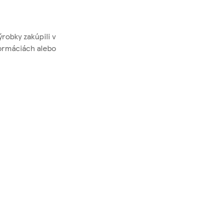
ýrobky zakúpili v
formáciách alebo