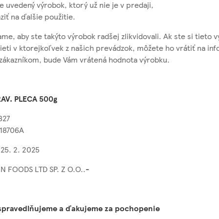
ie uvedený výrobok, ktorý už nie je v predaji,
iť na ďalšie použitie.
e, aby ste takýto výrobok radšej zlikvidovali. Ak ste si tieto v
eti v ktorejkoľvek z našich prevádzok, môžete ho vrátiť na in
 zákazníkom, bude Vám vrátená hodnota výrobku.
RAV. PLECA
500g
827
518706A
 25. 2. 2025
ON FOODS LTD SP. Z O.O..-
spravedlňujeme a ďakujeme za pochopenie