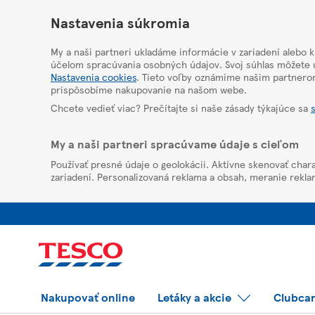
HelpPage
Nastavenia súkromia
My a naši partneri ukladáme informácie v zariadení alebo 
účelom spracúvania osobných údajov. Svoj súhlas môžete u
Nastavenia cookies
. Tieto voľby oznámime našim partnero
prispôsobíme nakupovanie na našom webe.
Chcete vedieť viac? Prečítajte si naše zásady týkajúce sa
My a naši partneri spracúvame údaje s cieľom
Používať presné údaje o geolokácii. Aktívne skenovať chara
zariadení. Personalizovaná reklama a obsah, meranie rekla
Nakupovať online
Letáky a akcie
Clubca