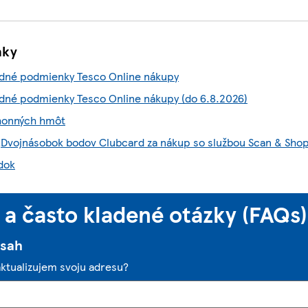
nky
né podmienky Tesco Online nákupy
né podmienky Tesco Online nákupy (do 6.8.2026)
honných hmôt
„Dvojnásobok bodov Clubcard za nákup so službou Scan & Sho
dok
a často kladené otázky (FAQs)
bsah
aktualizujem svoju adresu?