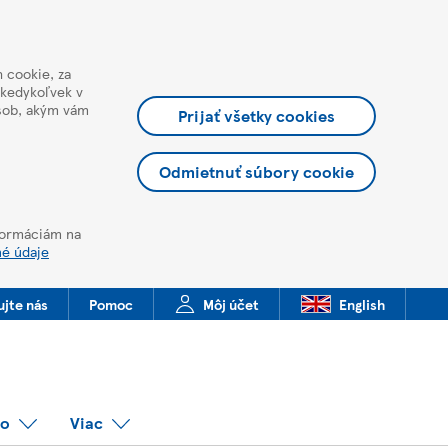
 cookie, za
 kedykoľvek v
ôsob, akým vám
Prijať všetky cookies
Odmietnuť súbory cookie
nformáciám na
né údaje
ujte nás
Pomoc
Môj účet
English
co
Viac