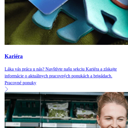
Kariéra
Láka vás práca u nás? Navštívte našu sekciu Kariéra a získajte
informácie o aktuálnych pracovných ponukách a brigádach.
Pracovné ponuky