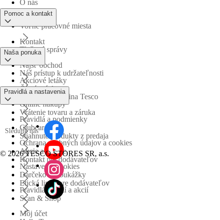
O nás
Pomoc a kontakt
Voľné pracovné miesta
Kontakt
Tlačové správy
Naša ponuka
Nájsť obchod
Náš prístup k udržateľnosti
Akciové letáky
Časté otázky
Pravidlá a nastavenia
Obchodná skupina Tesco
Online nákupy
Vrátenie tovaru a záruka
Pravidlá a podmienky
Clubcard
Sledujte nás
Stiahnuté produkty z predaja
Ochrana osobných údajov a cookies
Akcie a súťaže
©
2026 TESCO STORES SR, a.s.
Kontakt pre dodávateľov
Nastavenia cookies
Darčekové poukážky
Etická linka pre dodávateľov
Pravidlá súťaží a akcií
Scan & Shop
Môj účet