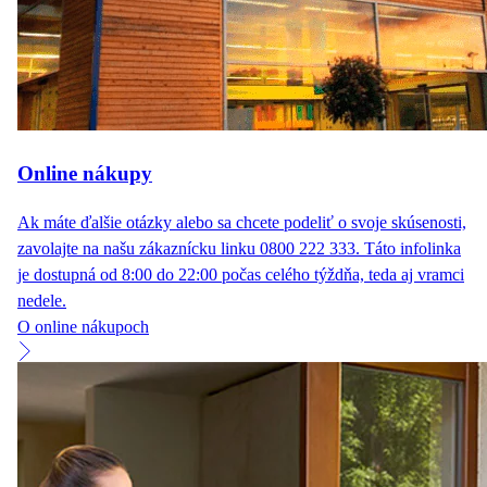
Online nákupy
Ak máte ďalšie otázky alebo sa chcete podeliť o svoje skúsenosti,
zavolajte na našu zákaznícku linku 0800 222 333. Táto infolinka
je dostupná od 8:00 do 22:00 počas celého týždňa, teda aj vramci
nedele.
O online nákupoch