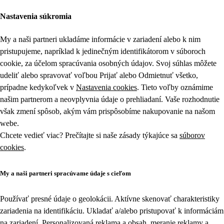
Nastavenia súkromia
My a naši partneri ukladáme informácie v zariadení alebo k nim
pristupujeme, napríklad k jedinečným identifikátorom v súboroch
cookie, za účelom spracúvania osobných údajov. Svoj súhlas môžete
udeliť alebo spravovať voľbou Prijať alebo Odmietnuť všetko,
prípadne kedykoľvek v
Nastavenia cookies
. Tieto voľby oznámime
našim partnerom a neovplyvnia údaje o prehliadaní. Vaše rozhodnutie
však zmení spôsob, akým vám prispôsobíme nakupovanie na našom
webe.
Chcete vedieť viac? Prečítajte si naše zásady týkajúce sa
súborov
cookies
.
My a naši partneri spracúvame údaje s cieľom
Používať presné údaje o geolokácii. Aktívne skenovať charakteristiky
zariadenia na identifikáciu. Ukladať a/alebo pristupovať k informáciám
na zariadení. Personalizovaná reklama a obsah, meranie reklamy a