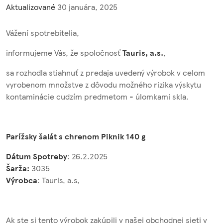
Aktualizované
30 januára, 2025
Vážení spotrebitelia,
informujeme Vás, že spoločnosť
Tauris, a.s.
,
sa rozhodla stiahnuť z predaja uvedený výrobok v celom
vyrobenom množstve z dôvodu možného rizika výskytu
kontaminácie cudzím predmetom - úlomkami skla.
Parížsky šalát s chrenom Piknik 140 g
Dátum Spotreby
: 26.2.2025
Šarža:
3035
Výrobca
: Tauris, a.s,
Ak ste si tento výrobok zakúpili v našej obchodnej sieti v