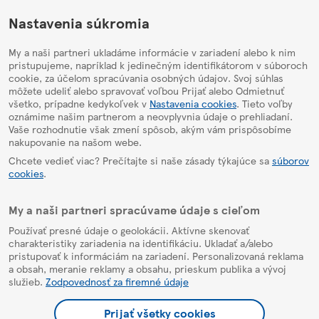
HelpPage
Nastavenia súkromia
My a naši partneri ukladáme informácie v zariadení alebo k nim
pristupujeme, napríklad k jedinečným identifikátorom v súboroch
cookie, za účelom spracúvania osobných údajov. Svoj súhlas
môžete udeliť alebo spravovať voľbou Prijať alebo Odmietnuť
všetko, prípadne kedykoľvek v
Nastavenia cookies
. Tieto voľby
oznámime našim partnerom a neovplyvnia údaje o prehliadaní.
Vaše rozhodnutie však zmení spôsob, akým vám prispôsobíme
nakupovanie na našom webe.
Chcete vedieť viac? Prečítajte si naše zásady týkajúce sa
súborov
cookies
.
My a naši partneri spracúvame údaje s cieľom
Používať presné údaje o geolokácii. Aktívne skenovať
charakteristiky zariadenia na identifikáciu. Ukladať a/alebo
pristupovať k informáciám na zariadení. Personalizovaná reklama
a obsah, meranie reklamy a obsahu, prieskum publika a vývoj
služieb.
Zodpovednosť za firemné údaje
Prijať všetky cookies