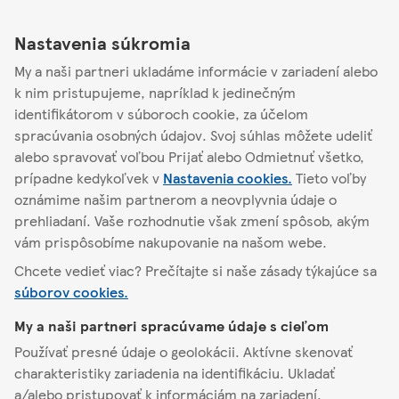
Link Opens in New Tab
Link Opens in New Tab
Link Opens in New Tab
Otvorené
-
Zatvára o
22:00
Nastavenia súkromia
My a naši partneri ukladáme informácie v zariadení alebo
Podrobnosti o
obchode
Akciové ponuky
k nim pristupujeme, napríklad k jedinečným
identifikátorom v súboroch cookie, za účelom
spracúvania osobných údajov. Svoj súhlas môžete udeliť
alebo spravovať voľbou Prijať alebo Odmietnuť všetko,
Nájsť iný obchod
prípadne kedykoľvek v
Nastavenia cookies.
Tieto voľby
oznámime našim partnerom a neovplyvnia údaje o
prehliadaní. Vaše rozhodnutie však zmení spôsob, akým
vám prispôsobíme nakupovanie na našom webe.
Šamorín
Bratislavská cesta 1199/35D
Chcete vedieť viac? Prečítajte si naše zásady týkajúce sa
súborov cookies.
O Tescu
My a naši partneri spracúvame údaje s cieľom
Používať presné údaje o geolokácii. Aktívne skenovať
Pomoc a kontakt
charakteristiky zariadenia na identifikáciu. Ukladať
a/alebo pristupovať k informáciám na zariadení.