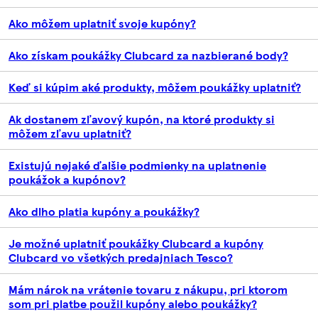
Ako môžem uplatniť svoje kupóny?
Ako získam poukážky Clubcard za nazbierané body?
Keď si kúpim aké produkty, môžem poukážky uplatniť?
Ak dostanem zľavový kupón, na ktoré produkty si
môžem zľavu uplatniť?
Existujú nejaké ďalšie podmienky na uplatnenie
poukážok a kupónov?
Ako dlho platia kupóny a poukážky?
Je možné uplatniť poukážky Clubcard a kupóny
Clubcard vo všetkých predajniach Tesco?
Mám nárok na vrátenie tovaru z nákupu, pri ktorom
som pri platbe použil kupóny alebo poukážky?