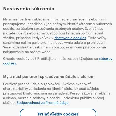
HelpPage
Nastavenia súkromia
My a naši partneri ukladáme informácie v zariadení alebo k nim
pristupujeme, napríklad k jedinečným identifikátorom v súboroch
cookie, za účelom spracúvania osobných údajov. Svoj súhlas
môžete udeliť alebo spravovať voľbou Prijať alebo Odmietnuť
všetko, prípadne kedykoľvek v
Nastavenia cookies
. Tieto voľby
oznámime našim partnerom a neovplyvnia údaje o prehliadaní.
Vaše rozhodnutie však zmení spôsob, akým vám prispôsobíme
nakupovanie na našom webe.
Chcete vedieť viac? Prečítajte si naše zásady týkajúce sa
súborov
cookies
.
My a naši partneri spracúvame údaje s cieľom
Používať presné údaje o geolokácii. Aktívne skenovať
charakteristiky zariadenia na identifikáciu. Ukladať a/alebo
pristupovať k informáciám na zariadení. Personalizovaná reklama
a obsah, meranie reklamy a obsahu, prieskum publika a vývoj
služieb.
Zodpovednosť za firemné údaje
Prijať všetky cookies