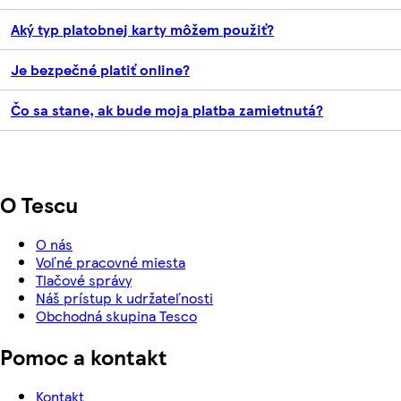
Aký typ platobnej karty môžem použiť?
Je bezpečné platiť online?
Čo sa stane, ak bude moja platba zamietnutá?
O Tescu
O nás
Voľné pracovné miesta
Tlačové správy
Náš prístup k udržateľnosti
Obchodná skupina Tesco
Pomoc a kontakt
Kontakt