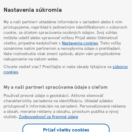
HelpPage
Nastavenia súkromia
My a naši partneri ukladáme informácie v zariadení alebo k nim
pristupujeme, napríklad k jedinečným identifikátorom v súboroch
cookie, za účelom spracúvania osobných údajov. Svoj súhlas
môžete udeliť alebo spravovať voľbou Prijať alebo Odmietnuť
všetko, prípadne kedykoľvek v
Nastavenia cookies
. Tieto voľby
oznámime našim partnerom a neovplyvnia údaje o prehliadaní.
Vaše rozhodnutie však zmení spôsob, akým vám prispôsobíme
nakupovanie na našom webe.
Chcete vedieť viac? Prečítajte si naše zásady týkajúce sa
súborov
cookies
.
My a naši partneri spracúvame údaje s cieľom
Používať presné údaje o geolokácii. Aktívne skenovať
charakteristiky zariadenia na identifikáciu. Ukladať a/alebo
pristupovať k informáciám na zariadení. Personalizovaná reklama
a obsah, meranie reklamy a obsahu, prieskum publika a vývoj
služieb.
Zodpovednosť za firemné údaje
Prijať všetky cookies