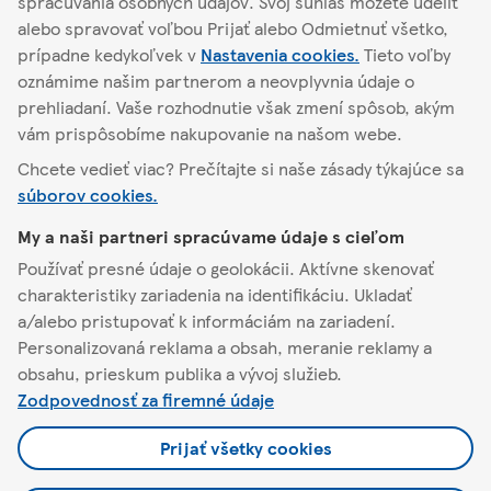
spracúvania osobných údajov. Svoj súhlas môžete udeliť
alebo spravovať voľbou Prijať alebo Odmietnuť všetko,
Nájsť iný obchod
prípadne kedykoľvek v
Nastavenia cookies.
Tieto voľby
oznámime našim partnerom a neovplyvnia údaje o
prehliadaní. Vaše rozhodnutie však zmení spôsob, akým
vám prispôsobíme nakupovanie na našom webe.
Zákamenné
Hlavná ulica 1587/99
Chcete vedieť viac? Prečítajte si naše zásady týkajúce sa
súborov cookies.
O Tescu
My a naši partneri spracúvame údaje s cieľom
Používať presné údaje o geolokácii. Aktívne skenovať
Pomoc a kontakt
charakteristiky zariadenia na identifikáciu. Ukladať
a/alebo pristupovať k informáciám na zariadení.
Personalizovaná reklama a obsah, meranie reklamy a
Naša ponuka
obsahu, prieskum publika a vývoj služieb.
Zodpovednosť za firemné údaje
Pravidlá a nastavenia
Prijať všetky cookies