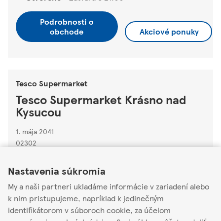
Podrobnosti o
obchode
Akciové ponuky
Tesco Supermarket
Tesco Supermarket Krásno nad
Kysucou
1. mája 2041
02302
Link Opens in New Tab
Link Opens in New Tab
Link Opens in New Tab
Otvorené
-
Zatvára o
21:00
Nastavenia súkromia
My a naši partneri ukladáme informácie v zariadení alebo
Podrobnosti o
obchode
Akciové ponuky
k nim pristupujeme, napríklad k jedinečným
identifikátorom v súboroch cookie, za účelom