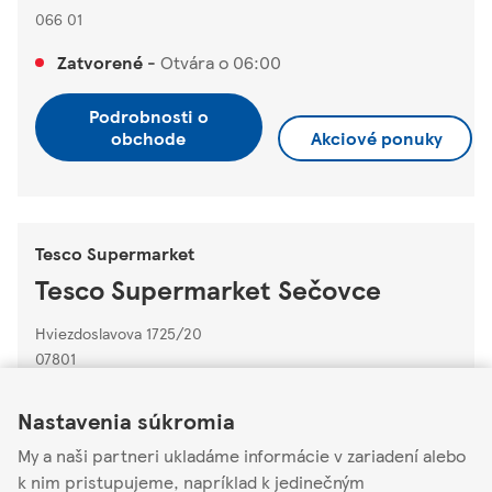
066 01
Zatvorené
-
Otvára o
06:00
Podrobnosti o
obchode
Akciové ponuky
Tesco Supermarket
Tesco Supermarket Sečovce
Hviezdoslavova 1725/20
07801
Link Opens in New Tab
Link Opens in New Tab
Link Opens in New Tab
Zatvorené
-
Otvára o
06:00
Nastavenia súkromia
My a naši partneri ukladáme informácie v zariadení alebo
Podrobnosti o
obchode
Akciové ponuky
k nim pristupujeme, napríklad k jedinečným