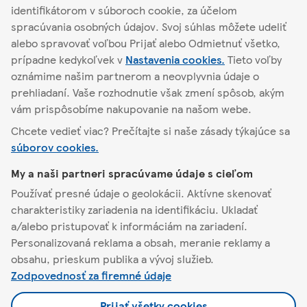
identifikátorom v súboroch cookie, za účelom
spracúvania osobných údajov. Svoj súhlas môžete udeliť
alebo spravovať voľbou Prijať alebo Odmietnuť všetko,
Nájsť iný obchod
prípadne kedykoľvek v
Nastavenia cookies.
Tieto voľby
oznámime našim partnerom a neovplyvnia údaje o
prehliadaní. Vaše rozhodnutie však zmení spôsob, akým
vám prispôsobíme nakupovanie na našom webe.
Vranov nad Topľou
Duklianskych hrdinov 31
Chcete vedieť viac? Prečítajte si naše zásady týkajúce sa
súborov cookies.
O Tescu
My a naši partneri spracúvame údaje s cieľom
Používať presné údaje o geolokácii. Aktívne skenovať
Pomoc a kontakt
charakteristiky zariadenia na identifikáciu. Ukladať
a/alebo pristupovať k informáciám na zariadení.
Personalizovaná reklama a obsah, meranie reklamy a
Naša ponuka
obsahu, prieskum publika a vývoj služieb.
Zodpovednosť za firemné údaje
Pravidlá a nastavenia
Prijať všetky cookies