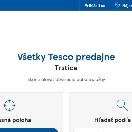
Prihlásiť sa
Nájs
Všetky Tesco predajne
Trstice
Skontrolovať otváraciu dobu a služby
štové smerovacie číslo alebo mesto a krajina
e.
asná poloha
Hľadať podľa