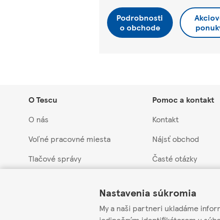
Podrobnosti
Akciov
o obchode
ponuk
O Tescu
Pomoc a kontakt
O nás
Kontakt
Voľné pracovné miesta
Nájsť obchod
Tlačové správy
Časté otázky
Link Opens in New Tab
Link Opens in New Tab
Link Opens in New Tab
Náš prístup k udržateľnosti
Vrátenie tovaru a 
Nastavenia súkromia
Obchodná skupina Tesco
Stiahnuté produkty
My a naši partneri ukladáme infor
Kontakt pre dodáv
jedinečným identifikátorom v súb