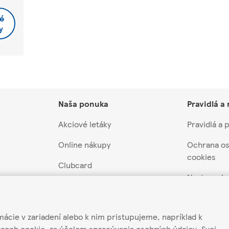
é
y
Naša ponuka
Pravidlá a
Akciové letáky
Pravidlá a
Online nákupy
Ochrana os
cookies
Clubcard
Nastavenia
záruka
Akcie a súťaže
Pravidlá súť
 z predaja
Darčekové poukážky
mácie v zariadení alebo k nim pristupujeme, napríklad k
Môj účet
ateľov
Scan&Shop
oroch cookie, za účelom spracúvania osobných údajov. Svoj