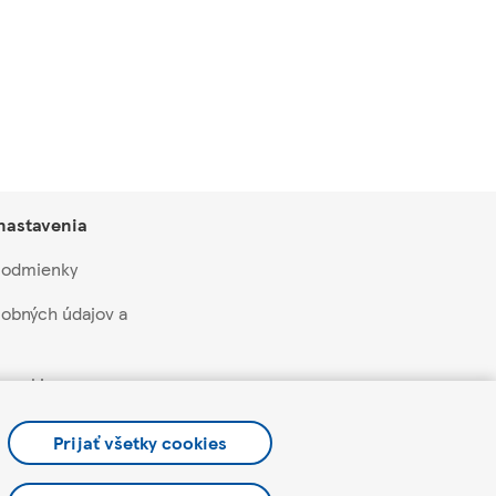
 nastavenia
 podmienky
obných údajov a
 cookie
aží a akcií
Prijať všetky cookies