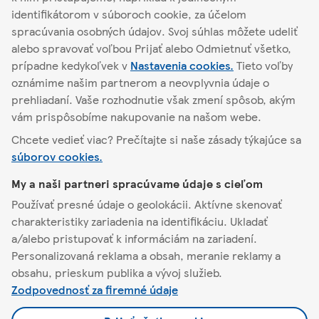
identifikátorom v súboroch cookie, za účelom
spracúvania osobných údajov. Svoj súhlas môžete udeliť
alebo spravovať voľbou Prijať alebo Odmietnuť všetko,
Nájsť iný obchod
prípadne kedykoľvek v
Nastavenia cookies.
Tieto voľby
oznámime našim partnerom a neovplyvnia údaje o
prehliadaní. Vaše rozhodnutie však zmení spôsob, akým
vám prispôsobíme nakupovanie na našom webe.
Trebišov
M.R. Štefánika 1874
Chcete vedieť viac? Prečítajte si naše zásady týkajúce sa
súborov cookies.
O Tescu
My a naši partneri spracúvame údaje s cieľom
Používať presné údaje o geolokácii. Aktívne skenovať
Pomoc a kontakt
charakteristiky zariadenia na identifikáciu. Ukladať
a/alebo pristupovať k informáciám na zariadení.
Personalizovaná reklama a obsah, meranie reklamy a
Naša ponuka
obsahu, prieskum publika a vývoj služieb.
Zodpovednosť za firemné údaje
Pravidlá a nastavenia