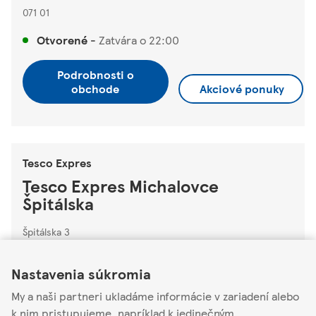
071 01
Otvorené
-
Zatvára o
22:00
Podrobnosti o
obchode
Akciové ponuky
Tesco Expres
Tesco Expres Michalovce
Špitálska
Špitálska 3
Link Opens in New Tab
Link Opens in New Tab
Link Opens in New Tab
071 01
Nastavenia súkromia
Zatvorené
-
Otvára o
07:00
Nedeľa
My a naši partneri ukladáme informácie v zariadení alebo
Podrobnosti o obchode
k nim pristupujeme, napríklad k jedinečným