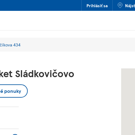
Prihlásiť sa
Nájs
číkova 434
et Sládkovičovo
vé ponuky