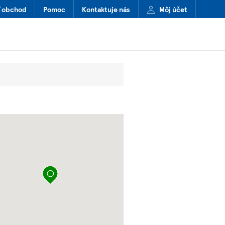
ť obchod
Pomoc
Kontaktuje nás
Môj účet
Špendlík na mape