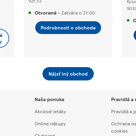
925 53
Kysu
903
Otvorené
-
Zatvára o
21:00
O
Podrobnosti o obchode
é
y
Nájsť iný obchod
Naša ponuka
Pravidlá a
Akciové letáky
Pravidlá a
Online nákupy
Ochrana os
cookies
Clubcard