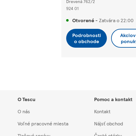
Drevená 762/2
924 01
Otvorené
-
Zatvára o
22:00
Podrobnosti
Akciov
o obchode
ponuk
O Tescu
Pomoc a kontakt
O nás
Kontakt
Voľné pracovné miesta
Nájsť obchod
Tlačové správy
Časté otázky