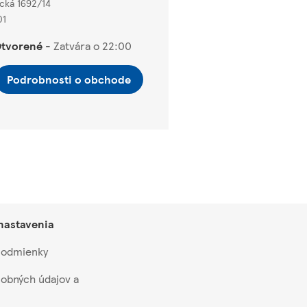
cká 1692/14
01
tvorené
-
Zatvára o
22:00
Podrobnosti o obchode
 nastavenia
 podmienky
obných údajov a