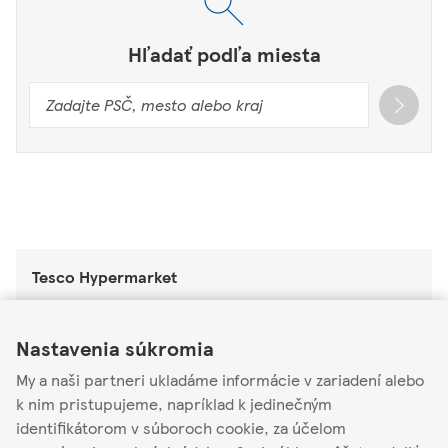
Hľadať podľa miesta
Tesco Hypermarket
Tesco Hypermarket Pezinok
Link Opens in New Tab
Link Opens in New Tab
Link Opens in New Tab
Nastavenia súkromia
Myslenická 2/B
902 01
My a naši partneri ukladáme informácie v zariadení alebo
k nim pristupujeme, napríklad k jedinečným
Zatvorené
-
Otvára o
06:00
identifikátorom v súboroch cookie, za účelom