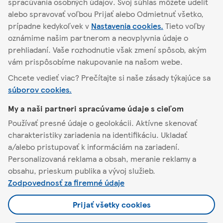
spracúvania osobných údajov. Svoj súhlas môžete udeliť
Podrobnosti o
alebo spravovať voľbou Prijať alebo Odmietnuť všetko,
obchode
Akciové ponuky
prípadne kedykoľvek v
Nastavenia cookies.
Tieto voľby
oznámime našim partnerom a neovplyvnia údaje o
prehliadaní. Vaše rozhodnutie však zmení spôsob, akým
vám prispôsobíme nakupovanie na našom webe.
Chcete vedieť viac? Prečítajte si naše zásady týkajúce sa
Pezinok
súborov cookies.
My a naši partneri spracúvame údaje s cieľom
O Tescu
Používať presné údaje o geolokácii. Aktívne skenovať
charakteristiky zariadenia na identifikáciu. Ukladať
Pomoc a kontakt
a/alebo pristupovať k informáciám na zariadení.
Personalizovaná reklama a obsah, meranie reklamy a
Naša ponuka
obsahu, prieskum publika a vývoj služieb.
Zodpovednosť za firemné údaje
Pravidlá a nastavenia
Prijať všetky cookies