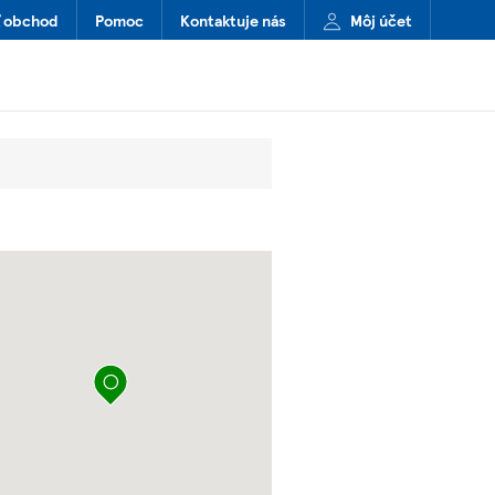
ť obchod
Pomoc
Kontaktuje nás
Môj účet
Špendlík na mape