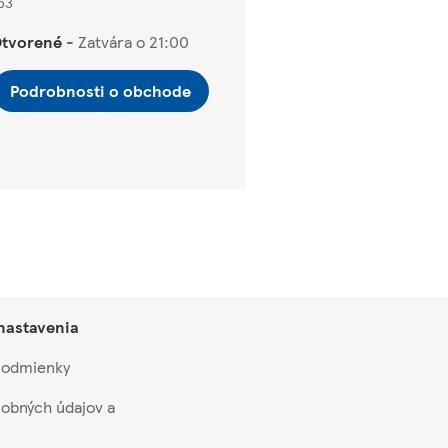
53
tvorené
-
Zatvára o
21:00
Podrobnosti o obchode
 nastavenia
 podmienky
obných údajov a