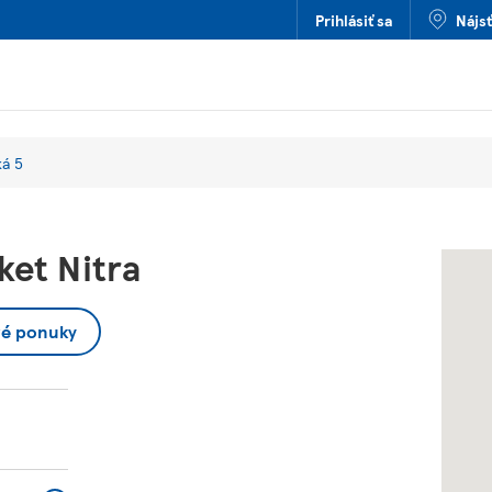
Prihlásiť sa
Nájs
ká 5
et Nitra
vé ponuky