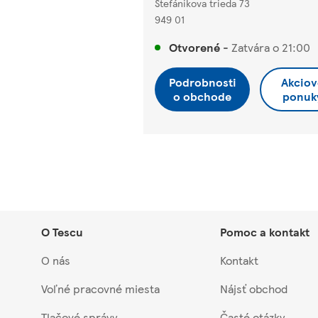
Štefánikova trieda 73
949 01
Otvorené
-
Zatvára o
21:00
Podrobnosti
Akciov
o obchode
ponuk
O Tescu
Pomoc a kontakt
O nás
Kontakt
Voľné pracovné miesta
Nájsť obchod
Tlačové správy
Časté otázky