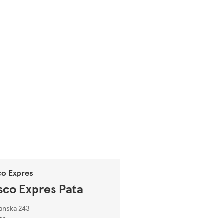
co Expres
sco Expres Pata
ianska 243