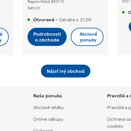
925 
Napervillská 4837/5
949 01
O
Otvorené
-
Zatvára o
21:00
é
Podrobnosti
Akciové
y
o obchode
ponuky
Nájsť iný obchod
Naša ponuka
Pravidlá a
Akciové letáky
Pravidlá a
Online nákupy
Ochrana os
cookies
Clubcard