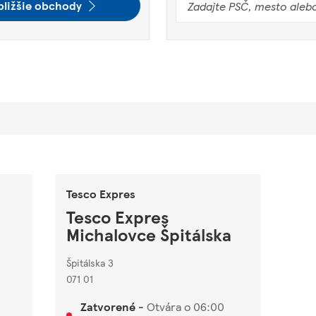
bližšie obchody
Tesco Expres
Tesco Expres
Michalovce Špitálska
Špitálska 3
071 01
Zatvorené
-
Otvára o
06:00