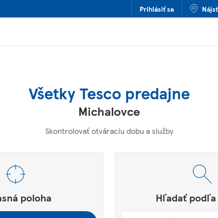
Prihlásiť sa
Nájs
Všetky Tesco predajne
Michalovce
Skontrolovať otváraciu dobu a služby
štové smerovacie číslo alebo mesto a krajina
e.
asná poloha
Hľadať podľa