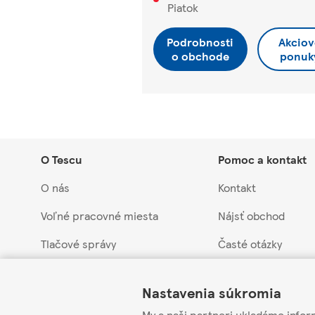
Piatok
Podrobnosti
Akciov
o obchode
ponuk
O Tescu
Pomoc a kontakt
O nás
Kontakt
Voľné pracovné miesta
Nájsť obchod
Tlačové správy
Časté otázky
Link Opens in New Tab
Link Opens in New Tab
Link Opens in New Tab
Náš prístup k udržateľnosti
Vrátenie tovaru a 
Nastavenia súkromia
Obchodná skupina Tesco
Stiahnuté produkty
My a naši partneri ukladáme infor