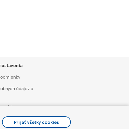
 nastavenia
 podmienky
obných údajov a
 cookie
aží a akcií
Prijať všetky cookies