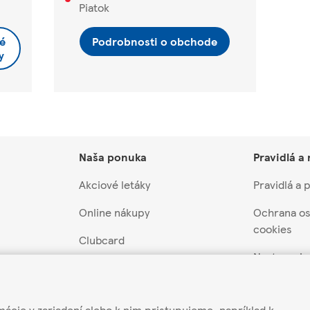
Piatok
é
Podrobnosti o obchode
y
Naša ponuka
Pravidlá a
Akciové letáky
Pravidlá a
Online nákupy
Ochrana os
cookies
Clubcard
Nastavenia
záruka
Akcie a súťaže
Pravidlá súť
 z predaja
Darčekové poukážky
mácie v zariadení alebo k nim pristupujeme, napríklad k