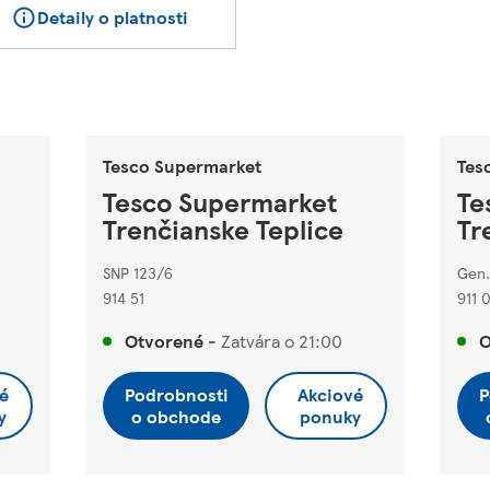
Detaily o platnosti
Tesco Supermarket
Tes
Tesco Supermarket
Te
Trenčianske Teplice
Tr
SNP 123/6
Gen.
914 51
911 0
Otvorené
-
Zatvára o
21:00
O
é
Podrobnosti
Akciové
P
y
o obchode
ponuky