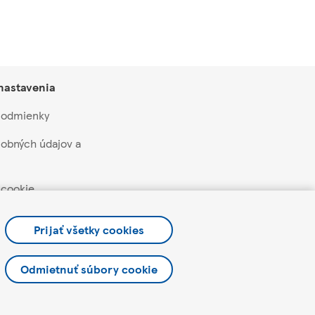
 nastavenia
 podmienky
obných údajov a
 cookie
aží a akcií
Prijať všetky cookies
Odmietnuť súbory cookie
lettera