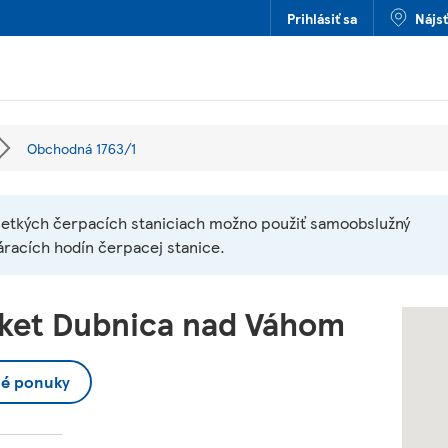
Prihlásiť sa
Nájs
Obchodná 1763/1
etkých čerpacích staniciach možno použiť samoobslužný
áracích hodín čerpacej stanice.
ket Dubnica nad Váhom
vé ponuky