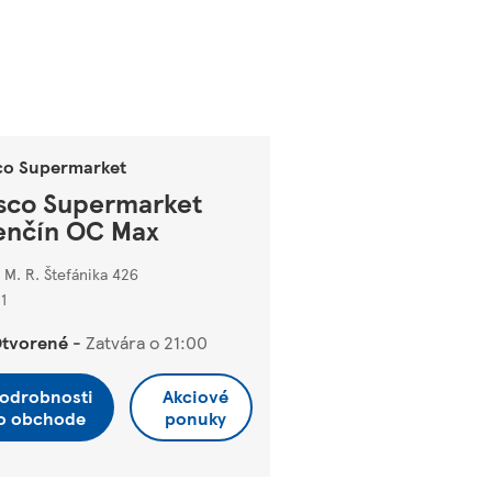
co Supermarket
sco Supermarket
enčín OC Max
 M. R. Štefánika 426
1
tvorené
-
Zatvára o
21:00
odrobnosti
Akciové
o obchode
ponuky