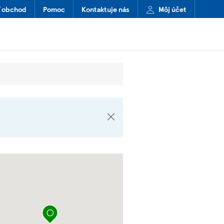
ť obchod
Pomoc
Kontaktuje nás
Môj účet
Špendlík na mape