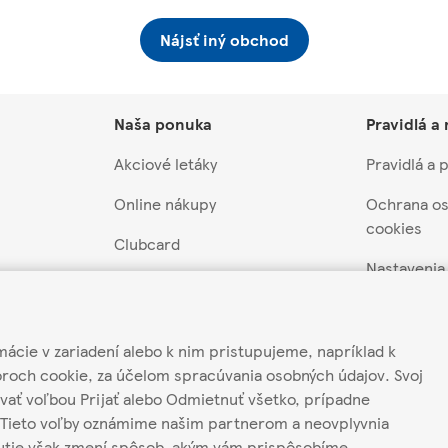
Nájsť iný obchod
Naša ponuka
Pravidlá a
Akciové letáky
Pravidlá a
Online nákupy
Ochrana os
cookies
Clubcard
Nastavenia
záruka
Akcie a súťaže
Pravidlá súť
 z predaja
Darčekové poukážky
Môj účet
mácie v zariadení alebo k nim pristupujeme, napríklad k
ateľov
Scan&Shop
oroch cookie, za účelom spracúvania osobných údajov. Svoj
Odber news
vať voľbou Prijať alebo Odmietnuť všetko, prípadne
odávateľov
Hello Tesco
Tieto voľby oznámime našim partnerom a neovplyvnia
Tesco mobile
nutie však zmení spôsob, akým vám prispôsobíme