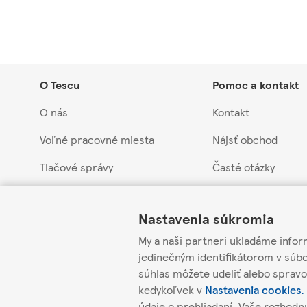
O Tescu
Pomoc a kontakt
O nás
Kontakt
Voľné pracovné miesta
Nájsť obchod
Tlačové správy
Časté otázky
Link Opens in New Tab
Link Opens in New Tab
Link Opens in New Tab
Náš prístup k udržateľnosti
Vrátenie tovaru a 
Nastavenia súkromia
Obchodná skupina Tesco
Stiahnuté produkty
My a naši partneri ukladáme infor
Kontakt pre dodáv
jedinečným identifikátorom v súb
súhlas môžete udeliť alebo spravo
Etická linka pre d
kedykoľvek v
Nastavenia cookies.
údaje o prehliadaní. Vaše rozhod