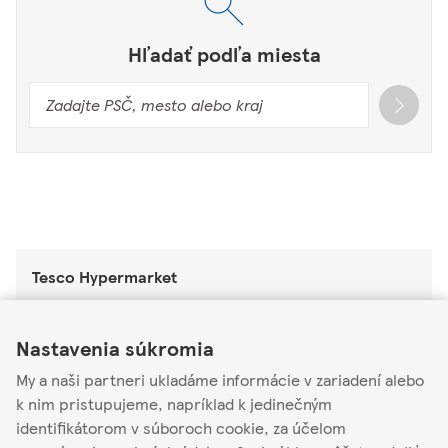
Hľadať podľa miesta
Tesco Hypermarket
Tesco Hypermarket Detva
Link Opens in New Tab
Link Opens in New Tab
Link Opens in New Tab
Nastavenia súkromia
Štúrova 3216
962 12
My a naši partneri ukladáme informácie v zariadení alebo
k nim pristupujeme, napríklad k jedinečným
Otvorené
-
Zatvára o
22:00
identifikátorom v súboroch cookie, za účelom