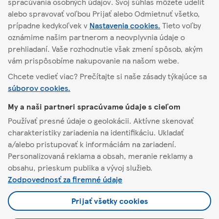
spracúvania osobných údajov. Svoj súhlas môžete udeliť
Podrobnosti o
alebo spravovať voľbou Prijať alebo Odmietnuť všetko,
obchode
Akciové ponuky
prípadne kedykoľvek v
Nastavenia cookies.
Tieto voľby
oznámime našim partnerom a neovplyvnia údaje o
prehliadaní. Vaše rozhodnutie však zmení spôsob, akým
vám prispôsobíme nakupovanie na našom webe.
Chcete vedieť viac? Prečítajte si naše zásady týkajúce sa
Detva
súborov cookies.
My a naši partneri spracúvame údaje s cieľom
O Tescu
Používať presné údaje o geolokácii. Aktívne skenovať
charakteristiky zariadenia na identifikáciu. Ukladať
Pomoc a kontakt
a/alebo pristupovať k informáciám na zariadení.
Personalizovaná reklama a obsah, meranie reklamy a
Naša ponuka
obsahu, prieskum publika a vývoj služieb.
Zodpovednosť za firemné údaje
Pravidlá a nastavenia
Prijať všetky cookies