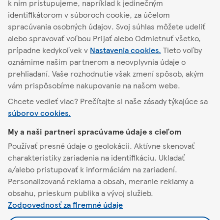
Podrobnosti o obchode
k nim pristupujeme, napríklad k jedinečným
identifikátorom v súboroch cookie, za účelom
spracúvania osobných údajov. Svoj súhlas môžete udeliť
alebo spravovať voľbou Prijať alebo Odmietnuť všetko,
Nájsť iný obchod
prípadne kedykoľvek v
Nastavenia cookies.
Tieto voľby
oznámime našim partnerom a neovplyvnia údaje o
prehliadaní. Vaše rozhodnutie však zmení spôsob, akým
vám prispôsobíme nakupovanie na našom webe.
Bratislava
Ševčenkova 23
Chcete vedieť viac? Prečítajte si naše zásady týkajúce sa
súborov cookies.
O Tescu
My a naši partneri spracúvame údaje s cieľom
Používať presné údaje o geolokácii. Aktívne skenovať
Pomoc a kontakt
charakteristiky zariadenia na identifikáciu. Ukladať
a/alebo pristupovať k informáciám na zariadení.
Personalizovaná reklama a obsah, meranie reklamy a
Naša ponuka
obsahu, prieskum publika a vývoj služieb.
Zodpovednosť za firemné údaje
Pravidlá a nastavenia