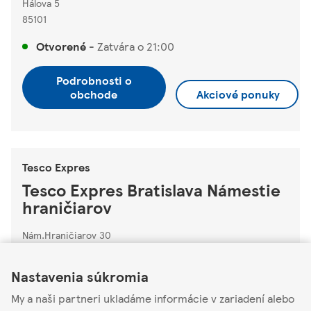
Hálova 5
85101
Otvorené
-
Zatvára o
21:00
Podrobnosti o
obchode
Akciové ponuky
Tesco Expres
Tesco Expres Bratislava Námestie
hraničiarov
Nám.Hraničiarov 30
Link Opens in New Tab
Link Opens in New Tab
Link Opens in New Tab
85103
Nastavenia súkromia
Otvorené
-
Zatvára o
21:00
My a naši partneri ukladáme informácie v zariadení alebo