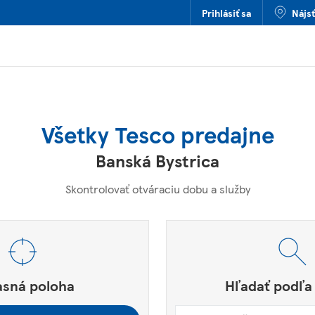
Prihlásiť sa
Nájs
Všetky Tesco predajne
Banská Bystrica
Skontrolovať otváraciu dobu a služby
štové smerovacie číslo alebo mesto a krajina
e.
asná poloha
Hľadať podľa