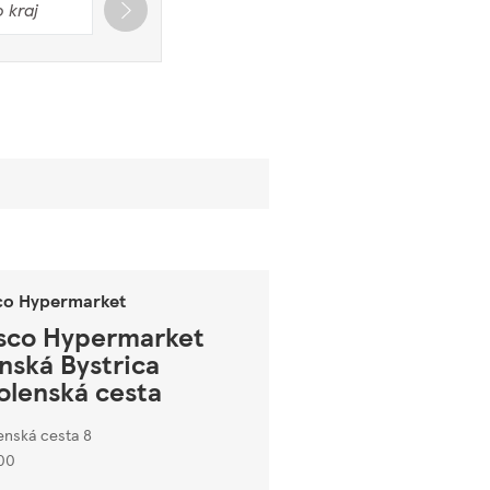
co Hypermarket
sco Hypermarket
nská Bystrica
olenská cesta
enská cesta 8
00