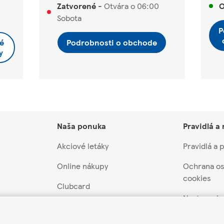
Zatvorené
-
Otvára o
06:00
O
Sobota
P
é
Podrobnosti o obchode
y
Naša ponuka
Pravidlá a
Akciové letáky
Pravidlá a
Online nákupy
Ochrana os
cookies
Clubcard
Nastavenia
záruka
Akcie a súťaže
Pravidlá súť