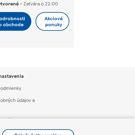
tvorené
-
Zatvára o
22:00
odrobnosti
Akciové
o obchode
ponuky
 nastavenia
 podmienky
obných údajov a
 cookie
aží a akcií