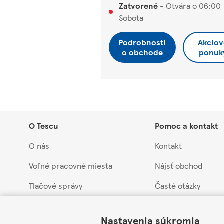
Zatvorené
-
Otvára o
06:00
Sobota
Podrobnosti
Akciov
o obchode
ponuk
O Tescu
Pomoc a kontakt
O nás
Kontakt
Voľné pracovné miesta
Nájsť obchod
Tlačové správy
Časté otázky
Link Opens in New Tab
Link Opens in New Tab
Link Opens in New Tab
Náš prístup k udržateľnosti
Vrátenie tovaru a 
Nastavenia súkromia