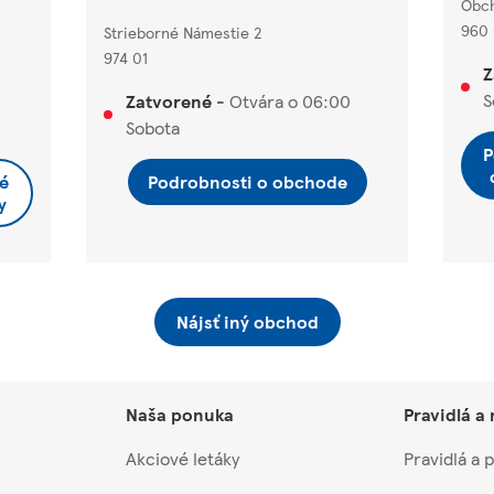
Obc
960 
Strieborné Námestie 2
974 01
Z
S
Zatvorené
-
Otvára o
06:00
Sobota
P
é
Podrobnosti o obchode
y
Nájsť iný obchod
Naša ponuka
Pravidlá a
Akciové letáky
Pravidlá a