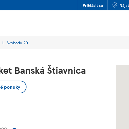
Prihlásiť sa
Nájs
L. Svobodu 29
et Banská Štiavnica
vé ponuky
:00