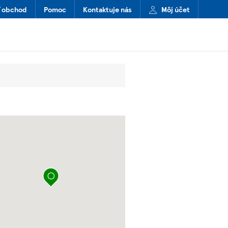
ť obchod
Pomoc
Kontaktuje nás
Môj účet
Špendlík na mape