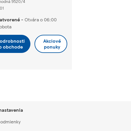
hodná 9520/4
01
atvorené
-
Otvára o
06:00
obota
odrobnosti
Akciové
o obchode
ponuky
 nastavenia
 podmienky