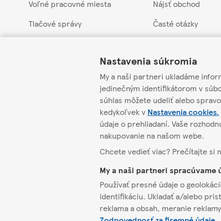
Voľné pracovné miesta
Nájsť obchod
Tlačové správy
Časté otázky
Link Opens in New Tab
Link Opens in New Tab
Link Opens in New Tab
Náš prístup k udržateľnosti
Vrátenie tovaru a 
Nastavenia súkromia
Obchodná skupina Tesco
Stiahnuté produkty
My a naši partneri ukladáme infor
Kontakt pre dodáv
jedinečným identifikátorom v súb
súhlas môžete udeliť alebo spravo
Etická linka pre d
kedykoľvek v
Nastavenia cookies.
údaje o prehliadaní. Vaše rozhod
nakupovanie na našom webe.
Chcete vedieť viac? Prečítajte si 
My a naši partneri spracúvame 
Používať presné údaje o geolokácii
identifikáciu. Ukladať a/alebo pri
reklama a obsah, meranie reklamy 
Zodpovednosť za firemné údaje