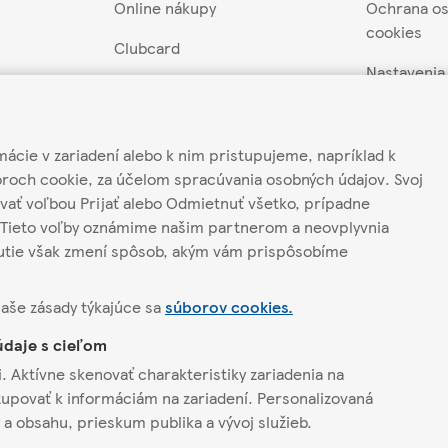
Online nákupy
Ochrana os
cookies
Clubcard
Nastavenia
záruka
Akcie a súťaže
Pravidlá súť
 z predaja
Darčekové poukážky
Môj účet
mácie v zariadení alebo k nim pristupujeme, napríklad k
ateľov
Scan&Shop
oroch cookie, za účelom spracúvania osobných údajov. Svoj
Odber news
vať voľbou Prijať alebo Odmietnuť všetko, prípadne
odávateľov
Hello Tesco
Tieto voľby oznámime našim partnerom a neovplyvnia
Tesco mobile
nutie však zmení spôsob, akým vám prispôsobíme
Mobilné aplikácie
naše zásady týkajúce sa
súborov cookies.
Priestory na prenájom
údaje s cieľom
. Aktívne skenovať charakteristiky zariadenia na
stupovať k informáciám na zariadení. Personalizovaná
a obsahu, prieskum publika a vývoj služieb.