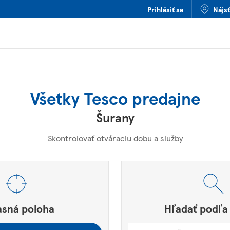
Prihlásiť sa
Nájs
Všetky Tesco predajne
Šurany
Skontrolovať otváraciu dobu a služby
štové smerovacie číslo alebo mesto a krajina
e.
asná poloha
Hľadať podľa