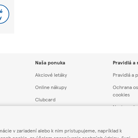
é
y
Naša ponuka
Pravidlá a
Akciové letáky
Pravidlá a
Online nákupy
Ochrana os
cookies
Clubcard
Nastavenia
záruka
Akcie a súťaže
Pravidlá súť
 z predaja
Darčekové poukážky
mácie v zariadení alebo k nim pristupujeme, napríklad k
Môj účet
ateľov
Scan&Shop
oroch cookie, za účelom spracúvania osobných údajov. Svoj