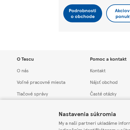
Podrobnosti
Akciov
o obchode
ponuk
O Tescu
Pomoc a kontakt
O nás
Kontakt
Voľné pracovné miesta
Nájsť obchod
Tlačové správy
Časté otázky
Link Opens in New Tab
Link Opens in New Tab
Link Opens in New Tab
Náš prístup k udržateľnosti
Vrátenie tovaru a 
Nastavenia súkromia
Obchodná skupina Tesco
Stiahnuté produkty
My a naši partneri ukladáme infor
Kontakt pre dodáv
jedinečným identifikátorom v súb