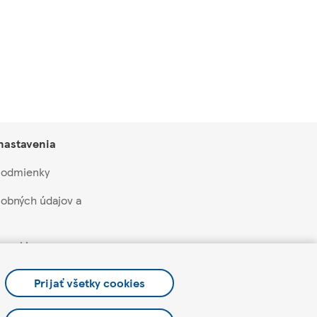
 nastavenia
 podmienky
obných údajov a
 cookie
aží a akcií
Prijať všetky cookies