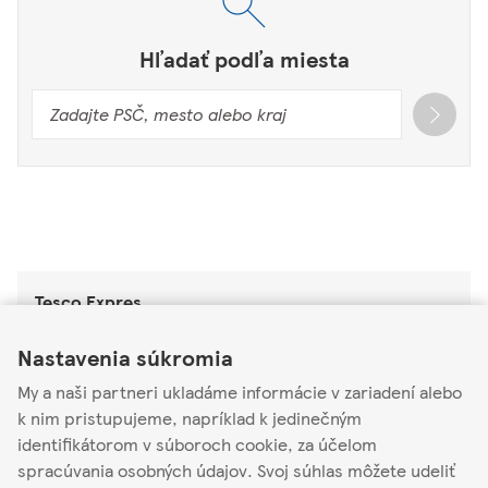
Hľadať podľa miesta
Tesco Expres
Link Opens in New Tab
Link Opens in New Tab
Link Opens in New Tab
Tesco Expres Čaňa
Nastavenia súkromia
Skladná 1
My a naši partneri ukladáme informácie v zariadení alebo
04414
k nim pristupujeme, napríklad k jedinečným
identifikátorom v súboroch cookie, za účelom
Zatvorené
-
Otvára o
06:00
spracúvania osobných údajov. Svoj súhlas môžete udeliť