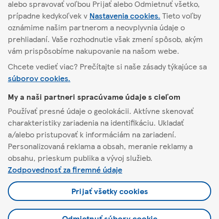
alebo spravovať voľbou Prijať alebo Odmietnuť všetko,
Podrobnosti o obchode
prípadne kedykoľvek v
Nastavenia cookies.
Tieto voľby
oznámime našim partnerom a neovplyvnia údaje o
prehliadaní. Vaše rozhodnutie však zmení spôsob, akým
vám prispôsobíme nakupovanie na našom webe.
Chcete vedieť viac? Prečítajte si naše zásady týkajúce sa
Čaňa
súborov cookies.
My a naši partneri spracúvame údaje s cieľom
O Tescu
Používať presné údaje o geolokácii. Aktívne skenovať
charakteristiky zariadenia na identifikáciu. Ukladať
Pomoc a kontakt
a/alebo pristupovať k informáciám na zariadení.
Personalizovaná reklama a obsah, meranie reklamy a
Naša ponuka
obsahu, prieskum publika a vývoj služieb.
Zodpovednosť za firemné údaje
Pravidlá a nastavenia
Prijať všetky cookies
Odmietnuť súbory cookie