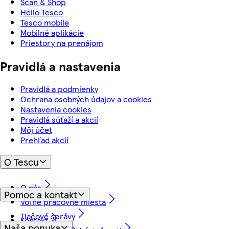
Scan & Shop
Hello Tesco
Tesco mobile
Mobilné aplikácie
Priestory na prenájom
Pravidlá a nastavenia
Pravidlá a podmienky
Ochrana osobných údajov a cookies
Nastavenia cookies
Pravidlá súťaží a akcií
Môj účet
Prehľad akcií
O Tescu
O nás
Pomoc a kontakt
Voľné pracovné miesta
Tlačové správy
Kontakt
Naša ponuka