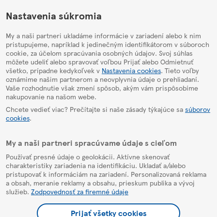
HelpPage
Nastavenia súkromia
My a naši partneri ukladáme informácie v zariadení alebo k nim
pristupujeme, napríklad k jedinečným identifikátorom v súboroch
cookie, za účelom spracúvania osobných údajov. Svoj súhlas
môžete udeliť alebo spravovať voľbou Prijať alebo Odmietnuť
všetko, prípadne kedykoľvek v
Nastavenia cookies
. Tieto voľby
oznámime našim partnerom a neovplyvnia údaje o prehliadaní.
Vaše rozhodnutie však zmení spôsob, akým vám prispôsobíme
nakupovanie na našom webe.
Chcete vedieť viac? Prečítajte si naše zásady týkajúce sa
súborov
cookies
.
My a naši partneri spracúvame údaje s cieľom
Používať presné údaje o geolokácii. Aktívne skenovať
charakteristiky zariadenia na identifikáciu. Ukladať a/alebo
pristupovať k informáciám na zariadení. Personalizovaná reklama
a obsah, meranie reklamy a obsahu, prieskum publika a vývoj
služieb.
Zodpovednosť za firemné údaje
Prijať všetky cookies