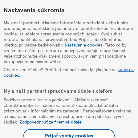
HelpPage
Nastavenia súkromia
My a naši partneri ukladáme informácie v zariadení alebo k nim
pristupujeme, napríklad k jedinečným identifikátorom v súboroch
cookie, za účelom spracúvania osobných údajov. Svoj súhlas
môžete udeliť alebo spravovať voľbou Prijať alebo Odmietnuť
všetko, prípadne kedykoľvek v
Nastavenia cookies
. Tieto voľby
oznámime našim partnerom a neovplyvnia údaje o prehliadaní.
Vaše rozhodnutie však zmení spôsob, akým vám prispôsobíme
nakupovanie na našom webe.
Chcete vedieť viac? Prečítajte si naše zásady týkajúce sa
súborov
cookies
.
My a naši partneri spracúvame údaje s cieľom
Používať presné údaje o geolokácii. Aktívne skenovať
charakteristiky zariadenia na identifikáciu. Ukladať a/alebo
pristupovať k informáciám na zariadení. Personalizovaná reklama
a obsah, meranie reklamy a obsahu, prieskum publika a vývoj
služieb.
Zodpovednosť za firemné údaje
Prijať všetky cookies