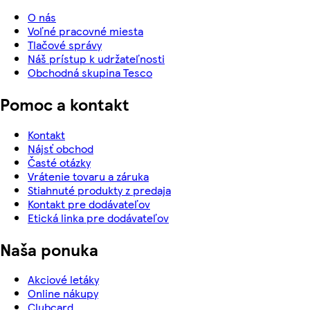
O nás
Voľné pracovné miesta
Tlačové správy
Náš prístup k udržateľnosti
Obchodná skupina Tesco
Pomoc a kontakt
Kontakt
Nájsť obchod
Časté otázky
Vrátenie tovaru a záruka
Stiahnuté produkty z predaja
Kontakt pre dodávateľov
Etická linka pre dodávateľov
Naša ponuka
Akciové letáky
Online nákupy
Clubcard