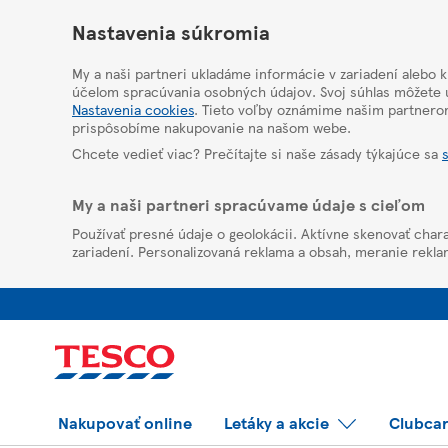
HelpPage
Nastavenia súkromia
My a naši partneri ukladáme informácie v zariadení alebo 
účelom spracúvania osobných údajov. Svoj súhlas môžete u
Nastavenia cookies
. Tieto voľby oznámime našim partnero
prispôsobíme nakupovanie na našom webe.
Chcete vedieť viac? Prečítajte si naše zásady týkajúce sa
My a naši partneri spracúvame údaje s cieľom
Používať presné údaje o geolokácii. Aktívne skenovať chara
zariadení. Personalizovaná reklama a obsah, meranie rekla
Nakupovať online
Letáky a akcie
Clubca