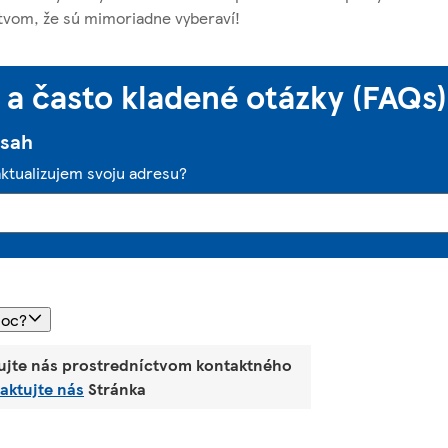
tvom, že sú mimoriadne vyberaví!
a často kladené otázky (FAQs)
bsah
aktualizujem svoju adresu?
moc?
ujte nás prostredníctvom kontaktného
aktujte nás
Stránka