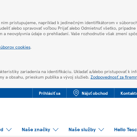
k nim pristupujeme, napríklad k jedinečným identifikátorom v súboroch
deliť alebo spravovať voľbou Prijať alebo Odmietnuť všetko, prípadne
m a neovplyvnia údaje o prehliadaní. Vaše rozhodnutie však zmení sp
súborov cookies
.
kteristiky zariadenia na identifikáciu. Ukladať a/alebo pristupovať k i
my a obsahu, prieskum publika a vývoj služieb.
Zodpovednosť za firem
Prihlásiť sa
Nájsť obchod
Kontakt
rd
Naše značky
Naše služby
Hello Tes