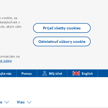
 cookie, za
 kedykoľvek v
ôsob, akým vám
Prijať všetky cookies
Odmietnuť súbory cookie
nformáciám na
né údaje
ujte nás
Pomoc
Môj účet
English
co
Viac