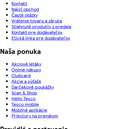
Kontakt
Nájsť obchod
Časté otázky
Vrátenie tovaru a záruka
Stiahnuté produkty z predaja
Kontakt pre dodávateľov
Etická linka pre dodávateľov
Naša ponuka
Akciové letáky
Online nákupy
Clubcard
Akcie a súťaže
Darčekové poukážky
Scan & Shop
Hello Tesco
Tesco mobile
Mobilné aplikácie
Priestory na prenájom
Pravidlá a nastavenia