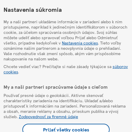
HelpPage
Nastavenia súkromia
My a naši partneri ukladáme informácie v zariadení alebo k nim
pristupujeme, napríklad k jedinečným identifikátorom v súboroch
cookie, za účelom spracúvania osobných údajov. Svoj súhlas
môžete udeliť alebo spravovať voľbou Prijať alebo Odmietnuť
všetko, prípadne kedykoľvek v
Nastavenia cookies
. Tieto voľby
oznámime našim partnerom a neovplyvnia údaje o prehliadaní.
Vaše rozhodnutie však zmení spôsob, akým vám prispôsobíme
nakupovanie na našom webe.
Chcete vedieť viac? Prečítajte si naše zásady týkajúce sa
súborov
cookies
.
My a naši partneri spracúvame údaje s cieľom
Používať presné údaje o geolokácii. Aktívne skenovať
charakteristiky zariadenia na identifikáciu. Ukladať a/alebo
pristupovať k informáciám na zariadení. Personalizovaná reklama
a obsah, meranie reklamy a obsahu, prieskum publika a vývoj
služieb.
Zodpovednosť za firemné údaje
Prijať všetky cookies