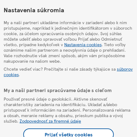
HelpPage
Nastavenia súkromia
My a naši partneri ukladáme informácie v zariadení alebo k nim
pristupujeme, napríklad k jedinečným identifikátorom v súboroch
cookie, za účelom spracúvania osobných údajov. Svoj súhlas
môžete udeliť alebo spravovať voľbou Prijať alebo Odmietnuť
všetko, prípadne kedykoľvek v
Nastavenia cookies
. Tieto voľby
oznámime našim partnerom a neovplyvnia údaje o prehliadaní.
Vaše rozhodnutie však zmení spôsob, akým vám prispôsobíme
nakupovanie na našom webe.
Chcete vedieť viac? Prečítajte si naše zásady týkajúce sa
súborov
cookies
.
My a naši partneri spracúvame údaje s cieľom
Používať presné údaje o geolokácii. Aktívne skenovať
charakteristiky zariadenia na identifikáciu. Ukladať a/alebo
pristupovať k informáciám na zariadení. Personalizovaná reklama
a obsah, meranie reklamy a obsahu, prieskum publika a vývoj
služieb.
Zodpovednosť za firemné údaje
Prijať všetky cookies