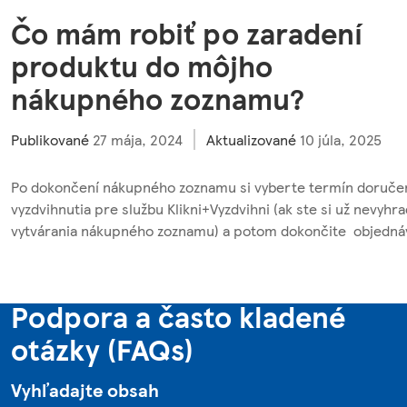
Čo mám robiť po zaradení
produktu do môjho
nákupného zoznamu?
Publikované
27 mája, 2024
Aktualizované
10 júla, 2025
Po dokončení nákupného zoznamu si vyberte termín doruče
vyzdvihnutia pre službu Klikni+Vyzdvihni (ak ste si už nevyhra
vytvárania nákupného zoznamu) a potom dokončite
objedná
Podpora a často kladené
otázky (FAQs)
Vyhľadajte obsah