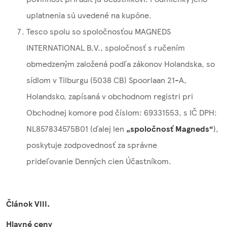
uplatnenia sú uvedené na kupóne.
Tesco spolu so spoločnosťou MAGNEDS
INTERNATIONAL B.V., spoločnosť s ručením
obmedzeným založená podľa zákonov Holandska, so
sídlom v Tilburgu (5038 CB) Spoorlaan 21-A,
Holandsko, zapísaná v obchodnom registri pri
Obchodnej komore pod číslom: 69331553, s IČ DPH:
NL857834575B01 (ďalej len
„spoločnosť Magneds“
),
poskytuje zodpovednosť za správne
prideľovanie Denných cien Účastníkom.
Článok VIII.
Hlavné ceny