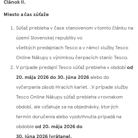
Článok II.
Miesto a čas súťaže
Súťaž prebieha v čase stanovenom v tomto článku na
území Slovenskej republiky vo
všetkých predajniach Tesco a v rámci služby Tesco
Online Nákupy s výnimkou čerpacích staníc Tesco.
V prípade predajní Tesco súťaž prebieha v období
od
20. mája 2026 do 30. júna 2026
alebo do
vyčerpania zásob Hracích kariet.
.
V prípade služby
Tesco Online Nákupy súťaž prebieha v rovnakom
období, ale vzťahuje sa na objednávky, ktorých
termín doručenia alebo vyzdvihnutia pripadá na
obdobie
od 20. mája 2026 do
30. júna 2026 (vrátane).