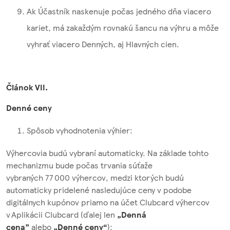
Ak Účastník naskenuje počas jedného dňa viacero
kariet, má zakaždým rovnakú šancu na výhru a môže
vyhrať viacero Denných, aj Hlavných cien.
Článok VII.
Denné ceny
Spôsob vyhodnotenia výhier:
Výhercovia budú vybraní automaticky. Na základe tohto
mechanizmu bude počas trvania súťaže
vybraných 77 000 výhercov, medzi ktorých budú
automaticky pridelené nasledujúce ceny v podobe
digitálnych kupónov priamo na účet Clubcard výhercov
v Aplikácii Clubcard (ďalej len
„Denná
cena”
alebo
„Denné ceny“
):