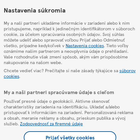
HelpPage
Nastavenia súkromia
My a naši partneri ukladáme informácie v zariadení alebo k nim
pristupujeme, napríklad k jedinečným identifikátorom v súboroch
cookie, za účelom spracúvania osobných údajov. Svoj súhlas
môžete udeliť alebo spravovať voľbou Prijať alebo Odmietnuť
všetko, prípadne kedykoľvek v
Nastavenia cookies
. Tieto voľby
oznámime našim partnerom a neovplyvnia údaje o prehliadaní.
Vaše rozhodnutie však zmení spôsob, akým vám prispôsobíme
nakupovanie na našom webe.
Chcete vedieť viac? Prečítajte si naše zásady týkajúce sa
súborov
cookies
.
My a naši partneri spracúvame údaje s cieľom
Používať presné údaje o geolokácii. Aktívne skenovať
charakteristiky zariadenia na identifikáciu. Ukladať a/alebo
pristupovať k informáciám na zariadení. Personalizovaná reklama
a obsah, meranie reklamy a obsahu, prieskum publika a vývoj
služieb.
Zodpovednosť za firemné údaje
Prijať všetky cookies