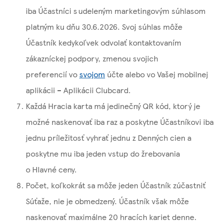
iba Účastníci s udeleným marketingovým súhlasom
platným ku dňu 30.6.2026. Svoj súhlas môže
Účastník kedykoľvek odvolať kontaktovaním
zákazníckej podpory, zmenou svojich
preferencií vo
svojom
účte alebo vo Vašej mobilnej
aplikácii – Aplikácii Clubcard.
Každá Hracia karta má jedinečný QR kód, ktorý je
možné naskenovať iba raz a poskytne Účastníkovi iba
jednu príležitosť vyhrať jednu z Denných cien a
poskytne mu iba jeden vstup do žrebovania
o Hlavné ceny.
Počet, koľkokrát sa môže jeden Účastník zúčastniť
Súťaže, nie je obmedzený. Účastník však môže
naskenovať maximálne 20 hracích kariet denne.