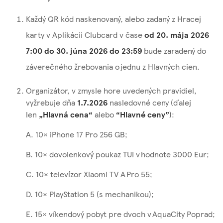
Každý QR kód naskenovaný, alebo zadaný z Hracej
karty v Aplikácii Clubcard v čase
od 20. mája 2026
7:00 do 30. júna 2026 do 23:59
bude zaradený do
záverečného žrebovania o jednu z Hlavných cien.
Organizátor, v zmysle hore uvedených pravidiel,
vyžrebuje dňa
1.7.2026
nasledovné ceny (ďalej
len
„Hlavná cena“
alebo
“Hlavné ceny”
):
A. 10× iPhone 17 Pro 256 GB;
B. 10× dovolenkový poukaz TUI v hodnote 3000 Eur;
C. 10× televízor Xiaomi TV A Pro 55;
D. 10× PlayStation 5 (s mechanikou);
E. 15× víkendový pobyt pre dvoch v AquaCity Poprad;