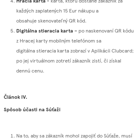
Hracia karta
-
karta, ktorú dostane zákazník za
každých zaplatených 15 Eur nákupu a
obsahuje skenovateľný QR kód.
Digitálna stieracia karta
– po naskenovaní QR kódu
z Hracej karty mobilným telefónom sa
digitálna stieracia karta zobrazí v Aplikácii Clubcard;
po jej virtuálnom zotretí zákazník zistí, či získal
dennú cenu.
Článok IV.
Spôsob účasti na Súťaži
Na to, aby sa zákazník mohol zapojiť do Súťaže, musí