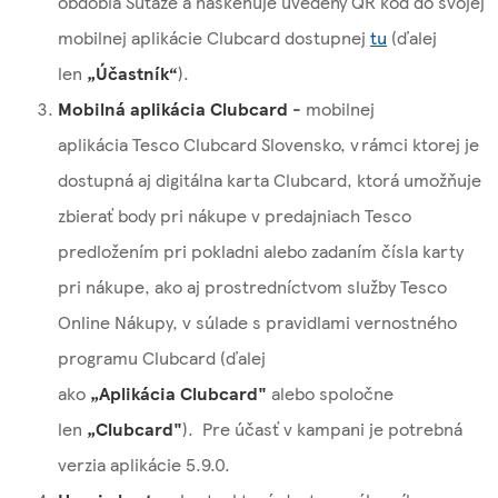
obdobia Súťaže a naskenuje uvedený QR kód do svojej
mobilnej aplikácie Clubcard dostupnej
tu
(ďalej
len
„Účastník“
).
Mobilná aplikácia Clubcard
- mobilnej
aplikácia Tesco Clubcard Slovensko, v rámci ktorej je
dostupná aj digitálna karta Clubcard, ktorá umožňuje
zbierať body pri nákupe v predajniach Tesco
predložením pri pokladni alebo zadaním čísla karty
pri nákupe, ako aj prostredníctvom služby Tesco
Online Nákupy, v súlade s pravidlami vernostného
programu Clubcard (ďalej
ako
„Aplikácia Clubcard"
alebo spoločne
len
„Clubcard"
). Pre účasť v kampani je potrebná
verzia aplikácie 5.9.0.