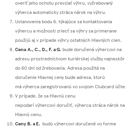
overiť jeho ochotu prevziať výhru, vyžrebovaný
výherca automaticky stráca nárok na výhru.
Ustanovenia bodu 6. týkajúce sa kontaktovania
výhercu a možnosti zriecť sa výhry sa primerane
použijú aj v prípade výhry ostatných Hlavných cien.
Cena A., C., D., F. a G.
bude doručená výhercovi na
adresu prostredníctvom kuriérskej služby najneskôr
do 60 dní od žrebovania. Adresa použitá na
doručenie Hlavnej ceny bude adresa, ktorú
má výherca zaregistrovanú vo svojom Clubcard účte.
V prípade, že sa Hlavnú cenu
nepodarí výhercovi doručiť, výherca stráca nárok na
Hlavnú cenu.
Ceny B. a E.
budú výhercovi doručené vo forme