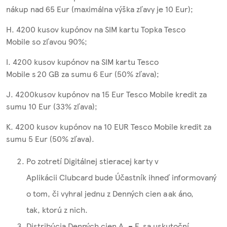
nákup nad 65 Eur (maximálna výška zľavy je 10 Eur);
H. 4200 kusov kupónov na SIM kartu Topka Tesco
Mobile so zľavou 90%;
I. 4200 kusov kupónov na SIM kartu Tesco
Mobile s 20 GB za sumu 6 Eur (50% zľava);
J. 4200kusov kupónov na 15 Eur Tesco Mobile kredit za
sumu 10 Eur (33% zľava);
K. 4200 kusov kupónov na 10 EUR Tesco Mobile kredit za
sumu 5 Eur (50% zľava).
Po zotretí Digitálnej stieracej karty v
Aplikácii Clubcard bude Účastník ihneď informovaný
o tom, či vyhral jednu z Denných cien a ak áno,
tak, ktorú z nich.
Distribúcia Denných cien A. – F. sa uskutoční