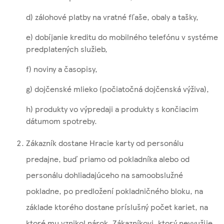
d) zálohové platby na vratné fľaše, obaly a tašky,
e) dobíjanie kreditu do mobilného telefónu v systéme
predplatených služieb,
f) noviny a časopisy,
g) dojčenské mlieko (počiatočná dojčenská výživa),
h) produkty vo výpredaji a produkty s končiacim
dátumom spotreby.
Zákazník dostane Hracie karty od personálu
predajne, buď priamo od pokladníka alebo od
personálu dohliadajúceho na samoobslužné
pokladne, po predložení pokladničného bloku, na
základe ktorého dostane príslušný počet kariet, na
ktoré mu vznikol nárok. Zákazníkovi, ktorý nevyužije