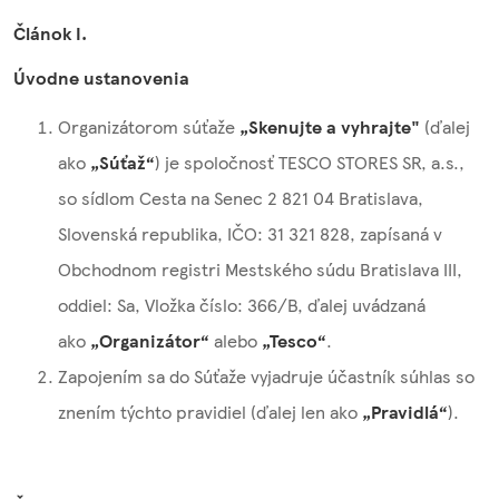
Článok I.
Úvodne ustanovenia
Organizátorom súťaže
„Skenujte a vyhrajte"
(ďalej
ako
„Súťaž“
) je spoločnosť TESCO STORES SR, a.s.,
so sídlom Cesta na Senec 2 821 04 Bratislava,
Slovenská republika, IČO: 31 321 828, zapísaná v
Obchodnom registri Mestského súdu Bratislava III,
oddiel: Sa, Vložka číslo: 366/B, ďalej uvádzaná
ako
„Organizátor“
alebo
„Tesco“
.
Zapojením sa do Súťaže vyjadruje účastník súhlas so
znením týchto pravidiel (ďalej len ako
„Pravidlá“
).