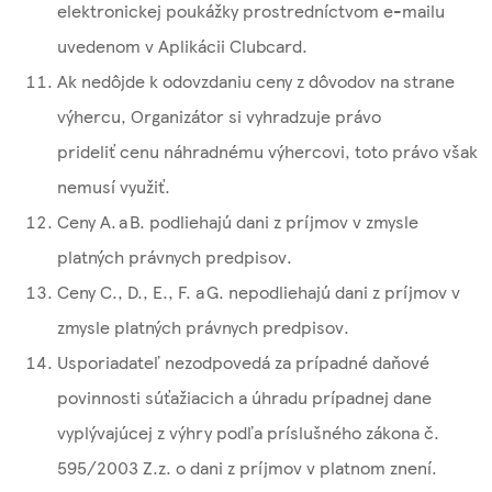
elektronickej poukážky prostredníctvom e-mailu
uvedenom v Aplikácii Clubcard.
Ak nedôjde k odovzdaniu ceny z dôvodov na strane
výhercu, Organizátor si vyhradzuje právo
prideliť cenu náhradnému výhercovi, toto právo však
nemusí využiť.
Ceny A. a B. podliehajú dani z príjmov v zmysle
platných právnych predpisov.
Ceny C., D., E., F. a G. nepodliehajú dani z príjmov v
zmysle platných právnych predpisov.
Usporiadateľ nezodpovedá za prípadné daňové
povinnosti súťažiacich a úhradu prípadnej dane
vyplývajúcej z výhry podľa príslušného zákona č.
595/2003 Z.z. o dani z príjmov v platnom znení.