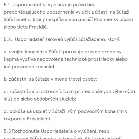
5.1. Usporiadateľ si vyhradzuje právo bez
predchádzajúceho upozornenia vylúčiť z účasti na Súťaži
Súťažiaceho, ktorý nespĺňa alebo poruší Podmienky účasti
alebo tieto Pravidlá.
5.2. Usporiadateľ zároveň vylúči Súťažiaceho, ktorý:
a. svojím konaním v Súťaži porušuje právne predpisy
(najmä využíva nepovolené technické prostriedky alebo
iné podvodné konanie);
b. zúčastní sa Súťaže v mene tretej osoby;
c. zúčastní sa prostredníctvom profesionálnych výherných
služieb alebo obdobných služieb;
d. pokúša sa uspieť v Súťaži iným podvodným konaním v
rozpore s Pravidlami.
5.3 Rozhodnutie Usporiadateľa o vylúčení, resp.
nezaradení Súťažiaceho je konečné. Ak Usporiadateľ