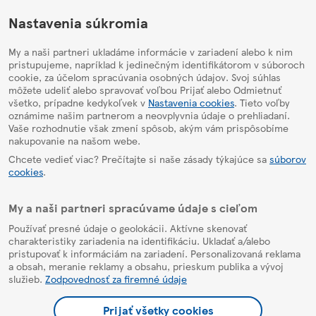
HelpPage
Nastavenia súkromia
My a naši partneri ukladáme informácie v zariadení alebo k nim
pristupujeme, napríklad k jedinečným identifikátorom v súboroch
cookie, za účelom spracúvania osobných údajov. Svoj súhlas
môžete udeliť alebo spravovať voľbou Prijať alebo Odmietnuť
všetko, prípadne kedykoľvek v
Nastavenia cookies
. Tieto voľby
oznámime našim partnerom a neovplyvnia údaje o prehliadaní.
Vaše rozhodnutie však zmení spôsob, akým vám prispôsobíme
nakupovanie na našom webe.
Chcete vedieť viac? Prečítajte si naše zásady týkajúce sa
súborov
cookies
.
My a naši partneri spracúvame údaje s cieľom
Používať presné údaje o geolokácii. Aktívne skenovať
charakteristiky zariadenia na identifikáciu. Ukladať a/alebo
pristupovať k informáciám na zariadení. Personalizovaná reklama
a obsah, meranie reklamy a obsahu, prieskum publika a vývoj
služieb.
Zodpovednosť za firemné údaje
Prijať všetky cookies