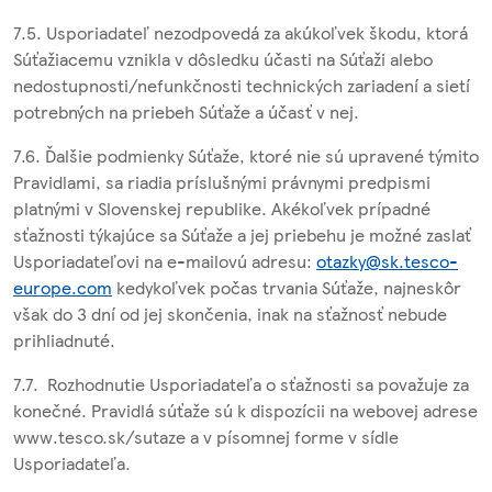
7.5. Usporiadateľ nezodpovedá za akúkoľvek škodu, ktorá
Súťažiacemu vznikla v dôsledku účasti na Súťaži alebo
nedostupnosti/nefunkčnosti technických zariadení a sietí
potrebných na priebeh Súťaže a účasť v nej.
7.6. Ďalšie podmienky Súťaže, ktoré nie sú upravené týmito
Pravidlami, sa riadia príslušnými právnymi predpismi
platnými v Slovenskej republike. Akékoľvek prípadné
sťažnosti týkajúce sa Súťaže a jej priebehu je možné zaslať
Usporiadateľovi na e-mailovú adresu:
otazky@sk.tesco-
europe.com
kedykoľvek počas trvania Súťaže, najneskôr
však do 3 dní od jej skončenia, inak na sťažnosť nebude
prihliadnuté.
7.7. Rozhodnutie Usporiadateľa o sťažnosti sa považuje za
konečné. Pravidlá súťaže sú k dispozícii na webovej adrese
www.tesco.sk/sutaze a v písomnej forme v sídle
Usporiadateľa.