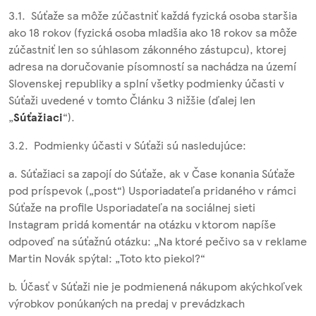
3.1. Súťaže sa môže zúčastniť každá fyzická osoba staršia
ako 18 rokov (fyzická osoba mladšia ako 18 rokov sa môže
zúčastniť len so súhlasom zákonného zástupcu), ktorej
adresa na doručovanie písomností sa nachádza na území
Slovenskej republiky a splní všetky podmienky účasti v
Súťaži uvedené v tomto Článku 3 nižšie (ďalej len
„
Súťažiaci
“).
3.2. Podmienky účasti v Súťaži sú nasledujúce:
a. Súťažiaci sa zapojí do Súťaže, ak v Čase konania Súťaže
pod príspevok („post“) Usporiadateľa pridaného v rámci
Súťaže na profile Usporiadateľa na sociálnej sieti
Instagram pridá komentár na otázku v ktorom napíše
odpoveď na súťažnú otázku: „Na ktoré pečivo sa v reklame
Martin Novák spýtal: „Toto kto piekol?“
b. Účasť v Súťaži nie je podmienená nákupom akýchkoľvek
výrobkov ponúkaných na predaj v prevádzkach