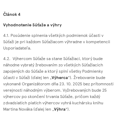
Článok 4
Vyhodnotenie Súťaže a výhry
4.1. Posúdenie splnenia všetkých podmienok účasti v
Súťaži je pri každom Súťažiacom výhradne v kompetencii
Usporiadateľa.
4.2. Výhercom Súťaže sa stane Súťažiaci, ktorý bude
náhodne vybratý žrebovaním zo všetkých Súťažiacich
zapojených do Súťaže a ktorý splní všetky Podmienky
účasti v Súťaži (ďalej len „
Výherca
“). Žrebovanie bude
vykonané Organizátorom dňa 23. 10. 2025 bez prítomnosti
verejnosti náhodným výberom. Vyžrebovaných bude 25
výhercov po skončení trvania Súťaže, pričom každý
z dvadsiatich piatich výhercov vyhrá kuchársku knihu
Martina Nováka (ďalej len „
Výhra
“).