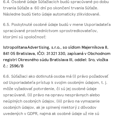
6.4. Osobné údaje Súťažiacich budú spracúvané po dobu
trvania Súťaže a 60 dní po skončení trvania Súťaže.
Následne budú tieto údaje automaticky zlikvidované.
6.5. Poskytnuté osobné údaje budú v mene Usporiadateľa
spracúvané prostredníctvom sprostredkovateľov,
ktorými sú spoločnosť:
Istropolitana Advertising, s.r.o
., so sídlom
Majerníkova 8
,
841 05 Bratislava, IČO:
31 321 330
, zapísaná v Obchodnom
registri Okresného súdu Bratislava III, oddiel: Sro, vložka
č.:
2596/B
6.6. Súťažiaci ako dotknutá osoba má (i) právo požadovať
od Usporiadateľa prístup k svojim osobným údajom, t. j.
môže vyžadovať potvrdenie, či sú jej osobné údaje
spracúvané, (ii) právo na opravu nesprávnych alebo
neúplných osobných údajov, (iii) právo na vymazanie
osobných údajov, ak je splnený niektorý z dôvodov
uvedených v GDPR, najmä ak osobné údaje už nie sú