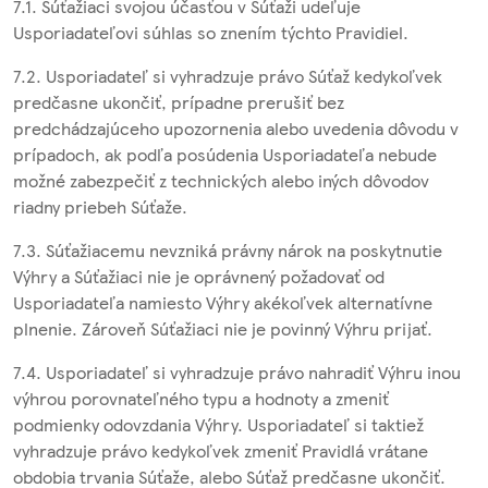
7.1. Súťažiaci svojou účasťou v Súťaži udeľuje
Usporiadateľovi súhlas so znením týchto Pravidiel.
7.2. Usporiadateľ si vyhradzuje právo Súťaž kedykoľvek
predčasne ukončiť, prípadne prerušiť bez
predchádzajúceho upozornenia alebo uvedenia dôvodu v
prípadoch, ak podľa posúdenia Usporiadateľa nebude
možné zabezpečiť z technických alebo iných dôvodov
riadny priebeh Súťaže.
7.3. Súťažiacemu nevzniká právny nárok na poskytnutie
Výhry a Súťažiaci nie je oprávnený požadovať od
Usporiadateľa namiesto Výhry akékoľvek alternatívne
plnenie. Zároveň Súťažiaci nie je povinný Výhru prijať.
7.4. Usporiadateľ si vyhradzuje právo nahradiť Výhru inou
výhrou porovnateľného typu a hodnoty a zmeniť
podmienky odovzdania Výhry. Usporiadateľ si taktiež
vyhradzuje právo kedykoľvek zmeniť Pravidlá vrátane
obdobia trvania Súťaže, alebo Súťaž predčasne ukončiť.