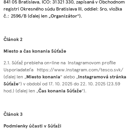
841 05 Bratislava, IČO:
31 321 330
, zapísaná v Obchodnom
registri Okresného súdu Bratislava III, oddiel: Sro, vložka
č.:
2596/B
(ďalej len „
Organizátor
“).
Článok 2
Miesto a čas konania Súťaže
2.1. Súťaž prebieha on-line na Instagramovom profile
Usporiadateľa
https://www.instagram.com/tesco.svk/
(ďalej len „
Miesto konania
“ alebo „
Instagramová stránka
Súťaže
“) v období od 17. 10. 2025 do 22. 10. 2025 (23.59
hod.) (ďalej len „
Čas konania Súťaže
“).
Článok 3
Podmienky účasti v Súťaži