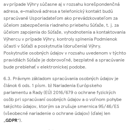
a v prípade Výhry súčasne aj v rozsahu korešpondenčná
adresa, e-mailová adresa a telefonický kontakt budú
spracúvané Usporiadateľom ako prevádzkovateľom za
účelom zabezpečenia riadneho priebehu Súťaže, t. j. za
účelom zapojenia do Súťaže, vyhodnotenia a kontaktovania
Výhercu v prípade Výhry, kontroly splnenia Podmienok
účasti v Súťaži a poskytnutia (doručenia) Výhry.
Poskytnutie osobných údajov v rozsahu uvedenom v týchto
pravidlách Súťaže je dobrovoľné, bezplatné a spracúvanie
bude prebiehať v elektronickej podobe.
6.3. Právnym základom spracúvania osobných údajov je
článok 6 ods. 1 písm. b) Nariadenia Európskeho
parlamentu a Rady (EÚ) 2016/679 o ochrane fyzických
osôb pri spracúvaní osobných údajov a o voľnom pohybe
takýchto údajov, ktorým sa zrušuje smernica 95/46/ES
(všeobecné nariadenie o ochrane údajov) (ďalej len
„
GDPR
“).