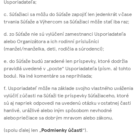
Usporiadateľa;
c. Súťažiaci sa môžu do Súťaže zapojiť len jedenkrát v čase
trvania Súťaže a Výhercom sa Súťažiaci môže stať iba raz;
d. zo Súťaže nie sú vylúčení zamestnanci Usporiadateľa
alebo Organizátora a ich rodinní príslušníci
(manžel/manželka, deti, rodičia a súrodenci);
e. do Súťaže budú zaradené len príspevky, ktoré dodržia
pravidlá uvedené v „poste“ Usporiadateľa (písm. a) tohto
bodu). Na iné komentáre sa neprihliada;
f. Usporiadateľ môže na základe svojho vlastného uváženia
vylúčiť z účasti na Súťaži tie príspevky Súťažiaceho, ktoré
sú aj napriek odpovedi na uvedenú otázku v ostatnej časti
hanlivé, urážlivé alebo iným spôsobom nevhodné
alebo priečiace sa dobrým mravom alebo zákonu.
(spolu ďalej len „
Podmienky účasti
“).