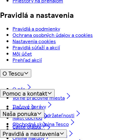
Priestory na prenájom
Pravidlá a nastavenia
Pravidlá a podmienky
Ochrana osobných údajov a cookies
Nastavenia cookies
Pravidlá súťaží a akcií
Môj účet
Prehľad akcií
O Tescu
O nás
Pomoc a kontakt
Voľné pracovné miesta
Tlačové správy
Kontakt
Naša ponuka
Náš prístup k udržateľnosti
Nájsť obchod
Obchodná skupina Tesco
Časté otázky
Akciové letáky
Pravidlá a nastavenia
Vrátenie tovaru a záruka
Online nákupy