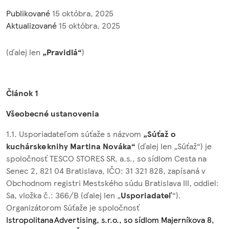
Publikované
15 októbra, 2025
Aktualizované
15 októbra, 2025
(ďalej len
„Pravidlá“
)
Článok 1
Všeobecné ustanovenia
1.1. Usporiadateľom súťaže s názvom
„Súťaž o
kuchárske knihy Martina Nováka“
(ďalej len „Súťaž“) je
spoločnosť TESCO STORES SR, a.s., so sídlom Cesta na
Senec 2, 821 04 Bratislava, IČO: 31 321 828, zapísaná v
Obchodnom registri Mestského súdu Bratislava III, oddiel:
Sa, vložka č.: 366/B (ďalej len „
Usporiadateľ
“).
Organizátorom Súťaže je spoločnosť
Istropolitana Advertising, s.r.o
., so sídlom
Majerníkova 8
,