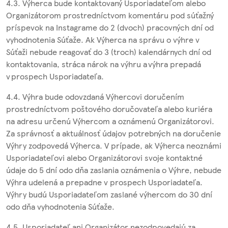
4.3. Výherca bude kontaktovaný Usporiadateľom alebo
Organizátorom prostredníctvom komentáru pod súťažný
príspevok na Instagrame do 2 (dvoch) pracovných dní od
vyhodnotenia Súťaže. Ak Výherca na správu o výhre v
Súťaži nebude reagovať do 3 (troch) kalendárnych dní od
kontaktovania, stráca nárok na výhru a výhra prepadá
v prospech Usporiadateľa.
4.4. Výhra bude odovzdaná Výhercovi doručením
prostredníctvom poštového doručovateľa alebo kuriéra
na adresu určenú Výhercom a oznámenú Organizátorovi.
Za správnosť a aktuálnosť údajov potrebných na doručenie
Výhry zodpovedá Výherca. V prípade, ak Výherca neoznámi
Usporiadateľovi alebo Organizátorovi svoje kontaktné
údaje do 5 dní odo dňa zaslania oznámenia o Výhre, nebude
Výhra udelená a prepadne v prospech Usporiadateľa.
Výhry budú Usporiadateľom zaslané výhercom do 30 dní
odo dňa vyhodnotenia Súťaže.
4.5. Usporiadateľ ani Organizátor nezodpovedajú za