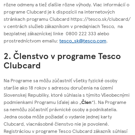
rôzne odmeny a tiež ďalšie rôzne výhody. Viac informácií o
programe Clubcard je k dispozícii na internetových
stránkach programu Clubcard https://tesco.sk/clubcard/
v centrách služieb zákazníkom v predajniach Tesco, na
bezplatnej zákazníckej linke 0800 222 333 alebo
prostredníctvom emailu:
tesco_sk@tesco.com
.
2. Členstvo v programe Tesco
Clubcard
Na Programe sa môžu zúčastniť všetky fyzické osoby
staršie ako 18 rokov s adresou doručenia na území
Slovenskej Republiky, ktoré súhlasia s týmito Všeobecnými
podmienkami Programu (ďalej ako „
Člen
“). Na Programe
sa nemôžu zúčastniť právnické osoby a podnikatelia.
Jedna osoba môže požiadať o vydanie jednej karty
Clubcard, viacnásobné členstvo nie je povolené.
Registráciou v programe Tesco Clubcard zákazník súhlasí