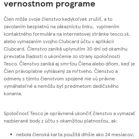
vernostnom programe
Člen môže svoje členstvo kedykoľvek zrušiť, a to
zavolaním bezplatnú na zákaznícku linku, vyplnením
kontaktného formulára na internetovej stránke tesco.sk,
alebo vymazaním svojho Clubcard účtu v aplikácii
Clubcard. Členstvo zaniká uplynutím 30 dní od okamihu
prevzatia žiadosti o ukončenie zo strany spoločnosti
Tesco. Členstvo zaniká aj smrťou Člena alebo dňom, keď je
Člen právoplatne vyhlásený za mŕtveho. Členstvo a
odmeny s týmto členstvom spojené nie sú právne
vymáhateľné a nemôžu byť predmetom dedičského
konania.
Spoločnosť Tesco je oprávnená ukončiť členstvo a vymazať
nazbierané body z účtu s okamžitou platnosťou, ak:
nebola členská karta použitá dlhšie ako 24 mesiacov;