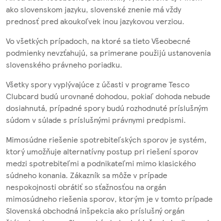
ako slovenskom jazyku, slovenské znenie má vždy
prednosť pred akoukoľvek inou jazykovou verziou.
Vo všetkých prípadoch, na ktoré sa tieto Všeobecné
podmienky nevzťahujú, sa primerane použijú ustanovenia
slovenského právneho poriadku.
Všetky spory vyplývajúce z účasti v programe Tesco
Clubcard budú urovnané dohodou, pokiaľ dohoda nebude
dosiahnutá, prípadné spory budú rozhodnuté príslušným
súdom v súlade s príslušnými právnymi predpismi.
Mimosúdne riešenie spotrebiteľských sporov je systém,
ktorý umožňuje alternatívny postup pri riešení sporov
medzi spotrebiteľmi a podnikateľmi mimo klasického
súdneho konania. Zákazník sa môže v prípade
nespokojnosti obrátiť so sťažnosťou na orgán
mimosúdneho riešenia sporov, ktorým je v tomto prípade
Slovenská obchodná inšpekcia ako príslušný orgán