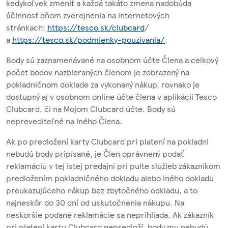
kedykoľvek zmeniť a každá takáto zmena nadobúda
účinnosť dňom zverejnenia na internetových
stránkach:
https://tesco.sk/clubcard
/
a
https://tesco.sk/podmienky-pouzivania/
.
Body sú zaznamenávané na osobnom účte Člena a celkový
počet bodov nazbieraných členom je zobrazený na
pokladničnom doklade za vykonaný nákup, rovnako je
dostupný aj v osobnom online účte člena v aplikácii Tesco
Clubcard, či na Mojom Clubcard účte. Body sú
neprevediteľné na iného Člena.
Ak po predložení karty Clubcard pri platení na pokladni
nebudú body pripísané, je Člen oprávnený podať
reklamáciu v tej istej predajni pri pulte služieb zákazníkom
predložením pokladničného dokladu alebo iného dokladu
preukazujúceho nákup bez zbytočného odkladu, a to
najneskôr do 30 dní od uskutočnenia nákupu. Na
neskoršie podané reklamácie sa neprihliada. Ak zákazník
pri platení kartu Clubcard nepredloží, body mu nebudú