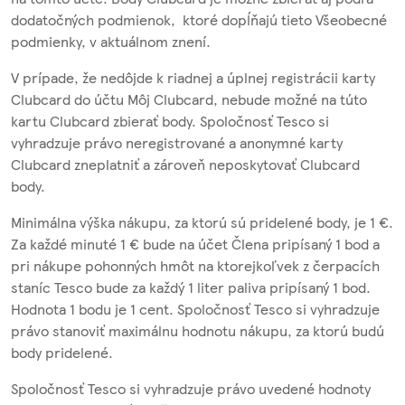
dodatočných podmienok, ktoré dopĺňajú tieto Všeobecné
podmienky, v aktuálnom znení.
V prípade, že nedôjde k riadnej a úplnej registrácii karty
Clubcard do účtu Môj Clubcard, nebude možné na túto
kartu Clubcard zbierať body. Spoločnosť Tesco si
vyhradzuje právo neregistrované a anonymné karty
Clubcard zneplatniť a zároveň neposkytovať Clubcard
body.
Minimálna výška nákupu, za ktorú sú pridelené body, je 1 €.
Za každé minuté 1 € bude na účet Člena pripísaný 1 bod a
pri nákupe pohonných hmôt na ktorejkoľvek z čerpacích
staníc Tesco bude za každý 1 liter paliva pripísaný 1 bod.
Hodnota 1 bodu je 1 cent. Spoločnosť Tesco si vyhradzuje
právo stanoviť maximálnu hodnotu nákupu, za ktorú budú
body pridelené.
Spoločnosť Tesco si vyhradzuje právo uvedené hodnoty