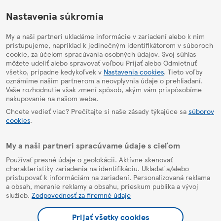
HelpPage
Nastavenia súkromia
My a naši partneri ukladáme informácie v zariadení alebo k nim
pristupujeme, napríklad k jedinečným identifikátorom v súboroch
cookie, za účelom spracúvania osobných údajov. Svoj súhlas
môžete udeliť alebo spravovať voľbou Prijať alebo Odmietnuť
všetko, prípadne kedykoľvek v
Nastavenia cookies
. Tieto voľby
oznámime našim partnerom a neovplyvnia údaje o prehliadaní.
Vaše rozhodnutie však zmení spôsob, akým vám prispôsobíme
nakupovanie na našom webe.
Chcete vedieť viac? Prečítajte si naše zásady týkajúce sa
súborov
cookies
.
My a naši partneri spracúvame údaje s cieľom
Používať presné údaje o geolokácii. Aktívne skenovať
charakteristiky zariadenia na identifikáciu. Ukladať a/alebo
pristupovať k informáciám na zariadení. Personalizovaná reklama
a obsah, meranie reklamy a obsahu, prieskum publika a vývoj
služieb.
Zodpovednosť za firemné údaje
Prijať všetky cookies