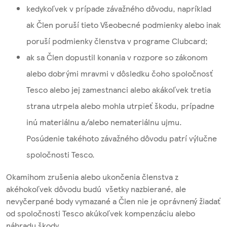
kedykoľvek v prípade závažného dôvodu, napríklad
ak Člen poruší tieto Všeobecné podmienky alebo inak
poruší podmienky členstva v programe Clubcard;
ak sa Člen dopustil konania v rozpore so zákonom
alebo dobrými mravmi v dôsledku čoho spoločnosť
Tesco alebo jej zamestnanci alebo akákoľvek tretia
strana utrpela alebo mohla utrpieť škodu, prípadne
inú materiálnu a/alebo nemateriálnu ujmu.
Posúdenie takéhoto závažného dôvodu patrí výlučne
spoločnosti Tesco.
Okamihom zrušenia alebo ukončenia členstva z
akéhokoľvek dôvodu budú všetky nazbierané, ale
nevyčerpané body vymazané a Člen nie je oprávnený žiadať
od spoločnosti Tesco akúkoľvek kompenzáciu alebo
náhradu škody.