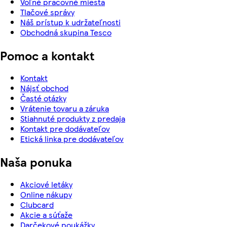
Voľné pracovné miesta
Tlačové správy
Náš prístup k udržateľnosti
Obchodná skupina Tesco
Pomoc a kontakt
Kontakt
Nájsť obchod
Časté otázky
Vrátenie tovaru a záruka
Stiahnuté produkty z predaja
Kontakt pre dodávateľov
Etická linka pre dodávateľov
Naša ponuka
Akciové letáky
Online nákupy
Clubcard
Akcie a súťaže
Darčekové poukážky