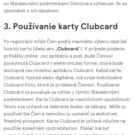
so Všeobecnými podmienkami členstva a vyhlasuje, že sa
oboznámil s ich obsahom.
3. Používanie karty Clubcard
Po registrácii môže Člen podľa vlastného výberu obdržať
fyzickú kartu (ďalej ako „
Clubcard
“). V prípade podania
prihlášky online, cez aplikáciu a pod. bude Členovi
poskytnutá Clubcard v elektronickej forme, ktorá bude
dostupná cez mobilnú aplikáciu Clubcard. Každá karta
Clubcard, fyzická alebo digitálna, má svoje individuálne
Clubcard číslo, ktoré je pridelené Členovi. Používanie
Clubcard sa považuje za súhlas s týmito Všeobecnými
podmienkami. Karta Clubcard je vlastníctvom spoločnosti
Tesco a je určená na zbieranie bodov za nákupy. Môže ju
používať iba Člen a nemožno ju vymeniť za akýkoľvek
finančný prospech. Karta Clubcard je určená výlučne na
použitie konečným spotrebiteľom. Pokiaľ má byť