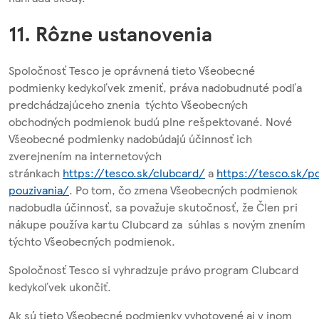
11. Rôzne ustanovenia
Spoločnosť Tesco je oprávnená tieto Všeobecné
podmienky kedykoľvek zmeniť, práva nadobudnuté podľa
predchádzajúceho znenia týchto Všeobecných
obchodných podmienok budú plne rešpektované. Nové
Všeobecné podmienky nadobúdajú účinnosť ich
zverejnením na internetových
stránkach
https://tesco.sk/clubcard/
a
https://tesco.sk/p
pouzivania/
. Po tom, čo zmena Všeobecných podmienok
nadobudla účinnosť, sa považuje skutočnosť, že Člen pri
nákupe používa kartu Clubcard za súhlas s novým znením
týchto Všeobecných podmienok.
Spoločnosť Tesco si vyhradzuje právo program Clubcard
kedykoľvek ukončiť.
Ak sú tieto Všeobecné podmienky vyhotovené aj v inom