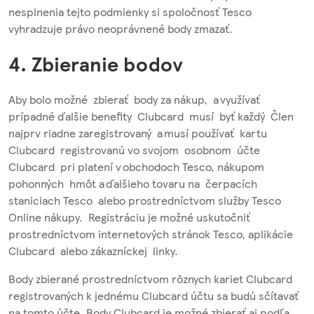
nesplnenia tejto podmienky si spoločnosť Tesco
vyhradzuje právo neoprávnené body zmazať.
4. Zbieranie bodov
Aby bolo možné zbierať body za nákup, a využívať
prípadné ďalšie benefity Clubcard musí byť každý Člen
najprv riadne zaregistrovaný a musí používať kartu
Clubcard registrovanú vo svojom osobnom účte
Clubcard pri platení v obchodoch Tesco, nákupom
pohonných hmôt a ďalšieho tovaru na čerpacích
staniciach Tesco alebo prostredníctvom služby Tesco
Online nákupy. Registráciu je možné uskutočniť
prostredníctvom internetových stránok Tesco, aplikácie
Clubcard alebo zákazníckej linky.
Body zbierané prostredníctvom rôznych kariet Clubcard
registrovaných k jednému Clubcard účtu sa budú sčítavať
na tomto účte. Body Clubcard je možné zbierať aj podľa