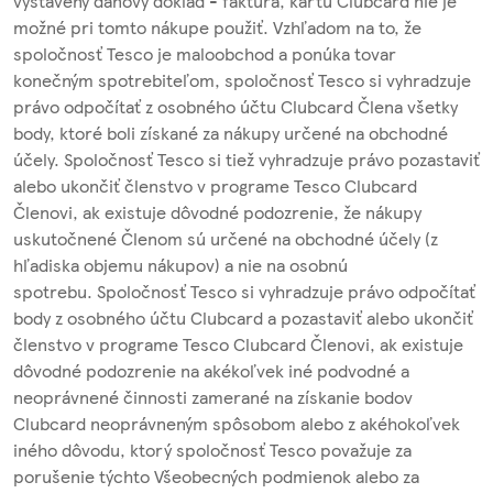
vystavený daňový doklad - faktúra, kartu Clubcard nie je
možné pri tomto nákupe použiť. Vzhľadom na to, že
spoločnosť Tesco je maloobchod a ponúka tovar
konečným spotrebiteľom, spoločnosť Tesco si vyhradzuje
právo odpočítať z osobného účtu Clubcard Člena všetky
body, ktoré boli získané za nákupy určené na obchodné
účely. Spoločnosť Tesco si tiež vyhradzuje právo pozastaviť
alebo ukončiť členstvo v programe Tesco Clubcard
Členovi, ak existuje dôvodné podozrenie, že nákupy
uskutočnené Členom sú určené na obchodné účely (z
hľadiska objemu nákupov) a nie na osobnú
spotrebu. Spoločnosť Tesco si vyhradzuje právo odpočítať
body z osobného účtu Clubcard a pozastaviť alebo ukončiť
členstvo v programe Tesco Clubcard Členovi, ak existuje
dôvodné podozrenie na akékoľvek iné podvodné a
neoprávnené činnosti zamerané na získanie bodov
Clubcard neoprávneným spôsobom alebo z akéhokoľvek
iného dôvodu, ktorý spoločnosť Tesco považuje za
porušenie týchto Všeobecných podmienok alebo za