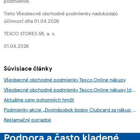
podmienok.
Tieto Všeobecné obchodné podmienky nadobúdajú
účinnosť dňa 01.04.2026
TESCO STORES SR, a. s.
01.04.2026
Súvisiace články
Všeobecné obchodné podmienky Tesco Online nákupy
Všeobecné obchodné podmienky Tesco Online nákupy (do 6.8.2026)
Aktuálne ceny pohonných hmôt
Podmienky akcie „Dvojnásobok bodov Clubcard za nákup so službou Scan & Shop“
Reklamačný poriadok
Podpora a často kladené