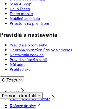
Scan & Shop
Hello Tesco
Tesco mobile
Mobilné aplikácie
Priestory na prenájom
Pravidlá a nastavenia
Pravidlá a podmienky
Ochrana osobných údajov a cookies
Nastavenia cookies
Pravidlá súťaží a akcií
Môj účet
Prehľad akcií
O Tescu
O nás
Pomoc a kontakt
Voľné pracovné miesta
Tlačové správy
Kontakt