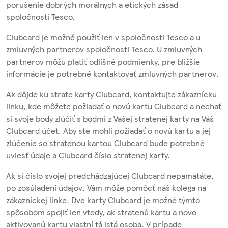
porušenie dobrých morálnych a etických zásad
spoločnosti Tesco.
Clubcard je možné použiť len v spoločnosti Tesco a u
zmluvných partnerov spoločnosti Tesco. U zmluvných
partnerov môžu platiť odlišné podmienky, pre bližšie
informácie je potrebné kontaktovať zmluvných partnerov.
Ak dôjde ku strate karty Clubcard, kontaktujte zákaznícku
linku, kde môžete požiadať o novú kartu Clubcard a nechať
si svoje body zlúčiť s bodmi z Vašej stratenej karty na Váš
Clubcard účet. Aby ste mohli požiadať o novú kartu a jej
zlúčenie so stratenou kartou Clubcard bude potrebné
uviesť údaje a Clubcard číslo stratenej karty.
Ak si číslo svojej predchádzajúcej Clubcard nepamätáte,
po zosúladení údajov, Vám môže pomôcť náš kolega na
zákazníckej linke. Dve karty Clubcard je možné týmto
spôsobom spojiť len vtedy, ak stratenú kartu a novo
aktivovanú kartu vlastní tá istá osoba. V prípade