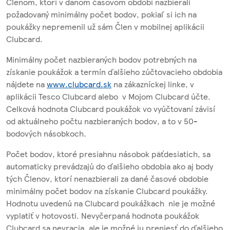
Členom, ktorí v danom časovom období nazbierali
požadovaný minimálny počet bodov, pokiaľ si ich na
poukážky nepremenil už sám Člen v mobilnej aplikácii
Clubcard.
Minimálny počet nazbieraných bodov potrebných na
získanie poukážok a termín ďalšieho zúčtovacieho obdobia
nájdete na
www.clubcard.sk
na zákazníckej linke, v
aplikácii Tesco Clubcard alebo v Mojom Clubcard účte.
Celková hodnota Clubcard poukážok vo vyúčtovaní závisí
od aktuálneho počtu nazbieraných bodov, a to v 50-
bodových násobkoch.
Počet bodov, ktoré presiahnu násobok päťdesiatich, sa
automaticky prevádzajú do ďalšieho obdobia ako aj body
tých Členov, ktorí nenazbierali za dané časové obdobie
minimálny počet bodov na získanie Clubcard poukážky.
Hodnotu uvedenú na Clubcard poukážkach nie je možné
vyplatiť v hotovosti. Nevyčerpaná hodnota poukážok
Clubcard sa nevracia, ale je možné ju preniesť do ďalšieho