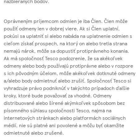
nazbieraných bodov.
Oprávneným príjemcom odmien je iba Člen. Člen môže
použiť odmeny len v dobrej viere. Ak si Člen uplatní,
pokúsi sa uplatniť si alebo nabáda na uplatnenie odmien s
cieľom získať prospech, na ktorý on alebo tretia strana
nemajú nárok, môže sa dopustiť protiprávneho konania.
Ak má spoločnosť Tesco podozrenie, že sa akékoľvek
odmeny alebo body používajú protiprávne alebo v rozpore
s ich pôvodným účelom, môže akékoľvek dotknuté odmeny
a/alebo body odmietnuť alebo zrušiť. Spoločnosť Tesco si
vyhradzuje právo podniknúť v takýchto prípadoch ďalšie
kroky, ktoré bude považovať za vhodné. Odmeny
distribuované alebo šírené akýmkoľvek spôsobom bez
písomného súhlasu spoločnosti Tesco, najmä na
internetových stránkach alebo platformách sociálnych
médií, nie sú platné ani povolené a môžu byť okamžite
odmietnuté alebo zrušené.