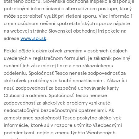
štátneho dozoru. Slovenská obchodná inšpekcia disponuje
potrebnými informáciami o alternatívnom postupe, ktorý
môže spotrebiteľ využiť pri riešení sporu. Viac informácií
o mimosúdnom riešení spotrebiteľských sporov nájdete
na webovej stránke Slovenskej obchodnej inšpekcie na
adrese
www.soi.sk
.
Pokiaľ dôjde k akýmkoľvek zmenám v osobných údajoch
uvedených v registračnom formulári, je zákazník povinný
oznámiť ich zákazníckej linke alebo zákazníckemu
oddeleniu. Spoločnosť Tesco nenesie zodpovednosť za
akékoľvek problémy vzniknuté nenahlásením. Zákazníci
nesú zodpovednosť za bezpečné uchovávanie karty
Clubcard a odmien. Spoločnosť Tesco nenesie
zodpovednosť za akékoľvek problémy vzniknuté
nedostatočnými bezpečnostnými opatreniami. Ak
zamestnanec spoločnosti Tesco poskytne akékoľvek
informácie, ktoré sú v rozpore s týmito Všeobecnými
podmienkami, nejde o zmenu týchto Všeobecných