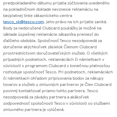
predpokladaného dátumu prijatia zúčtovania uvedeného
na pokladničnom doklade nevznesie reklamáciu na
bezplatnej linke zákazníckeho centra
tesco_sk@tesco.com
, jeho právo na ich prijatie zaniká.
Body za nedoručené Clubcard poukážky je možné na
základe úspešnej reklamácie zákazníka preniesť do
ďalšieho obdobia. Spoločnosť Tesco nezodpovedá za
doručenie akýchkoľvek zásielok Členom Clubcard
prostredníctvom doručovateľských služieb. O všetkých
prípadných podnetoch, reklamáciách či námietkach v
súvislosti s programom Clubcard s konečnou platnosťou
rozhoduje spoločnosť Tesco. Pri podnetoch, reklamáciách
či námietkach ohľadom pripisovania bodov za nákupy
tovarov a služieb u zmluvných partnerov je Člen Clubcard
povinný kontaktovať priamo tohto partnera. Tesco
nezodpovedá za záväzky partnera a akákoľvek
zodpovednosť spoločnosti Tesco v súvislosti so službami
zmluvného partnera je vylúčená.