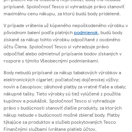
pripísané. Spoločnosť Tesco si vyhradzuje právo stanoviť
maximálnu cenu nákupu, za ktorú budú body pridelené.
V prípade vrátenia už kúpeného nepoškodeného výrobku v
pôvodnom balení podľa platných
podmienok,
budú body
získané za nákup tohto výrobku odpočítané z osobného
účtu Člena. Spoločnosť Tesco si vyhradzuje právo
odpočítať alebo odmietnuť pripísanie bodov získaných v
rozpore s týmito Všeobecnými podmienkami.
Body nebudú pripísané za nákup tabakových výrobkov a
elektronických cigariet; počiatočnej dojčenskej výživy;
novín a časopisov; zálohové platby za vratné fľaše a obaly;
nákupné tašky. Tieto výrobky sú tiež vylúčené z použitia
kupónov a poukážok. Spoločnosť Tesco si vyhradzuje
právo v budúcnosti stanoviť ďalšie produkty, za ktorých
nákup nebude v budúcnosti možné zbierať body. Platby
týkajúce sa produktov a služieb poskytovaných Tesco
Finančnými službami (vrátane platieb účtov,