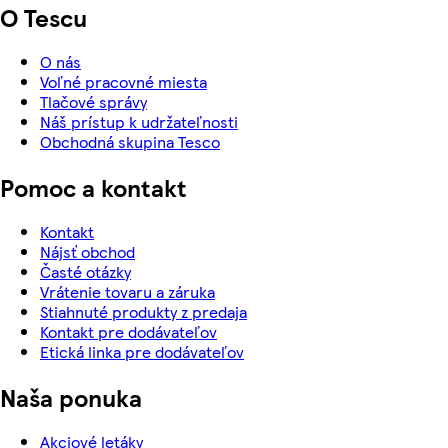
O Tescu
O nás
Voľné pracovné miesta
Tlačové správy
Náš prístup k udržateľnosti
Obchodná skupina Tesco
Pomoc a kontakt
Kontakt
Nájsť obchod
Časté otázky
Vrátenie tovaru a záruka
Stiahnuté produkty z predaja
Kontakt pre dodávateľov
Etická linka pre dodávateľov
Naša ponuka
Akciové letáky