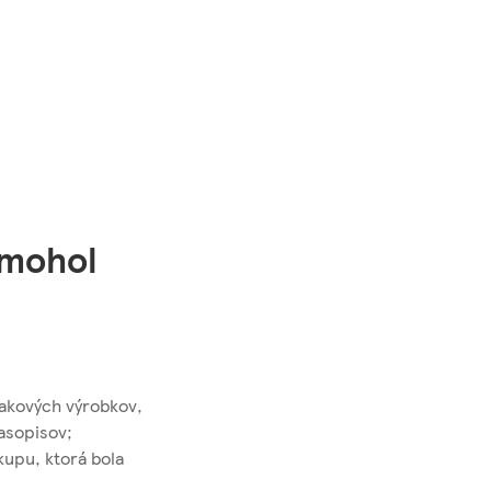
 mohol
akových výrobkov,
časopisov;
kupu, ktorá bola