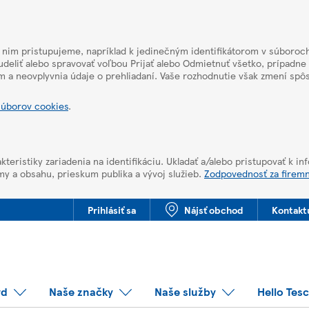
k nim pristupujeme, napríklad k jedinečným identifikátorom v súboroch
deliť alebo spravovať voľbou Prijať alebo Odmietnuť všetko, prípadne
m a neovplyvnia údaje o prehliadaní. Vaše rozhodnutie však zmení sp
súborov cookies
.
kteristiky zariadenia na identifikáciu. Ukladať a/alebo pristupovať k i
my a obsahu, prieskum publika a vývoj služieb.
Zodpovednosť za firem
Prihlásiť sa
Nájsť obchod
Kontakt
rd
Naše značky
Naše služby
Hello Tes