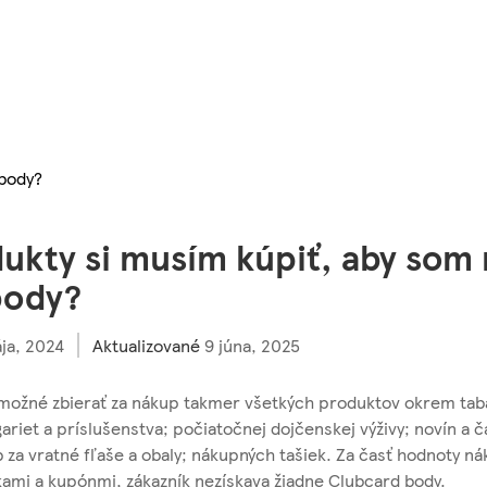
 body?
ukty si musím kúpiť, aby som
body?
ja, 2024
Aktualizované
9 júna, 2025
 možné zbierať za nákup takmer všetkých produktov okrem tab
ariet a príslušenstva; počiatočnej dojčenskej výživy; novín a 
 za vratné fľaše a obaly; nákupných tašiek. Za časť hodnoty ná
ami a kupónmi, zákazník nezískava žiadne Clubcard body.