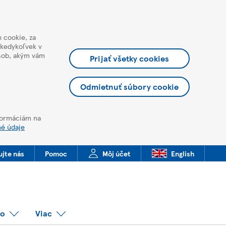
 cookie, za
 kedykoľvek v
ôsob, akým vám
Prijať všetky cookies
Odmietnuť súbory cookie
nformáciám na
né údaje
ujte nás
Pomoc
Môj účet
English
co
Viac