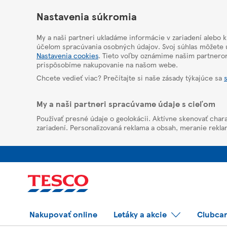
HelpPage
Nastavenia súkromia
My a naši partneri ukladáme informácie v zariadení alebo 
účelom spracúvania osobných údajov. Svoj súhlas môžete u
Nastavenia cookies
. Tieto voľby oznámime našim partnero
prispôsobíme nakupovanie na našom webe.
Chcete vedieť viac? Prečítajte si naše zásady týkajúce sa
My a naši partneri spracúvame údaje s cieľom
Používať presné údaje o geolokácii. Aktívne skenovať chara
zariadení. Personalizovaná reklama a obsah, meranie rekla
Nakupovať online
Letáky a akcie
Clubca