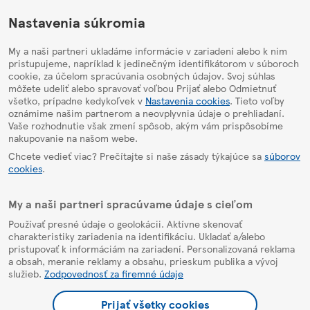
HelpPage
Nastavenia súkromia
My a naši partneri ukladáme informácie v zariadení alebo k nim
pristupujeme, napríklad k jedinečným identifikátorom v súboroch
cookie, za účelom spracúvania osobných údajov. Svoj súhlas
môžete udeliť alebo spravovať voľbou Prijať alebo Odmietnuť
všetko, prípadne kedykoľvek v
Nastavenia cookies
. Tieto voľby
oznámime našim partnerom a neovplyvnia údaje o prehliadaní.
Vaše rozhodnutie však zmení spôsob, akým vám prispôsobíme
nakupovanie na našom webe.
Chcete vedieť viac? Prečítajte si naše zásady týkajúce sa
súborov
cookies
.
My a naši partneri spracúvame údaje s cieľom
Používať presné údaje o geolokácii. Aktívne skenovať
charakteristiky zariadenia na identifikáciu. Ukladať a/alebo
pristupovať k informáciám na zariadení. Personalizovaná reklama
a obsah, meranie reklamy a obsahu, prieskum publika a vývoj
služieb.
Zodpovednosť za firemné údaje
Prijať všetky cookies