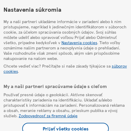
HelpPage
Nastavenia súkromia
My a naši partneri ukladáme informácie v zariadení alebo k nim
pristupujeme, napríklad k jedinečným identifikátorom v súboroch
cookie, za účelom spracúvania osobných údajov. Svoj súhlas
môžete udeliť alebo spravovať voľbou Prijať alebo Odmietnuť
všetko, prípadne kedykoľvek v
Nastavenia cookies
. Tieto voľby
oznámime našim partnerom a neovplyvnia údaje o prehliadaní.
Vaše rozhodnutie však zmení spôsob, akým vám prispôsobíme
nakupovanie na našom webe.
Chcete vedieť viac? Prečítajte si naše zásady týkajúce sa
súborov
cookies
.
My a naši partneri spracúvame údaje s cieľom
Používať presné údaje o geolokácii. Aktívne skenovať
charakteristiky zariadenia na identifikáciu. Ukladať a/alebo
pristupovať k informáciám na zariadení. Personalizovaná reklama
a obsah, meranie reklamy a obsahu, prieskum publika a vývoj
služieb.
Zodpovednosť za firemné údaje
Prijať všetky cookies