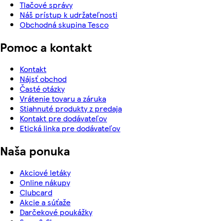
Tlačové správy
Náš prístup k udržateľnosti
Obchodná skupina Tesco
Pomoc a kontakt
Kontakt
Nájsť obchod
Časté otázky
Vrátenie tovaru a záruka
Stiahnuté produkty z predaja
Kontakt pre dodávateľov
Etická linka pre dodávateľov
Naša ponuka
Akciové letáky
Online nákupy
Clubcard
Akcie a súťaže
Darčekové poukážky