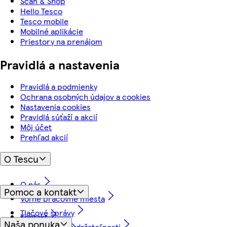
Scan & Shop
Hello Tesco
Tesco mobile
Mobilné aplikácie
Priestory na prenájom
Pravidlá a nastavenia
Pravidlá a podmienky
Ochrana osobných údajov a cookies
Nastavenia cookies
Pravidlá súťaží a akcií
Môj účet
Prehľad akcií
O Tescu
O nás
Pomoc a kontakt
Voľné pracovné miesta
Tlačové správy
Kontakt
Naša ponuka
Náš prístup k udržateľnosti