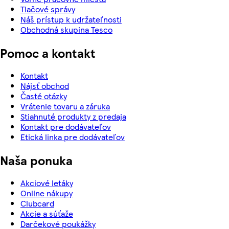
Tlačové správy
Náš prístup k udržateľnosti
Obchodná skupina Tesco
Pomoc a kontakt
Kontakt
Nájsť obchod
Časté otázky
Vrátenie tovaru a záruka
Stiahnuté produkty z predaja
Kontakt pre dodávateľov
Etická linka pre dodávateľov
Naša ponuka
Akciové letáky
Online nákupy
Clubcard
Akcie a súťaže
Darčekové poukážky