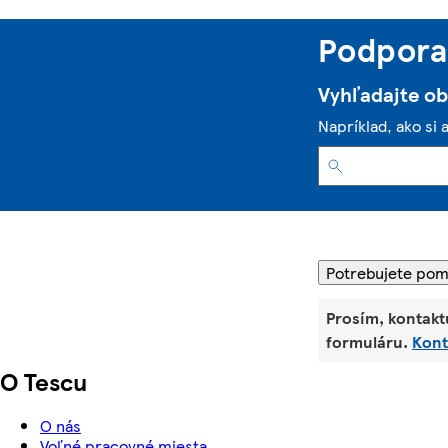
Podpora 
Vyhľadajte o
Napríklad, ako si 
Potrebujete po
Prosím, kontakt
formuláru.
Kont
O Tescu
O nás
Voľné pracovné miesta