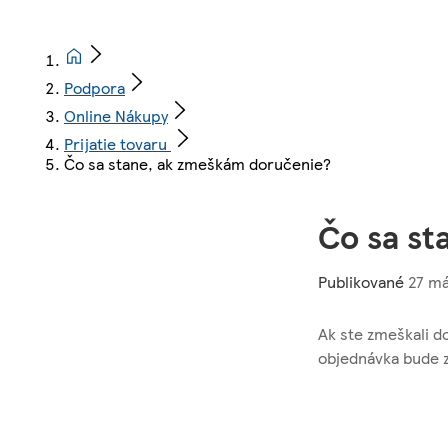
Podpora
Online Nákupy
Prijatie tovaru
Čo sa stane, ak zmeškám doručenie?
Čo sa st
Publikované
27 má
Ak ste zmeškali d
objednávka bude 