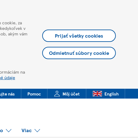
 cookie, za
 kedykoľvek v
ôsob, akým vám
Prijať všetky cookies
Odmietnuť súbory cookie
nformáciám na
né údaje
ujte nás
Pomoc
Môj účet
English
co
Viac