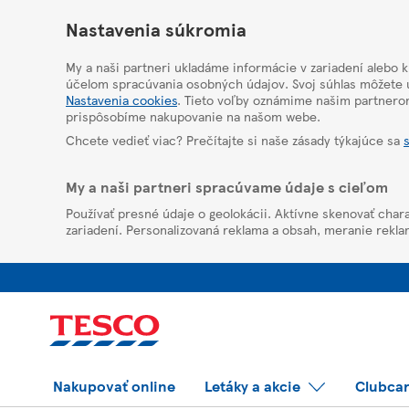
HelpPage
Nastavenia súkromia
My a naši partneri ukladáme informácie v zariadení alebo 
účelom spracúvania osobných údajov. Svoj súhlas môžete u
Nastavenia cookies
. Tieto voľby oznámime našim partnero
prispôsobíme nakupovanie na našom webe.
Chcete vedieť viac? Prečítajte si naše zásady týkajúce sa
My a naši partneri spracúvame údaje s cieľom
Používať presné údaje o geolokácii. Aktívne skenovať chara
zariadení. Personalizovaná reklama a obsah, meranie rekla
Nakupovať online
Letáky a akcie
Clubca