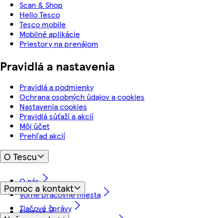
Scan & Shop
Hello Tesco
Tesco mobile
Mobilné aplikácie
Priestory na prenájom
Pravidlá a nastavenia
Pravidlá a podmienky
Ochrana osobných údajov a cookies
Nastavenia cookies
Pravidlá súťaží a akcií
Môj účet
Prehľad akcií
O Tescu
O nás
Pomoc a kontakt
Voľné pracovné miesta
Tlačové správy
Kontakt