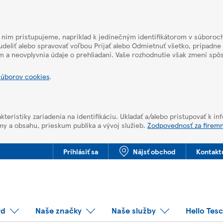
k nim pristupujeme, napríklad k jedinečným identifikátorom v súboroch
deliť alebo spravovať voľbou Prijať alebo Odmietnuť všetko, prípadne
m a neovplyvnia údaje o prehliadaní. Vaše rozhodnutie však zmení sp
súborov cookies
.
kteristiky zariadenia na identifikáciu. Ukladať a/alebo pristupovať k i
my a obsahu, prieskum publika a vývoj služieb.
Zodpovednosť za firem
Prihlásiť sa
Nájsť obchod
Kontakt
rd
Naše značky
Naše služby
Hello Tes