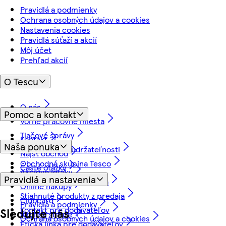
Pravidlá a podmienky
Ochrana osobných údajov a cookies
Nastavenia cookies
Pravidlá súťaží a akcií
Môj účet
Prehľad akcií
O Tescu
O nás
Pomoc a kontakt
Voľné pracovné miesta
Tlačové správy
Kontakt
Naša ponuka
Náš prístup k udržateľnosti
Nájsť obchod
Obchodná skupina Tesco
Časté otázky
Akciové letáky
Pravidlá a nastavenia
Vrátenie tovaru a záruka
Online nákupy
Stiahnuté produkty z predaja
Clubcard
Pravidlá a podmienky
Kontakt pre dodávateľov
Sledujte nás
Akcie a súťaže
Ochrana osobných údajov a cookies
Etická linka pre dodávateľov