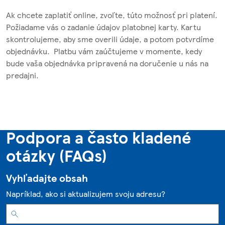
Ak chcete zaplatiť online, zvoľte, túto možnosť pri platení.
Požiadame vás o zadanie údajov platobnej karty. Kartu
skontrolujeme, aby sme overili údaje, a potom potvrdíme
objednávku. Platbu vám zaúčtujeme v momente, kedy
bude vaša objednávka pripravená na doručenie u nás na
predajni.
Podpora a často kladené
otázky (FAQs)
Vyhľadajte obsah
Napríklad, ako si aktualizujem svoju adresu?