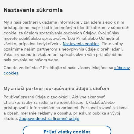
HelpPage
Nastavenia súkromia
My a naši partneri ukladáme informácie v zariadení alebo k nim
pristupujeme, napríklad k jedinečným identifikátorom v súboroch
cookie, za účelom spracúvania osobných údajov. Svoj súhlas
môžete udeliť alebo spravovať voľbou Prijať alebo Odmietnuť
všetko, prípadne kedykoľvek v
Nastavenia cookies
. Tieto voľby
oznámime našim partnerom a neovplyvnia údaje o prehliadaní.
Vaše rozhodnutie však zmení spôsob, akým vám prispôsobíme
nakupovanie na našom webe.
Chcete vedieť viac? Prečítajte si naše zásady týkajúce sa
súborov
cookies
.
My a naši partneri spracúvame údaje s cieľom
Používať presné údaje o geolokácii. Aktívne skenovať
charakteristiky zariadenia na identifikáciu. Ukladať a/alebo
pristupovať k informáciám na zariadení. Personalizovaná reklama
a obsah, meranie reklamy a obsahu, prieskum publika a vývoj
služieb.
Zodpovednosť za firemné údaje
Prijať všetky cookies