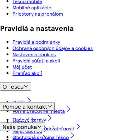
Tesco mobile
Mobilné aplikácie
Priestory na prenájom
Pravidlá a nastavenia
Pravidlá a podmienky
Ochrana osobných údajov a cookies
Nastavenia cookies
Pravidlá súťaží a akcií
Môj účet
Prehľad akcií
O Tescu
O nás
Pomoc a kontakt
Voľné pracovné miesta
Tlačové správy
Kontakt
Naša ponuka
Náš prístup k udržateľnosti
Nájsť obchod
Obchodná skupina Tesco
Časté otázky