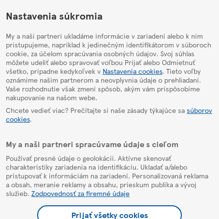
HelpPage
Nastavenia súkromia
My a naši partneri ukladáme informácie v zariadení alebo k nim
pristupujeme, napríklad k jedinečným identifikátorom v súboroch
cookie, za účelom spracúvania osobných údajov. Svoj súhlas
môžete udeliť alebo spravovať voľbou Prijať alebo Odmietnuť
všetko, prípadne kedykoľvek v
Nastavenia cookies
. Tieto voľby
oznámime našim partnerom a neovplyvnia údaje o prehliadaní.
Vaše rozhodnutie však zmení spôsob, akým vám prispôsobíme
nakupovanie na našom webe.
Chcete vedieť viac? Prečítajte si naše zásady týkajúce sa
súborov
cookies
.
My a naši partneri spracúvame údaje s cieľom
Používať presné údaje o geolokácii. Aktívne skenovať
charakteristiky zariadenia na identifikáciu. Ukladať a/alebo
pristupovať k informáciám na zariadení. Personalizovaná reklama
a obsah, meranie reklamy a obsahu, prieskum publika a vývoj
služieb.
Zodpovednosť za firemné údaje
Prijať všetky cookies