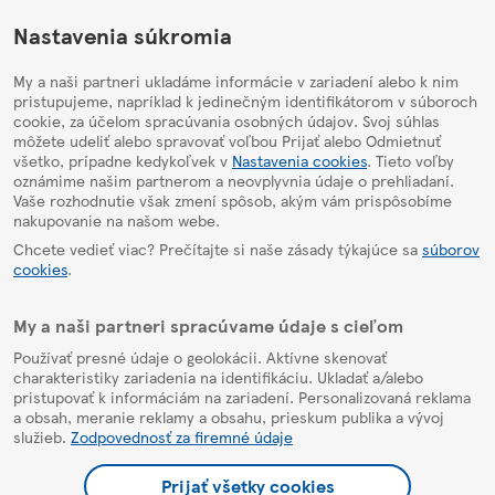
HelpPage
Nastavenia súkromia
My a naši partneri ukladáme informácie v zariadení alebo k nim
pristupujeme, napríklad k jedinečným identifikátorom v súboroch
cookie, za účelom spracúvania osobných údajov. Svoj súhlas
môžete udeliť alebo spravovať voľbou Prijať alebo Odmietnuť
všetko, prípadne kedykoľvek v
Nastavenia cookies
. Tieto voľby
oznámime našim partnerom a neovplyvnia údaje o prehliadaní.
Vaše rozhodnutie však zmení spôsob, akým vám prispôsobíme
nakupovanie na našom webe.
Chcete vedieť viac? Prečítajte si naše zásady týkajúce sa
súborov
cookies
.
My a naši partneri spracúvame údaje s cieľom
Používať presné údaje o geolokácii. Aktívne skenovať
charakteristiky zariadenia na identifikáciu. Ukladať a/alebo
pristupovať k informáciám na zariadení. Personalizovaná reklama
a obsah, meranie reklamy a obsahu, prieskum publika a vývoj
služieb.
Zodpovednosť za firemné údaje
Prijať všetky cookies