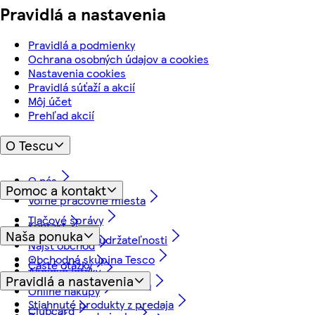
Pravidlá a nastavenia
Pravidlá a podmienky
Ochrana osobných údajov a cookies
Nastavenia cookies
Pravidlá súťaží a akcií
Môj účet
Prehľad akcií
O Tescu
O nás
Pomoc a kontakt
Voľné pracovné miesta
Tlačové správy
Kontakt
Naša ponuka
Náš prístup k udržateľnosti
Nájsť obchod
Obchodná skupina Tesco
Časté otázky
Akciové letáky
Pravidlá a nastavenia
Vrátenie tovaru a záruka
Online nákupy
Stiahnuté produkty z predaja
Clubcard